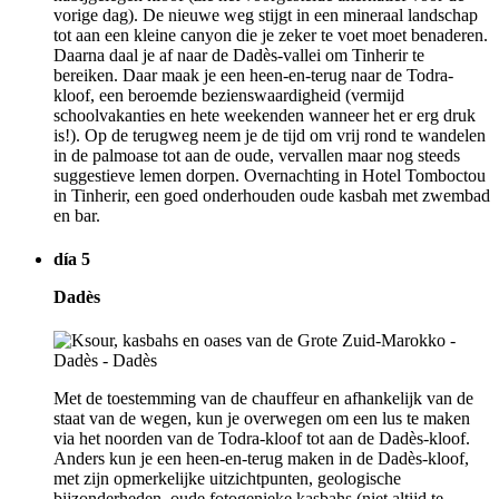
vorige dag). De nieuwe weg stijgt in een mineraal landschap
tot aan een kleine canyon die je zeker te voet moet benaderen.
Daarna daal je af naar de Dadès-vallei om Tinherir te
bereiken. Daar maak je een heen-en-terug naar de Todra-
kloof, een beroemde bezienswaardigheid (vermijd
schoolvakanties en hete weekenden wanneer het er erg druk
is!). Op de terugweg neem je de tijd om vrij rond te wandelen
in de palmoase tot aan de oude, vervallen maar nog steeds
suggestieve lemen dorpen. Overnachting in Hotel Tomboctou
in Tinherir, een goed onderhouden oude kasbah met zwembad
en bar.
día 5
Dadès
Met de toestemming van de chauffeur en afhankelijk van de
staat van de wegen, kun je overwegen om een lus te maken
via het noorden van de Todra-kloof tot aan de Dadès-kloof.
Anders kun je een heen-en-terug maken in de Dadès-kloof,
met zijn opmerkelijke uitzichtpunten, geologische
bijzonderheden, oude fotogenieke kasbahs (niet altijd te