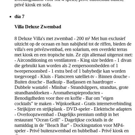
privé kiosk en sofa.
día 7
Villa Deluxe Zwembad
8 Deluxe Villa's met zwembad - 200 m² Met hun exclusief
uitzicht op de oceaan en hun nabijheid tot de riffen, bieden de
villa's een privézwembad, een solarium, een overdekt terras
met kiosk en een tropische tuin. Ze zijn allemaal uitgerust met:
- Airconditioning en ventilatoren - King size bedden - 1 divan
die gebruikt kan worden als 2 eenpersoonsbedden of 1
tweepersoonsbed - 1 extra bed of 1 babybedje kan worden
toegevoegd - Kluis - Flatscreen satelliet-tv - Binnen douche -
Buiten douche - Badkuip - Badjassen en haardroger -
Dubbele wastafel - Minibar - Strandslippers, strandtas, grote
strandhanddoeken - Aromatherapieproducten -
Benodigdheden voor thee en koffie - Bar om "eigen
cocktails" te maken - Wijnkoelkast - Gratis internetverbinding
- Strijkijzer en strijkplank - DVD-speler - Elektrische adapters
- Overloopzwembad - Dagelijks premium ontbijt in het
restaurant "Ocean Grill" - Dagelijkse cocktails in de
namiddag in de "Beach Bar" - Dockingstation voor MP4-
speler - Privé buitenzwembad en bubbelbad - Privé kiosk en