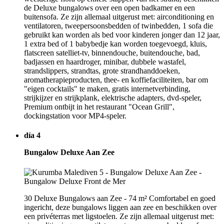
de Deluxe bungalows over een open badkamer en een
buitensofa. Ze zijn allemaal uitgerust met: airconditioning en
ventilatoren, tweepersoonsbedden of twinbedden, 1 sofa die
gebruikt kan worden als bed voor kinderen jonger dan 12 jaar,
1 extra bed of 1 babybedje kan worden toegevoegd, kluis,
flatscreen satelliet-tv, binnendouche, buitendouche, bad,
badjassen en haardroger, minibar, dubbele wastafel,
strandslippers, strandtas, grote strandhanddoeken,
aromatherapieproducten, thee- en koffiefaciliteiten, bar om
"eigen cocktails" te maken, gratis internetverbinding,
strijkijzer en strijkplank, elektrische adapters, dvd-speler,
Premium ontbijt in het restaurant "Ocean Grill",
dockingstation voor MP4-speler.
día 4
Bungalow Deluxe Aan Zee
30 Deluxe Bungalows aan Zee - 74 m² Comfortabel en goed
ingericht, deze bungalows liggen aan zee en beschikken over
een privéterras met ligstoelen. Ze zijn allemaal uitgerust met: