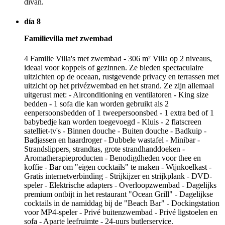
divan.
día 8
Familievilla met zwembad
4 Familie Villa's met zwembad - 306 m² Villa op 2 niveaus,
ideaal voor koppels of gezinnen. Ze bieden spectaculaire
uitzichten op de oceaan, rustgevende privacy en terrassen met
uitzicht op het privézwembad en het strand. Ze zijn allemaal
uitgerust met: - Airconditioning en ventilatoren - King size
bedden - 1 sofa die kan worden gebruikt als 2
eenpersoonsbedden of 1 tweepersoonsbed - 1 extra bed of 1
babybedje kan worden toegevoegd - Kluis - 2 flatscreen
satelliet-tv's - Binnen douche - Buiten douche - Badkuip -
Badjassen en haardroger - Dubbele wastafel - Minibar -
Strandslippers, strandtas, grote strandhanddoeken -
Aromatherapieproducten - Benodigdheden voor thee en
koffie - Bar om "eigen cocktails" te maken - Wijnkoelkast -
Gratis internetverbinding - Strijkijzer en strijkplank - DVD-
speler - Elektrische adapters - Overloopzwembad - Dagelijks
premium ontbijt in het restaurant "Ocean Grill" - Dagelijkse
cocktails in de namiddag bij de "Beach Bar" - Dockingstation
voor MP4-speler - Privé buitenzwembad - Privé ligstoelen en
sofa - Aparte leefruimte - 24-uurs butlerservice.