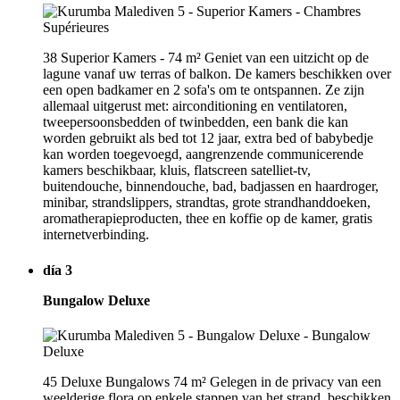
38 Superior Kamers - 74 m² Geniet van een uitzicht op de
lagune vanaf uw terras of balkon. De kamers beschikken over
een open badkamer en 2 sofa's om te ontspannen. Ze zijn
allemaal uitgerust met: airconditioning en ventilatoren,
tweepersoonsbedden of twinbedden, een bank die kan
worden gebruikt als bed tot 12 jaar, extra bed of babybedje
kan worden toegevoegd, aangrenzende communicerende
kamers beschikbaar, kluis, flatscreen satelliet-tv,
buitendouche, binnendouche, bad, badjassen en haardroger,
minibar, strandslippers, strandtas, grote strandhanddoeken,
aromatherapieproducten, thee en koffie op de kamer, gratis
internetverbinding.
día 3
Bungalow Deluxe
45 Deluxe Bungalows 74 m² Gelegen in de privacy van een
weelderige flora op enkele stappen van het strand, beschikken