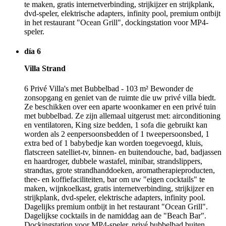
te maken, gratis internetverbinding, strijkijzer en strijkplank,
dvd-speler, elektrische adapters, infinity pool, premium ontbijt
in het restaurant "Ocean Grill", dockingstation voor MP4-
speler.
día 6
Villa Strand
6 Privé Villa's met Bubbelbad - 103 m² Bewonder de
zonsopgang en geniet van de ruimte die uw privé villa biedt.
Ze beschikken over een aparte woonkamer en een privé tuin
met bubbelbad. Ze zijn allemaal uitgerust met: airconditioning
en ventilatoren, King size bedden, 1 sofa die gebruikt kan
worden als 2 eenpersoonsbedden of 1 tweepersoonsbed, 1
extra bed of 1 babybedje kan worden toegevoegd, kluis,
flatscreen satelliet-tv, binnen- en buitendouche, bad, badjassen
en haardroger, dubbele wastafel, minibar, strandslippers,
strandtas, grote strandhanddoeken, aromatherapieproducten,
thee- en koffiefaciliteiten, bar om uw "eigen cocktails" te
maken, wijnkoelkast, gratis internetverbinding, strijkijzer en
strijkplank, dvd-speler, elektrische adapters, infinity pool.
Dagelijks premium ontbijt in het restaurant "Ocean Grill".
Dagelijkse cocktails in de namiddag aan de "Beach Bar".
Dockingstation voor MP4-speler, privé bubbelbad buiten,