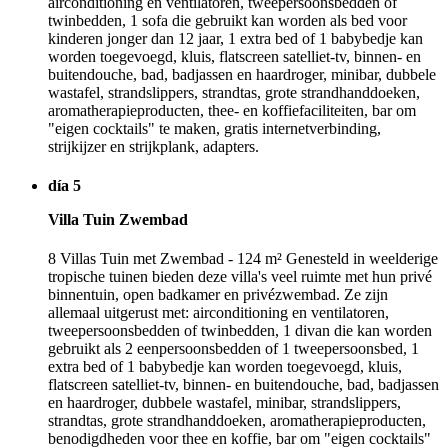
airconditioning en ventilatoren, tweepersoonsbedden of
twinbedden, 1 sofa die gebruikt kan worden als bed voor
kinderen jonger dan 12 jaar, 1 extra bed of 1 babybedje kan
worden toegevoegd, kluis, flatscreen satelliet-tv, binnen- en
buitendouche, bad, badjassen en haardroger, minibar, dubbele
wastafel, strandslippers, strandtas, grote strandhanddoeken,
aromatherapieproducten, thee- en koffiefaciliteiten, bar om
"eigen cocktails" te maken, gratis internetverbinding,
strijkijzer en strijkplank, adapters.
día 5
Villa Tuin Zwembad
8 Villas Tuin met Zwembad - 124 m² Genesteld in weelderige
tropische tuinen bieden deze villa's veel ruimte met hun privé
binnentuin, open badkamer en privézwembad. Ze zijn
allemaal uitgerust met: airconditioning en ventilatoren,
tweepersoonsbedden of twinbedden, 1 divan die kan worden
gebruikt als 2 eenpersoonsbedden of 1 tweepersoonsbed, 1
extra bed of 1 babybedje kan worden toegevoegd, kluis,
flatscreen satelliet-tv, binnen- en buitendouche, bad, badjassen
en haardroger, dubbele wastafel, minibar, strandslippers,
strandtas, grote strandhanddoeken, aromatherapieproducten,
benodigdheden voor thee en koffie, bar om "eigen cocktails"