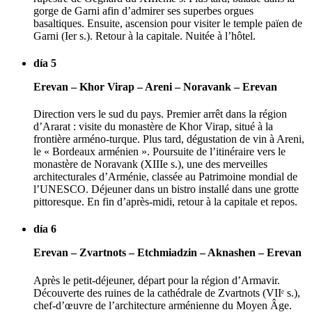
gorge de Garni afin d’admirer ses superbes orgues
basaltiques. Ensuite, ascension pour visiter le temple païen de
Garni (Ier s.). Retour à la capitale. Nuitée à l’hôtel.
día 5
Erevan – Khor Virap – Areni – Noravank – Erevan
Direction vers le sud du pays. Premier arrêt dans la région
d’Ararat : visite du monastère de Khor Virap, situé à la
frontière arméno-turque. Plus tard, dégustation de vin à Areni,
le « Bordeaux arménien ». Poursuite de l’itinéraire vers le
monastère de Noravank (XIIIe s.), une des merveilles
architecturales d’Arménie, classée au Patrimoine mondial de
l’UNESCO. Déjeuner dans un bistro installé dans une grotte
pittoresque. En fin d’après-midi, retour à la capitale et repos.
día 6
Erevan – Zvartnots – Etchmiadzin – Aknashen – Erevan
Après le petit-déjeuner, départ pour la région d’Armavir.
Découverte des ruines de la cathédrale de Zvartnots (VIIᵉ s.),
chef-d’œuvre de l’architecture arménienne du Moyen Âge.