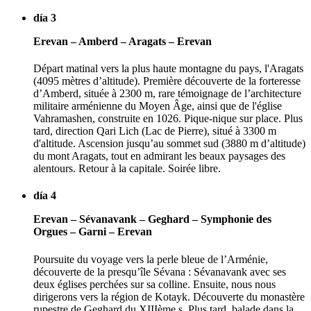
día 3
Erevan – Amberd – Aragats – Erevan
Départ matinal vers la plus haute montagne du pays, l'Aragats
(4095 mètres d’altitude). Première découverte de la forteresse
d’Amberd, située à 2300 m, rare témoignage de l’architecture
militaire arménienne du Moyen Âge, ainsi que de l'église
Vahramashen, construite en 1026. Pique-nique sur place. Plus
tard, direction Qari Lich (Lac de Pierre), situé à 3300 m
d'altitude. Ascension jusqu’au sommet sud (3880 m d’altitude)
du mont Aragats, tout en admirant les beaux paysages des
alentours. Retour à la capitale. Soirée libre.
día 4
Erevan – Sévanavank – Geghard – Symphonie des
Orgues – Garni – Erevan
Poursuite du voyage vers la perle bleue de l’Arménie,
découverte de la presqu’île Sévana : Sévanavank avec ses
deux églises perchées sur sa colline. Ensuite, nous nous
dirigerons vers la région de Kotayk. Découverte du monastère
rupestre de Geghard du XIIIème s. Plus tard, balade dans la