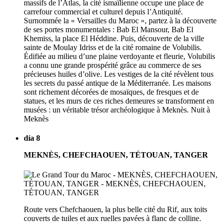
massifs de l’Atlas, la cité ismaïlienne occupe une place de
carrefour commercial et culturel depuis l’Antiquité.
Surnommée la « Versailles du Maroc », partez à la découverte
de ses portes monumentales : Bab El Mansour, Bab El
Khemiss, la place El Héddine. Puis, découverte de la ville
sainte de Moulay Idriss et de la cité romaine de Volubilis.
Édifiée au milieu d’une plaine verdoyante et fleurie, Volubilis
a connu une grande prospérité grâce au commerce de ses
précieuses huiles d’olive. Les vestiges de la cité révèlent tous
les secrets du passé antique de la Méditerranée. Les maisons
sont richement décorées de mosaïques, de fresques et de
statues, et les murs de ces riches demeures se transforment en
musées : un véritable trésor archéologique à Meknès. Nuit à
Meknès
día 8
MEKNÈS, CHEFCHAOUEN, TÉTOUAN, TANGER
Route vers Chefchaouen, la plus belle cité du Rif, aux toits
couverts de tuiles et aux ruelles pavées à flanc de colline.