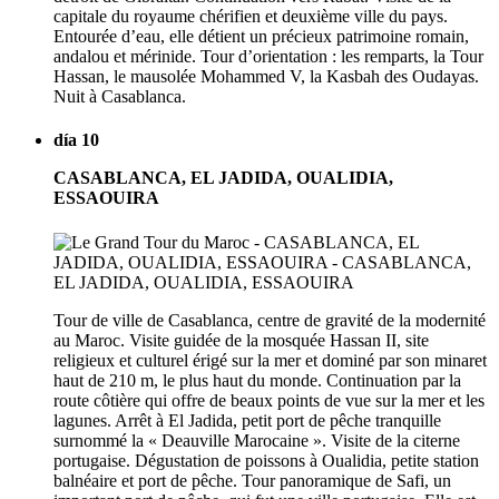
capitale du royaume chérifien et deuxième ville du pays.
Entourée d’eau, elle détient un précieux patrimoine romain,
andalou et mérinide. Tour d’orientation : les remparts, la Tour
Hassan, le mausolée Mohammed V, la Kasbah des Oudayas.
Nuit à Casablanca.
día 10
CASABLANCA, EL JADIDA, OUALIDIA,
ESSAOUIRA
Tour de ville de Casablanca, centre de gravité de la modernité
au Maroc. Visite guidée de la mosquée Hassan II, site
religieux et culturel érigé sur la mer et dominé par son minaret
haut de 210 m, le plus haut du monde. Continuation par la
route côtière qui offre de beaux points de vue sur la mer et les
lagunes. Arrêt à El Jadida, petit port de pêche tranquille
surnommé la « Deauville Marocaine ». Visite de la citerne
portugaise. Dégustation de poissons à Oualidia, petite station
balnéaire et port de pêche. Tour panoramique de Safi, un