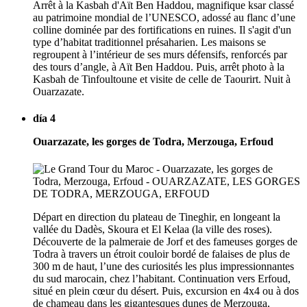
Arrêt à la Kasbah d'Aït Ben Haddou, magnifique ksar classé
au patrimoine mondial de l’UNESCO, adossé au flanc d’une
colline dominée par des fortifications en ruines. Il s'agit d'un
type d’habitat traditionnel présaharien. Les maisons se
regroupent à l’intérieur de ses murs défensifs, renforcés par
des tours d’angle, à Aït Ben Haddou. Puis, arrêt photo à la
Kasbah de Tinfoultoune et visite de celle de Taourirt. Nuit à
Ouarzazate.
día 4
Ouarzazate, les gorges de Todra, Merzouga, Erfoud
Départ en direction du plateau de Tineghir, en longeant la
vallée du Dadès, Skoura et El Kelaa (la ville des roses).
Découverte de la palmeraie de Jorf et des fameuses gorges de
Todra à travers un étroit couloir bordé de falaises de plus de
300 m de haut, l’une des curiosités les plus impressionnantes
du sud marocain, chez l’habitant. Continuation vers Erfoud,
situé en plein cœur du désert. Puis, excursion en 4x4 ou à dos
de chameau dans les gigantesques dunes de Merzouga,