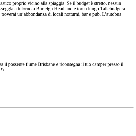
astico proprio vicino alla spiaggia. Se il budget è stretto, nessun
sseggiata intorno a Burleigh Headland e torna lungo Tallebudgera
 troverai un’abbondanza di locali notturni, bar e pub. L’autobus
a il possente fiume Brisbane e riconsegna il tuo camper presso il
!)