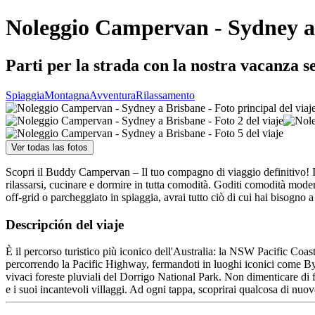
Noleggio Campervan - Sydney a
Parti per la strada con la nostra vacanza 
Spiaggia
Montagna
Avventura
Rilassamento
Ver todas las fotos
Scopri il Buddy Campervan – Il tuo compagno di viaggio definitivo! I
rilassarsi, cucinare e dormire in tutta comodità. Goditi comodità moder
off-grid o parcheggiato in spiaggia, avrai tutto ciò di cui hai bisogno 
Descripción del viaje
È il percorso turistico più iconico dell'Australia: la NSW Pacific C
percorrendo la Pacific Highway, fermandoti in luoghi iconici come Byro
vivaci foreste pluviali del Dorrigo National Park. Non dimenticare di f
e i suoi incantevoli villaggi. Ad ogni tappa, scoprirai qualcosa di nu