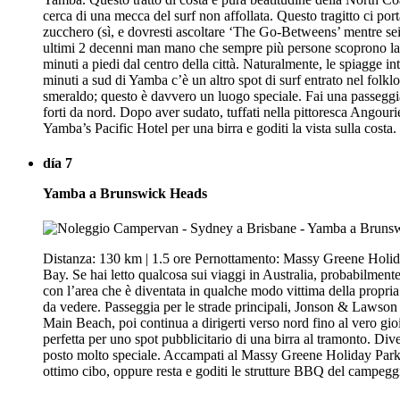
cerca di una mecca del surf non affollata. Questo tragitto ci por
zucchero (sì, e dovresti ascoltare ‘The Go-Betweens’ mentre sei
ultimi 2 decenni man mano che sempre più persone scoprono la be
minuti a piedi dal centro della città. Naturalmente, le spiagge 
minuti a sud di Yamba c’è un altro spot di surf entrato nel folkl
smeraldo; questo è davvero un luogo speciale. Fai una passeggia
forti da nord. Dopo aver sudato, tuffati nella pittoresca Angouri
Yamba’s Pacific Hotel per una birra e goditi la vista sulla costa.
día 7
Yamba a Brunswick Heads
Distanza: 130 km | 1.5 ore Pernottamento: Massy Greene Holiday
Bay. Se hai letto qualcosa sui viaggi in Australia, probabilment
con l’area che è diventata in qualche modo vittima della propria
da vedere. Passeggia per le strade principali, Jonson & Lawson St
Main Beach, poi continua a dirigerti verso nord fino al vero 
perfetta per uno spot pubblicitario di una birra al tramonto. D
posto molto speciale. Accampati al Massy Greene Holiday Park, a 
ottimo cibo, oppure resta e goditi le strutture BBQ del campegg