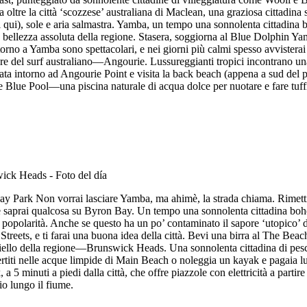
ta oltre la città ‘scozzese’ australiana di Maclean, una graziosa cittadi
 qui), sole e aria salmastra. Yamba, un tempo una sonnolenta cittadina 
llezza assoluta della regione. Stasera, soggiorna al Blue Dolphin Yamb
intorno a Yamba sono spettacolari, e nei giorni più calmi spesso avvister
ore del surf australiano—Angourie. Lussureggianti tropici incontrano una f
ta intorno ad Angourie Point e visita la back beach (appena a sud del p
e Blue Pool—una piscina naturale di acqua dolce per nuotare e fare tuffi 
 Park Non vorrai lasciare Yamba, ma ahimè, la strada chiama. Rimettit
e saprai qualcosa su Byron Bay. Un tempo una sonnolenta cittadina bohem
 popolarità. Anche se questo ha un po’ contaminato il sapore ‘utopico’ d
reets, e ti farai una buona idea della città. Bevi una birra al The Beach
gioiello della regione—Brunswick Heads. Una sonnolenta cittadina di pe
ivertiti nelle acque limpide di Main Beach o noleggia un kayak e pagaia
5 minuti a piedi dalla città, che offre piazzole con elettricità a parti
io lungo il fiume.