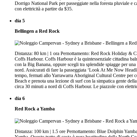
Dorrigo National Park per passeggiate nella foresta pluviale e 
con elettricità a partire da $35.
día 5
Bellingen a Red Rock
Distanza: 80 km | 1 ora Pernottamento: Red Rock Holiday & Car
Coffs Harbour. Coffs Harbour è la quintessenziale cittadina baln
con la Big Banana, oppure scegli tra splendide spiagge per una
nord. Assicurati di fare la passeggiata ‘Look At Me Now Headland
tempo, fermati allo Yarrawarra Aboriginal Cultural Centre per
Beach e prenota una lezione di surf con la simpatica gente de
circa 30 minuti a nord di Coffs Harbour. Le piazzole con elettri
día 6
Red Rock a Yamba
Distanza: 100 km | 1.5 ore Pernottamento: Blue Dolphin Yamba H
Yamba. Questo tratto di costa è pura beatitudine della North Co