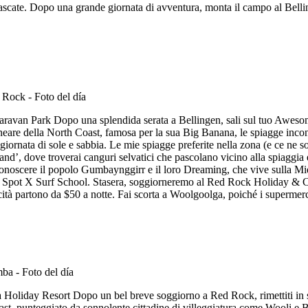
cascate. Dopo una grande giornata di avventura, monta il campo al Bellin
avan Park Dopo una splendida serata a Bellingen, sali sul tuo Awesome
eare della North Coast, famosa per la sua Big Banana, le spiagge incont
 giornata di sole e sabbia. Le mie spiagge preferite nella zona (e ce 
’, dove troverai canguri selvatici che pascolano vicino alla spiaggia e 
 conoscere il popolo Gumbaynggirr e il loro Dreaming, che vive sulla
lla Spot X Surf School. Stasera, soggiorneremo al Red Rock Holiday & 
cità partono da $50 a notte. Fai scorta a Woolgoolga, poiché i supermerc
oliday Resort Dopo un bel breve soggiorno a Red Rock, rimettiti in st
ast, punteggiato da sonnolente cittadine di villeggiatura come Wooli e