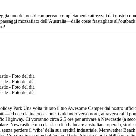
Noleggia uno dei nostri campervan completamente attrezzati dai nostri co
dei paesaggi mozzafiato dell’Australia—dalle coste frastagliate all’outbac
mo!
iday Park Una volta ritirato il tuo Awesome Camper dal nostro ufficio d
utti—ed ecco la tua occasione. Guidando verso nord, attraverserai il p
ic Highway. Ci vorranno circa 2.5 ore per arrivare a Newcastle (a second
lare. Newcastle è una classica città balneare australiana operaia, storica
ra senza perdere il ‘vibe’ della sua eredità industriale. Merewether Beac
sopra. Con un vivace vibe bohémien, Darby Street a Cooks Hill è un ottimo