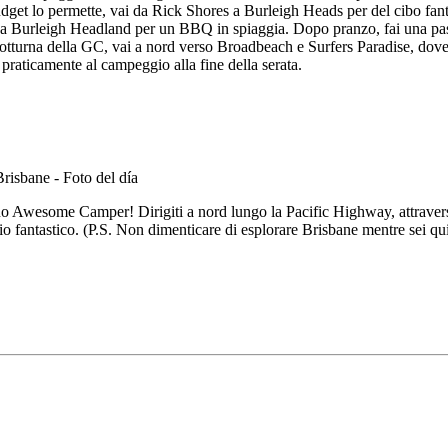
 budget lo permette, vai da Rick Shores a Burleigh Heads per del cibo fant
i a Burleigh Headland per un BBQ in spiaggia. Dopo pranzo, fai una pa
otturna della GC, vai a nord verso Broadbeach e Surfers Paradise, dove
praticamente al campeggio alla fine della serata.
 tuo Awesome Camper! Dirigiti a nord lungo la Pacific Highway, attravers
io fantastico. (P.S. Non dimenticare di esplorare Brisbane mentre sei qui