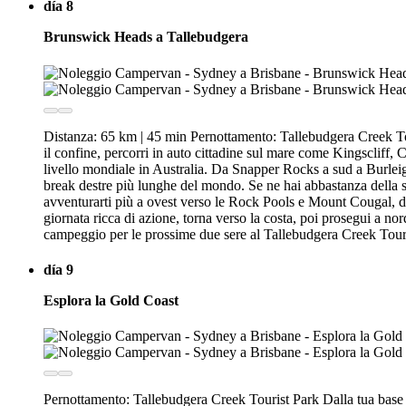
día 8
Brunswick Heads a Tallebudgera
Distanza: 65 km | 45 min Pernottamento: Tallebudgera Creek Tour
il confine, percorri in auto cittadine sul mare come Kingscliff, C
livello mondiale in Australia. Da Snapper Rocks a sud a Burleig
break destre più lunghe del mondo. Se ne hai abbastanza della 
avventurarti più a ovest verso le Rock Pools e Mount Cougal, dov
giornata ricca di azione, torna verso la costa, poi prosegui a 
campeggio per le prossime due sere al Tallebudgera Creek Tourist
día 9
Esplora la Gold Coast
Pernottamento: Tallebudgera Creek Tourist Park Dalla tua base i