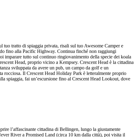
l tuo tratto di spiaggia privata, risali sul tuo Awesome Camper e
do fino alla Pacific Highway. Continua finché non raggiungi
oi imparare tutto sul continuo ringiovanimento della specie dei koala
r Crescent Head, proprio vicino a Kempsey. Crescent Head è la cittadina
bastanza sviluppata da avere un pub, un campo da golf e un
ta rocciosa. Il Crescent Head Holiday Park è letteralmente proprio
a dalla spiaggia, fai un’escursione fino al Crescent Head Lookout, dove
re l’affascinante cittadina di Bellingen, lungo la giustamente
ever River a Promised Land (circa 10 km dalla città), poi visita il