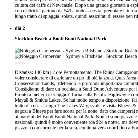
cultura dei caffè di Newcastle. Dopo una grande giornata a esp
con elettricità partono da $49 a notte—dovrai prenotare il tuo s
lungo tratto di spiaggia isolata, quindi assicurati di essere ben
día 2
Stockton Beach a Booti Booti National Park
Distanza: 140 km | 2 ore Pernottamento: The Ruins Campground &
voler considerare di esplorare un po’ di più la zona. Quest’area
Conservation Lands, riflettendo la profonda importanza cultural
Consigliamo di dare un’occhiata a Sand Dune Adventures per i t
Pronto a metterti in viaggio? Torna sulla Pacific Highway e co
Mayall & Smiths Lakes. Se hai molto tempo a disposizione, fai 
tratto di costa. Lungo The Lakes Way, svolta e visita Blueys &
negozi a Blueys per fare scorta per la notte, dato che camperai
ai margini del Booti Booti National Park. Non ci sono piazzole c
nazionali, quindi è molto conveniente (da $24 a notte), ma dovrai
piazzola con corrente per la sera, continua verso nord fino a For