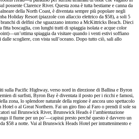
na sul possente Clarence River. Questa zona è tutta bestiame e canna da
balneare della North Coast, è diventata sempre più popolare negli
a Holiday Resort (piazzole con allaccio elettrico da $58), a soli 5
ai branchi di delfini che sguazzano intorno a McKittricks Beach. Dieci
itta boscaglia, con lunghi tratti di spiaggia isolata e acque color
oint)—un’ottima spiaggia da visitare quando i venti estivi soffiano
dalle scogliere, con vista sull’oceano. Dopo tutto ciò, sali allo
i sulla Pacific Highway, verso nord in direzione di Ballina e Byron
ien di surfisti, Byron Bay è diventata il posto per i ricchi e famosi,
ella zona, lo splendore naturale della regione è ancora uno spettacolo
 Hotel o al Great Northern. Fai un giro fino al Faro o prendi il sole su
scatori sul Brunswick River, Brunswick Heads è l’ambientazione
 lungo il fiume per un po’—capirai presto perché questo è davvero un
re da $58 a notte. Vai al Brunswick Heads Hotel per intrattenimento e