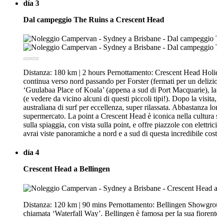
día 3
Dal campeggio The Ruins a Crescent Head
Distanza: 180 km | 2 hours Pernottamento: Crescent Head Holiday
continua verso nord passando per Forster (fermati per un deli
‘Guulabaa Place of Koala’ (appena a sud di Port Macquarie), la 
(e vedere da vicino alcuni di questi piccoli tipi!). Dopo la vis
australiana di surf per eccellenza, super rilassata. Abbastanza l
supermercato. La point a Crescent Head è iconica nella cultura 
sulla spiaggia, con vista sulla point, e offre piazzole con elettr
avrai viste panoramiche a nord e a sud di questa incredibile cost
día 4
Crescent Head a Bellingen
Distanza: 120 km | 90 mins Pernottamento: Bellingen Showground
chiamata ‘Waterfall Way’. Bellingen è famosa per la sua fiorente