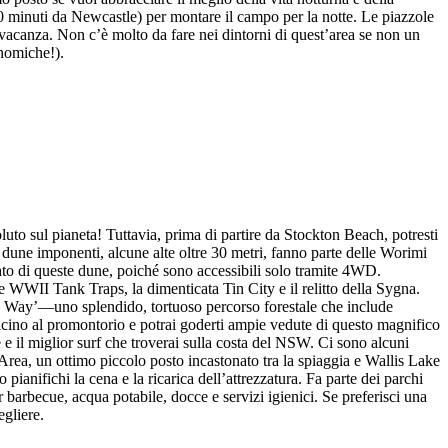
0 minuti da Newcastle) per montare il campo per la notte. Le piazzole
 vacanza. Non c’è molto da fare nei dintorni di quest’area se non un
onomiche!).
o sul pianeta! Tuttavia, prima di partire da Stockton Beach, potresti
 dune imponenti, alcune alte oltre 30 metri, fanno parte delle Worimi
ato di queste dune, poiché sono accessibili solo tramite 4WD.
WWII Tank Traps, la dimenticata Tin City e il relitto della Sygna.
es Way’—uno splendido, tortuoso percorso forestale che include
icino al promontorio e potrai goderti ampie vedute di questo magnifico
il miglior surf che troverai sulla costa del NSW. Ci sono alcuni
Area, un ottimo piccolo posto incastonato tra la spiaggia e Wallis Lake
anifichi la cena e la ricarica dell’attrezzatura. Fa parte dei parchi
r barbecue, acqua potabile, docce e servizi igienici. Se preferisci una
egliere.