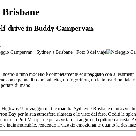
 Brisbane
self-drive in Buddy Campervan.
l nostro ultimo modello è completamente equipaggiato con allestimenti 
ne come pannelli solari sul tetto, un frigorifero, un letto matrimoniale
a portata di mano.
oast Highway! Un viaggio on the road tra Sydney e Brisbane è un'avvent
n Bay per la sua atmosfera rilassata e le viste dal faro. Goditi le sple
ermarti a Port Macquarie per avvistare i canguri e la pittoresca costa. A
ovo e indimenticabile, rendendo il viaggio emozionante quanto la destina