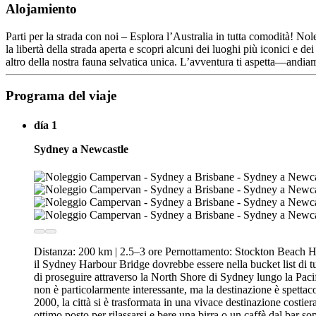
Alojamiento
Parti per la strada con noi – Esplora l’Australia in tutta comodità! 
la libertà della strada aperta e scopri alcuni dei luoghi più iconici e 
altro della nostra fauna selvatica unica. L’avventura ti aspetta—andia
Programa del viaje
día 1
Sydney a Newcastle
Distanza: 200 km | 2.5–3 ore Pernottamento: Stockton Beach Hol
il Sydney Harbour Bridge dovrebbe essere nella bucket list di t
di proseguire attraverso la North Shore di Sydney lungo la Pacif
non è particolarmente interessante, ma la destinazione è spettaco
2000, la città si è trasformata in una vivace destinazione costie
ottimo posto per rilassarsi e bere una birra o un caffè dal bar 