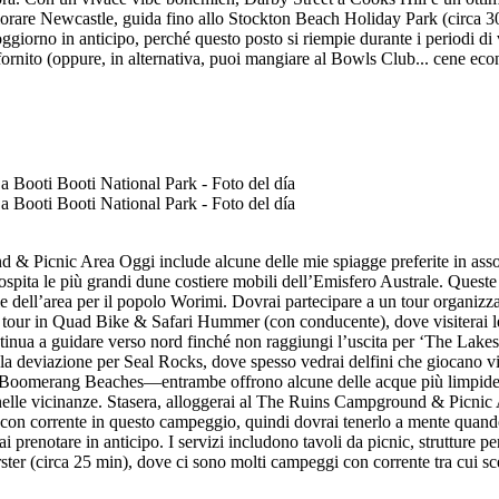
lorare Newcastle, guida fino allo Stockton Beach Holiday Park (circa 3
oggiorno in anticipo, perché questo posto si riempie durante i periodi di
 rifornito (oppure, in alternativa, puoi mangiare al Bowls Club... cene ec
 Picnic Area Oggi include alcune delle mie spiagge preferite in assolut
 ospita le più grandi dune costiere mobili dell’Emisfero Australe. Queste
e dell’area per il popolo Worimi. Dovrai partecipare a un tour organizz
our in Quad Bike & Safari Hummer (con conducente), dove visiterai le 
ntinua a guidare verso nord finché non raggiungi l’uscita per ‘The Lak
la deviazione per Seal Rocks, dove spesso vedrai delfini che giocano v
 Boomerang Beaches—entrambe offrono alcune delle acque più limpide e 
 nelle vicinanze. Stasera, alloggerai al The Ruins Campground & Picnic 
on corrente in questo campeggio, quindi dovrai tenerlo a mente quando pi
 prenotare in anticipo. I servizi includono tavoli da picnic, strutture pe
ster (circa 25 min), dove ci sono molti campeggi con corrente tra cui sc