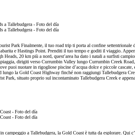
ist Park Finalmente, il tuo road trip ti porta al confine settentrional
abarita e Hastings Point. Prenditi il tuo tempo e goditi il viaggio. Appena
h Heads, 20 km più a nord, quest’area ha dato i natali a surfisti campi
spiaggia, dirigiti verso Currumbin Valley lungo Currumbin Creek Road, 
e puoi nuotare in rigogliose piscine d’acqua dolce e piccole cascate, e 
nord lungo la Gold Coast Highway finché non raggiungi Tallebudgera Creek
 Park, situato proprio sul incontaminato Tallebudgera Creek e appena dal
n campeggio a Tallebudgera, la Gold Coast è tutta da esplorare. Qui c’è