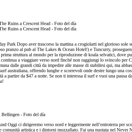
 Park Dopo aver trascorso la mattina a crogiolarti nel glorioso sole su
zioso pranzo al pub al The Lakes & Ocean Hotel!) e Tuncurry, proseguen
prima struttura al mondo per la riproduzione di koala selvatici, dove pu
ita, continua a viaggiare verso nord finché non raggiungi lo svincolo pe
ontana dalle grandi città da impedire alle masse di stabilirsi qui, ma ab
surf australiana, offrendo lunghe e scorrevoli onde destre lungo una cos
icità a partire da $47 a notte. Se non ti interessa il surf e vuoi una paus
a!
 Oggi ci dirigeremo verso nord e leggermente nell’entroterra per scopri
 comunità artistica e i dintorni mozzafiato. Fai una nuotata nel Never N