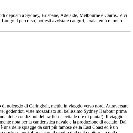
modi depositi a Sydney, Brisbane, Adelaide, Melbourne e Cairns. Vivi
k. Lungo il percorso, potresti avvistare canguri, koala, emù e molto
i noleggio di Caringbah, mettiti in viaggio verso nord. Attraversare
onte, godendoti viste mozzafiato sul bellissimo Sydney Harbour prima
a delle condizioni del traffico—evita le ore di punta!). Il viaggio
mente nota per la cantieristica navale e la produzione di acciaio. Dal
h è una delle spiagge da surf più famose della East Coast ed è un
 posto se vuoi abbracciare il meglio della vita notturna e della