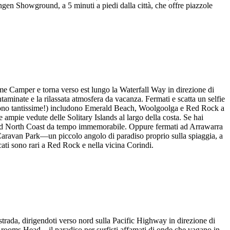
gen Showground, a 5 minuti a piedi dalla città, che offre piazzole
 Camper e torna verso est lungo la Waterfall Way in direzione di
aminate e la rilassata atmosfera da vacanza. Fermati e scatta un selfie
ne sono tantissime!) includono Emerald Beach, Woolgoolga e Red Rock a
ampie vedute delle Solitary Islands al largo della costa. Se hai
 Mid North Coast da tempo immemorabile. Oppure fermati ad Arrawarra
Caravan Park—un piccolo angolo di paradiso proprio sulla spiaggia, a
ati sono rari a Red Rock e nella vicina Corindi.
rada, dirigendoti verso nord sulla Pacific Highway in direzione di
 Brooms Head—il paradiso per surfisti affamati di onde che vagano in