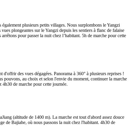
ons également plusieurs petits villages. Nous surplombons le Yangzi
vues plongeantes sur le Yangzi depuis les sentiers à flanc de falaise
arrêtons pour passer la nuit chez l’habitant. 5h de marche pour cette
nt d'offrir des vues dégagées. Panorama à 360° à plusieurs reprises !
us pouvons, au choix et selon l'envie du moment, continuer la marche
z 4h30 de marche pour cette journée.
aJiang (altitude de 1400 m). La marche est tout d'abord assez douce
age de Bajiahe, où nous passons la nuit chez l'habitant. 4h30 de