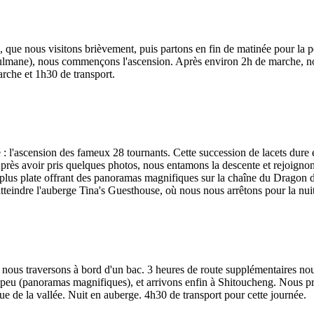
, que nous visitons brièvement, puis partons en fin de matinée pour la pe
sulmane), nous commençons l'ascension. Après environ 2h de marche, no
arche et 1h30 de transport.
e : l'ascension des fameux 28 tournants. Cette succession de lacets d
rès avoir pris quelques photos, nous entamons la descente et rejoigno
 plus plate offrant des panoramas magnifiques sur la chaîne du Dragon 
tteindre l'auberge Tina's Guesthouse, où nous nous arrêtons pour la nui
 nous traversons à bord d'un bac. 3 heures de route supplémentaires nou
peu (panoramas magnifiques), et arrivons enfin à Shitoucheng. Nous pro
ue de la vallée. Nuit en auberge. 4h30 de transport pour cette journée.