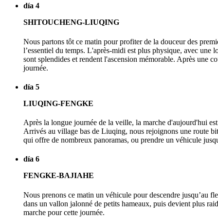
día 4
SHITOUCHENG-LIUQING
Nous partons tôt ce matin pour profiter de la douceur des premiè
l’essentiel du temps. L'après-midi est plus physique, avec une l
sont splendides et rendent l'ascension mémorable. Après une cou
journée.
día 5
LIUQING-FENGKE
Après la longue journée de la veille, la marche d'aujourd'hui est
Arrivés au village bas de Liuqing, nous rejoignons une route 
qui offre de nombreux panoramas, ou prendre un véhicule jusqu
día 6
FENGKE-BAJIAHE
Nous prenons ce matin un véhicule pour descendre jusqu’au fleu
dans un vallon jalonné de petits hameaux, puis devient plus raid
marche pour cette journée.