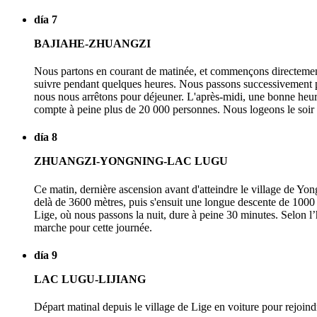
día 7
BAJIAHE-ZHUANGZI
Nous partons en courant de matinée, et commençons directement 
suivre pendant quelques heures. Nous passons successivement pa
nous nous arrêtons pour déjeuner. L'après-midi, une bonne heure
compte à peine plus de 20 000 personnes. Nous logeons le soir
día 8
ZHUANGZI-YONGNING-LAC LUGU
Ce matin, dernière ascension avant d'atteindre le village de Yo
delà de 3600 mètres, puis s'ensuit une longue descente de 1000 m
Lige, où nous passons la nuit, dure à peine 30 minutes. Selon l
marche pour cette journée.
día 9
LAC LUGU-LIJIANG
Départ matinal depuis le village de Lige en voiture pour rejoindr