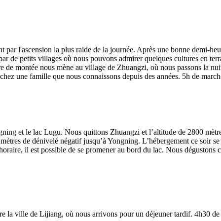
par l'ascension la plus raide de la journée. Après une bonne demi-heur
r de petits villages où nous pouvons admirer quelques cultures en terra
 de montée nous mène au village de Zhuangzi, où nous passons la nuit. 
 chez une famille que nous connaissons depuis des années. 5h de marche
ngning et le lac Lugu. Nous quittons Zhuangzi et l’altitude de 2800 mètr
ètres de dénivelé négatif jusqu’à Yongning. L’hébergement ce soir se fai
’horaire, il est possible de se promener au bord du lac. Nous dégustons 
e la ville de Lijiang, où nous arrivons pour un déjeuner tardif. 4h30 de 