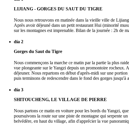
LIJIANG - GORGES DU SAUT DU TIGRE
Nous nous retrouvons en matinée dans la vieille ville de Lijiang
Après avoir déjeuné dans un petit restaurant Hui (minorité mu
sur les montagnes est imprenable. Bilan de la journée : 2h de m
día 2
Gorges du Saut du Tigre
Nous commençons la marche ce matin par la partie la plus raid
vue plongeante sur le Yangzi depuis un promontoire rocheux. Ap
déjeuner. Nous repartons en début d'après-midi sur une portion
puis terminons de redescendre dans le fond des gorges jusqu'à a
día 3
SHITOUCHENG, LE VILLAGE DE PIERRE
Nous partons ce matin en voiture pour les bords du Yangzi, que
poursuivons la route sur une piste de montagne qui serpente un 
belvédère, en haut du village, afin d'apprécier la vue panoramiq