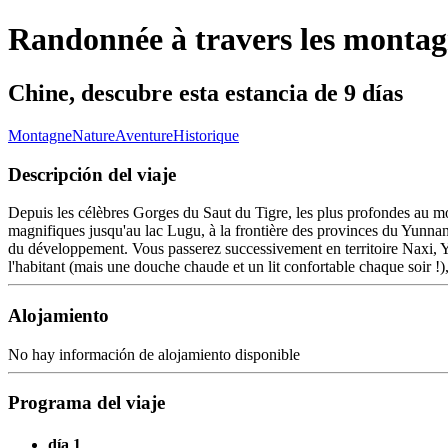
Randonnée à travers les montagn
Chine, descubre esta estancia de 9 días
Montagne
Nature
Aventure
Historique
Descripción del viaje
Depuis les célèbres Gorges du Saut du Tigre, les plus profondes au 
magnifiques jusqu'au lac Lugu, à la frontière des provinces du Yunnan e
du développement. Vous passerez successivement en territoire Naxi, Yi
l'habitant (mais une douche chaude et un lit confortable chaque soir !),
Alojamiento
No hay información de alojamiento disponible
Programa del viaje
día 1