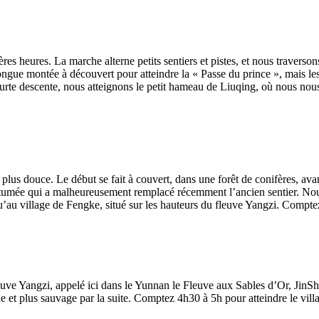
res heures. La marche alterne petits sentiers et pistes, et nous travers
ongue montée à découvert pour atteindre la « Passe du prince », mais les 
rte descente, nous atteignons le petit hameau de Liuqing, où nous nous 
 plus douce. Le début se fait à couvert, dans une forêt de conifères, ava
bitumée qui a malheureusement remplacé récemment l’ancien sentier. No
’au village de Fengke, situé sur les hauteurs du fleuve Yangzi. Compte
ve Yangzi, appelé ici dans le Yunnan le Fleuve aux Sables d’Or, JinSh
e et plus sauvage par la suite. Comptez 4h30 à 5h pour atteindre le vill