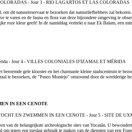
nd, om dit natuurreservaat te bezoeken dat natuurliefhebbers zal bekor
ve te varen en de fauna en flora van deze bijzondere omgeving te obse
ijke roze kleur geeft! In de namiddag vertrekt u naar Ek Balam, een m
et beroemde gele klooster en het charmante kleine stadscentrum te bez
raal te bezoeken, de "Paseo Montejo" omzoomd door de weelderige her
MMEN IN EEN CENOTE
n van de belangrijkste archeologische sites van Yucatán. U bewondert 
om tegen een toeslag gebruik te maken van de diensten van een Fransta