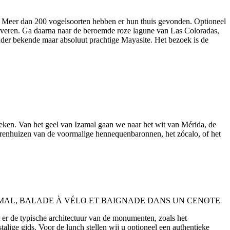
en. Meer dan 200 vogelsoorten hebben er hun thuis gevonden. Optioneel
rveren. Ga daarna naar de beroemde roze lagune van Las Coloradas,
inder bekende maar absoluut prachtige Mayasite. Het bezoek is de
oeken. Van het geel van Izamal gaan we naar het wit van Mérida, de
enhuizen van de voormalige hennequenbaronnen, het zócalo, of het
er de typische architectuur van de monumenten, zoals het
lige gids. Voor de lunch stellen wij u optioneel een authentieke