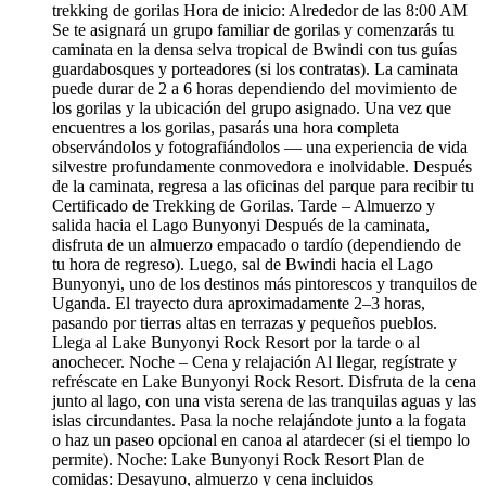
trekking de gorilas Hora de inicio: Alrededor de las 8:00 AM
Se te asignará un grupo familiar de gorilas y comenzarás tu
caminata en la densa selva tropical de Bwindi con tus guías
guardabosques y porteadores (si los contratas). La caminata
puede durar de 2 a 6 horas dependiendo del movimiento de
los gorilas y la ubicación del grupo asignado. Una vez que
encuentres a los gorilas, pasarás una hora completa
observándolos y fotografiándolos — una experiencia de vida
silvestre profundamente conmovedora e inolvidable. Después
de la caminata, regresa a las oficinas del parque para recibir tu
Certificado de Trekking de Gorilas. Tarde – Almuerzo y
salida hacia el Lago Bunyonyi Después de la caminata,
disfruta de un almuerzo empacado o tardío (dependiendo de
tu hora de regreso). Luego, sal de Bwindi hacia el Lago
Bunyonyi, uno de los destinos más pintorescos y tranquilos de
Uganda. El trayecto dura aproximadamente 2–3 horas,
pasando por tierras altas en terrazas y pequeños pueblos.
Llega al Lake Bunyonyi Rock Resort por la tarde o al
anochecer. Noche – Cena y relajación Al llegar, regístrate y
refréscate en Lake Bunyonyi Rock Resort. Disfruta de la cena
junto al lago, con una vista serena de las tranquilas aguas y las
islas circundantes. Pasa la noche relajándote junto a la fogata
o haz un paseo opcional en canoa al atardecer (si el tiempo lo
permite). Noche: Lake Bunyonyi Rock Resort Plan de
comidas: Desayuno, almuerzo y cena incluidos