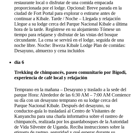
restaurante local o disfrutar de una comida empacada
proporcionada por el lodge. Opcional: Breve parada en la
ciudad de Fort Portal para explorar o estirarse antes de
continuar a Kibale. Tarde / Noche – Llegada y relajación
Llegue a su lodge cerca del Parque Nacional Kibale a última
hora de la tarde. Regístrese en su alojamiento Tómese un
tiempo para relajarse y disfrutar de las vistas del bosque
circundante. La cena se servirá en el lodge, seguida de una
noche libre. Noche: Bweza Kibale Lodge Plan de comidas:
Desayuno, almuerzo y cena incluidos
día 6
Trekking de chimpancés, paseo comunitario por Bigodi,
experiencia de café local y relajación
Temprano en la mañana – Desayuno y traslado a la sede del
parque Hora: Alrededor de las 6:30 AM – 7:00 AM Comience
su día con un desayuno temprano en su lodge cerca del
Parque Nacional Kibale. Después del desayuno, su
conductor-guía lo trasladará al Centro de Visitantes de
Kanyanchu para una charla informativa sobre el rastreo de
chimpancés, realizada por los guardabosques de la Autoridad
de Vida Silvestre de Uganda. Reciba instrucciones sobre la
etiqueta de rastreo, seguridad y qué esperar durante su