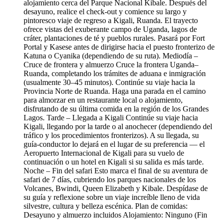
alojamiento cerca del Parque Nacional Kibale. Después del
desayuno, realice el check-out y comience su largo y
pintoresco viaje de regreso a Kigali, Ruanda. El trayecto
ofrece vistas del exuberante campo de Uganda, lagos de
cráter, plantaciones de té y pueblos rurales. Pasará por Fort
Portal y Kasese antes de dirigirse hacia el puesto fronterizo de
Katuna o Cyanika (dependiendo de su ruta). Mediodía –
Cruce de frontera y almuerzo Cruce la frontera Uganda–
Ruanda, completando los trámites de aduana e inmigración
(usualmente 30–45 minutos). Continúe su viaje hacia la
Provincia Norte de Ruanda. Haga una parada en el camino
para almorzar en un restaurante local o alojamiento,
disfrutando de su última comida en la región de los Grandes
Lagos. Tarde – Llegada a Kigali Continúe su viaje hacia
Kigali, llegando por la tarde o al anochecer (dependiendo del
tráfico y los procedimientos fronterizos). A su llegada, su
guía-conductor lo dejará en el lugar de su preferencia — el
Aeropuerto Internacional de Kigali para su vuelo de
continuación o un hotel en Kigali si su salida es más tarde.
Noche – Fin del safari Esto marca el final de su aventura de
safari de 7 días, cubriendo los parques nacionales de los
Volcanes, Bwindi, Queen Elizabeth y Kibale. Despídase de
su guía y reflexione sobre un viaje increíble lleno de vida
silvestre, cultura y belleza escénica. Plan de comidas:
Desayuno y almuerzo incluidos Alojamiento: Ninguno (Fin