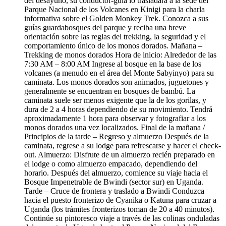
del desayuno, su conductor-guía lo trasladará a la sede del
Parque Nacional de los Volcanes en Kinigi para la charla
informativa sobre el Golden Monkey Trek. Conozca a sus
guías guardabosques del parque y reciba una breve
orientación sobre las reglas del trekking, la seguridad y el
comportamiento único de los monos dorados. Mañana –
Trekking de monos dorados Hora de inicio: Alrededor de las
7:30 AM – 8:00 AM Ingrese al bosque en la base de los
volcanes (a menudo en el área del Monte Sabyinyo) para su
caminata. Los monos dorados son animados, juguetones y
generalmente se encuentran en bosques de bambú. La
caminata suele ser menos exigente que la de los gorilas, y
dura de 2 a 4 horas dependiendo de su movimiento. Tendrá
aproximadamente 1 hora para observar y fotografiar a los
monos dorados una vez localizados. Final de la mañana /
Principios de la tarde – Regreso y almuerzo Después de la
caminata, regrese a su lodge para refrescarse y hacer el check-
out. Almuerzo: Disfrute de un almuerzo recién preparado en
el lodge o como almuerzo empacado, dependiendo del
horario. Después del almuerzo, comience su viaje hacia el
Bosque Impenetrable de Bwindi (sector sur) en Uganda.
Tarde – Cruce de frontera y traslado a Bwindi Conduzca
hacia el puesto fronterizo de Cyanika o Katuna para cruzar a
Uganda (los trámites fronterizos toman de 20 a 40 minutos).
Continúe su pintoresco viaje a través de las colinas onduladas