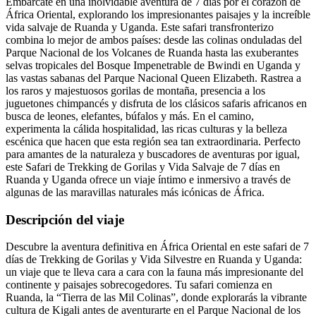
Embárcate en una inolvidable aventura de 7 días por el corazón de
África Oriental, explorando los impresionantes paisajes y la increíble
vida salvaje de Ruanda y Uganda. Este safari transfronterizo
combina lo mejor de ambos países: desde las colinas onduladas del
Parque Nacional de los Volcanes de Ruanda hasta las exuberantes
selvas tropicales del Bosque Impenetrable de Bwindi en Uganda y
las vastas sabanas del Parque Nacional Queen Elizabeth. Rastrea a
los raros y majestuosos gorilas de montaña, presencia a los
juguetones chimpancés y disfruta de los clásicos safaris africanos en
busca de leones, elefantes, búfalos y más. En el camino,
experimenta la cálida hospitalidad, las ricas culturas y la belleza
escénica que hacen que esta región sea tan extraordinaria. Perfecto
para amantes de la naturaleza y buscadores de aventuras por igual,
este Safari de Trekking de Gorilas y Vida Salvaje de 7 días en
Ruanda y Uganda ofrece un viaje íntimo e inmersivo a través de
algunas de las maravillas naturales más icónicas de África.
Descripción del viaje
Descubre la aventura definitiva en África Oriental en este safari de 7
días de Trekking de Gorilas y Vida Silvestre en Ruanda y Uganda:
un viaje que te lleva cara a cara con la fauna más impresionante del
continente y paisajes sobrecogedores. Tu safari comienza en
Ruanda, la “Tierra de las Mil Colinas”, donde explorarás la vibrante
cultura de Kigali antes de aventurarte en el Parque Nacional de los