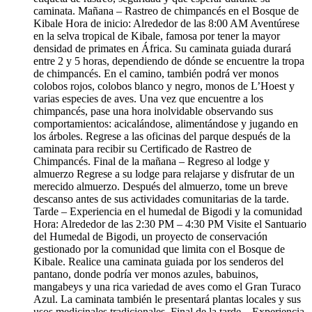
caminata. Mañana – Rastreo de chimpancés en el Bosque de
Kibale Hora de inicio: Alrededor de las 8:00 AM Aventúrese
en la selva tropical de Kibale, famosa por tener la mayor
densidad de primates en África. Su caminata guiada durará
entre 2 y 5 horas, dependiendo de dónde se encuentre la tropa
de chimpancés. En el camino, también podrá ver monos
colobos rojos, colobos blanco y negro, monos de L’Hoest y
varias especies de aves. Una vez que encuentre a los
chimpancés, pase una hora inolvidable observando sus
comportamientos: acicalándose, alimentándose y jugando en
los árboles. Regrese a las oficinas del parque después de la
caminata para recibir su Certificado de Rastreo de
Chimpancés. Final de la mañana – Regreso al lodge y
almuerzo Regrese a su lodge para relajarse y disfrutar de un
merecido almuerzo. Después del almuerzo, tome un breve
descanso antes de sus actividades comunitarias de la tarde.
Tarde – Experiencia en el humedal de Bigodi y la comunidad
Hora: Alrededor de las 2:30 PM – 4:30 PM Visite el Santuario
del Humedal de Bigodi, un proyecto de conservación
gestionado por la comunidad que limita con el Bosque de
Kibale. Realice una caminata guiada por los senderos del
pantano, donde podría ver monos azules, babuinos,
mangabeys y una rica variedad de aves como el Gran Turaco
Azul. La caminata también le presentará plantas locales y sus
usos medicinales tradicionales. Final de la tarde – Experiencia