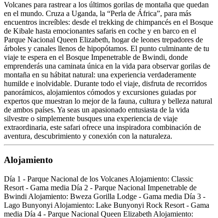
Volcanes para rastrear a los últimos gorilas de montaña que quedan
en el mundo. Cruza a Uganda, la “Perla de África”, para más
encuentros increíbles: desde el trekking de chimpancés en el Bosque
de Kibale hasta emocionantes safaris en coche y en barco en el
Parque Nacional Queen Elizabeth, hogar de leones trepadores de
árboles y canales llenos de hipopótamos. El punto culminante de tu
viaje te espera en el Bosque Impenetrable de Bwindi, donde
emprenderás una caminata única en la vida para observar gorilas de
montaña en su hábitat natural: una experiencia verdaderamente
humilde e inolvidable. Durante todo el viaje, disfruta de recorridos
panorámicos, alojamientos cómodos y excursiones guiadas por
expertos que muestran lo mejor de la fauna, cultura y belleza natural
de ambos países. Ya seas un apasionado entusiasta de la vida
silvestre o simplemente busques una experiencia de viaje
extraordinaria, este safari ofrece una inspiradora combinación de
aventura, descubrimiento y conexión con la naturaleza.
Alojamiento
Día 1 - Parque Nacional de los Volcanes Alojamiento: Classic
Resort - Gama media Día 2 - Parque Nacional Impenetrable de
Bwindi Alojamiento: Bweza Gorilla Lodge - Gama media Día 3 -
Lago Bunyonyi Alojamiento: Lake Bunyonyi Rock Resort - Gama
media Día 4 - Parque Nacional Queen Elizabeth Alojamiento: