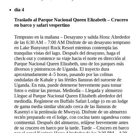
día 4
Traslado al Parque Nacional Queen Elizabeth – Crucero
en barco y safari vespertino
Temprano en la mañana – Desayuno y salida Hora: Alrededor
de las 6:30 AM – 7:00 AM Disfrute de un desayuno temprano
en Lake Bunyonyi Rock Resort mientras contempla las
tranquilas vistas del lago. Después del desayuno, haga el
check-out y comience su viaje hacia el norte en dirección al
Parque Nacional Queen Elizabeth, uno de los parques más
diversos y pintorescos de Uganda. El trayecto dura
aproximadamente 4–5 horas, pasando por las colinas
onduladas de Kabale y las fértiles llanuras del suroeste de
Uganda. En ruta, puede detenerse brevemente para tomar
fotos o estirar las piernas. Mediodía – Llegada y almuerzo
Llegue al Parque Nacional Queen Elizabeth alrededor del
mediodía. Regístrese en Buffalo Safari Lodge (o en un lodge
de gama media similar ubicado cerca de las llanuras de
Kasenyi o la península de Mweya). Disfrute de un almuerzo
recién preparado en el lodge, con cocina tanto ugandesa como
continental. Después del almuerzo, relájese brevemente antes
de su crucero en barco por la tarde. Tarde – Crucero en barco