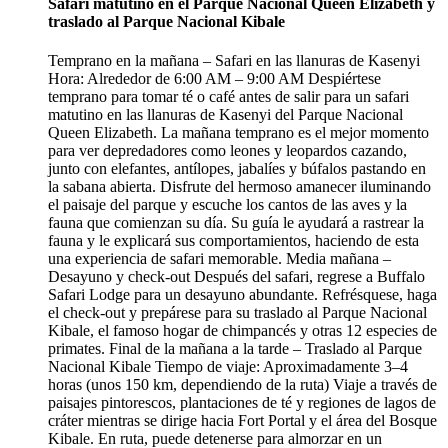
Safari matutino en el Parque Nacional Queen Elizabeth y
traslado al Parque Nacional Kibale
Temprano en la mañana – Safari en las llanuras de Kasenyi
Hora: Alrededor de 6:00 AM – 9:00 AM Despiértese
temprano para tomar té o café antes de salir para un safari
matutino en las llanuras de Kasenyi del Parque Nacional
Queen Elizabeth. La mañana temprano es el mejor momento
para ver depredadores como leones y leopardos cazando,
junto con elefantes, antílopes, jabalíes y búfalos pastando en
la sabana abierta. Disfrute del hermoso amanecer iluminando
el paisaje del parque y escuche los cantos de las aves y la
fauna que comienzan su día. Su guía le ayudará a rastrear la
fauna y le explicará sus comportamientos, haciendo de esta
una experiencia de safari memorable. Media mañana –
Desayuno y check-out Después del safari, regrese a Buffalo
Safari Lodge para un desayuno abundante. Refrésquese, haga
el check-out y prepárese para su traslado al Parque Nacional
Kibale, el famoso hogar de chimpancés y otras 12 especies de
primates. Final de la mañana a la tarde – Traslado al Parque
Nacional Kibale Tiempo de viaje: Aproximadamente 3–4
horas (unos 150 km, dependiendo de la ruta) Viaje a través de
paisajes pintorescos, plantaciones de té y regiones de lagos de
cráter mientras se dirige hacia Fort Portal y el área del Bosque
Kibale. En ruta, puede detenerse para almorzar en un