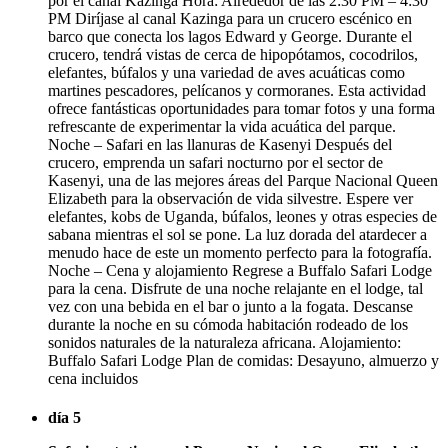
por el canal Kazinga Hora: Alrededor de las 2:30 PM – 4:30
PM Diríjase al canal Kazinga para un crucero escénico en
barco que conecta los lagos Edward y George. Durante el
crucero, tendrá vistas de cerca de hipopótamos, cocodrilos,
elefantes, búfalos y una variedad de aves acuáticas como
martines pescadores, pelícanos y cormoranes. Esta actividad
ofrece fantásticas oportunidades para tomar fotos y una forma
refrescante de experimentar la vida acuática del parque.
Noche – Safari en las llanuras de Kasenyi Después del
crucero, emprenda un safari nocturno por el sector de
Kasenyi, una de las mejores áreas del Parque Nacional Queen
Elizabeth para la observación de vida silvestre. Espere ver
elefantes, kobs de Uganda, búfalos, leones y otras especies de
sabana mientras el sol se pone. La luz dorada del atardecer a
menudo hace de este un momento perfecto para la fotografía.
Noche – Cena y alojamiento Regrese a Buffalo Safari Lodge
para la cena. Disfrute de una noche relajante en el lodge, tal
vez con una bebida en el bar o junto a la fogata. Descanse
durante la noche en su cómoda habitación rodeado de los
sonidos naturales de la naturaleza africana. Alojamiento:
Buffalo Safari Lodge Plan de comidas: Desayuno, almuerzo y
cena incluidos
día 5