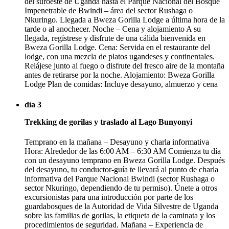
del suroeste de Uganda hasta el Parque Nacional del Bosque
Impenetrable de Bwindi – área del sector Rushaga o
Nkuringo. Llegada a Bweza Gorilla Lodge a última hora de la
tarde o al anochecer. Noche – Cena y alojamiento A su
llegada, regístrese y disfrute de una cálida bienvenida en
Bweza Gorilla Lodge. Cena: Servida en el restaurante del
lodge, con una mezcla de platos ugandeses y continentales.
Relájese junto al fuego o disfrute del fresco aire de la montaña
antes de retirarse por la noche. Alojamiento: Bweza Gorilla
Lodge Plan de comidas: Incluye desayuno, almuerzo y cena
día 3
Trekking de gorilas y traslado al Lago Bunyonyi
Temprano en la mañana – Desayuno y charla informativa
Hora: Alrededor de las 6:00 AM – 6:30 AM Comienza tu día
con un desayuno temprano en Bweza Gorilla Lodge. Después
del desayuno, tu conductor-guía te llevará al punto de charla
informativa del Parque Nacional Bwindi (sector Rushaga o
sector Nkuringo, dependiendo de tu permiso). Únete a otros
excursionistas para una introducción por parte de los
guardabosques de la Autoridad de Vida Silvestre de Uganda
sobre las familias de gorilas, la etiqueta de la caminata y los
procedimientos de seguridad. Mañana – Experiencia de