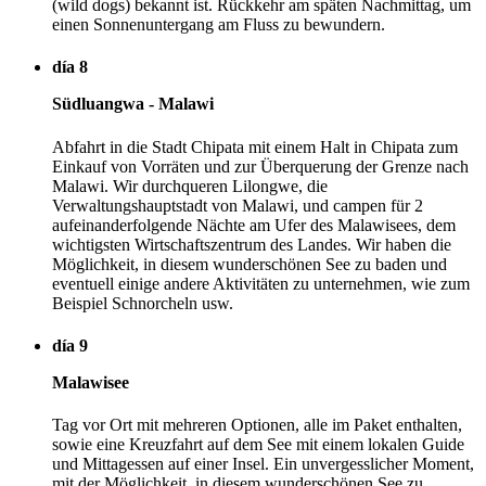
(wild dogs) bekannt ist. Rückkehr am späten Nachmittag, um
einen Sonnenuntergang am Fluss zu bewundern.
día 8
Südluangwa - Malawi
Abfahrt in die Stadt Chipata mit einem Halt in Chipata zum
Einkauf von Vorräten und zur Überquerung der Grenze nach
Malawi. Wir durchqueren Lilongwe, die
Verwaltungshauptstadt von Malawi, und campen für 2
aufeinanderfolgende Nächte am Ufer des Malawisees, dem
wichtigsten Wirtschaftszentrum des Landes. Wir haben die
Möglichkeit, in diesem wunderschönen See zu baden und
eventuell einige andere Aktivitäten zu unternehmen, wie zum
Beispiel Schnorcheln usw.
día 9
Malawisee
Tag vor Ort mit mehreren Optionen, alle im Paket enthalten,
sowie eine Kreuzfahrt auf dem See mit einem lokalen Guide
und Mittagessen auf einer Insel. Ein unvergesslicher Moment,
mit der Möglichkeit, in diesem wunderschönen See zu