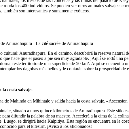
vas naturales, los frescos de las Doncellas y las ruinas del palacio de Ka
 ronda los 400 individuos. Se pueden ver otros animales salvajes: coco
as, también son interesantes y sumamente exóticos.
lo cultural: Anuradhapura. En el camino, descubrirá la reserva natural d
 lo que hace que el paseo a pie sea muy agradable. ¡Aquí se rodó una pel
dornan este territorio de una superficie de 50 km². Aquí se encuentra un
ntemplar los dagobas más bellos y le contarán sobre la prosperidad de e
la costa salvaje.
intale, situado a unos quince kilómetros de Anuradhapura. Este sitio 
e para difundir la palabra de su maestro. Accederá a la cima de la col
ale. Luego, se dirigirá hacia Kalpitiya. Esta región se encuentra en la c
conocido para el kitesurf. ¡Aviso a los aficionados!