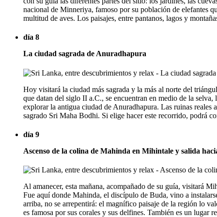
con su guía las diferentes partes del sitio: los jardines, las cue
nacional de Minneriya, famoso por su población de elefantes que
multitud de aves. Los paisajes, entre pantanos, lagos y montañ
día 8
La ciudad sagrada de Anuradhapura
Hoy visitará la ciudad más sagrada y la más al norte del triángu
que datan del siglo II a.C., se encuentran en medio de la selva,
explorar la antigua ciudad de Anuradhapura. Las ruinas reales a
sagrado Sri Maha Bodhi. Si elige hacer este recorrido, podrá co
día 9
Ascenso de la colina de Mahinda en Mihintale y salida hacia 
Al amanecer, esta mañana, acompañado de su guía, visitará Mih
Fue aquí donde Mahinda, el discípulo de Buda, vino a instalars
arriba, no se arrepentirá: el magnífico paisaje de la región lo v
es famosa por sus corales y sus delfines. También es un lugar re