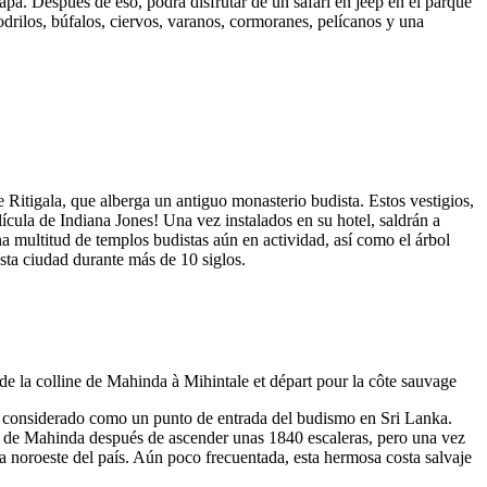
syapa. Después de eso, podrá disfrutar de un safari en jeep en el parque
drilos, búfalos, ciervos, varanos, cormoranes, pelícanos y una
e Ritigala, que alberga un antiguo monasterio budista. Estos vestigios,
ícula de Indiana Jones! Una vez instalados en su hotel, saldrán a
a multitud de templos budistas aún en actividad, así como el árbol
sta ciudad durante más de 10 siglos.
es considerado como un punto de entrada del budismo en Sri Lanka.
ina de Mahinda después de ascender unas 1840 escaleras, pero una vez
osta noroeste del país. Aún poco frecuentada, esta hermosa costa salvaje