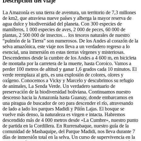
Descripción del viaje
La Amazonía es una tierra de aventura, un territorio de 7,3 millones
de km2, que atraviesa nueve países y alberga la mayor reserva de
agua dulce y biodiversidad del planeta. Con 300 especies de
mamíferos, 1 000 especies de aves, 2 000 de peces, 60 000 de
plantas, 2 500 000 de insectos… los tesoros naturales de nuestro
“pulmón de la Tierra” son numerosos. De los Andes al corazón de la
selva amazónica, este viaje nos lleva a un verdadero regreso a lo
esencial, una inmersión en estas tierras vírgenes y misteriosas.
Descendemos desde la cumbre de los Andes a 4 600 m, en bicicleta
de montaña por la carretera de la muerte, hasta Coroico. Vamos a
perder 100 metros de altitud y ganar 1,6 grados cada 10 minutos. El
verde reemplaza al gris, es una explosión de colores, olores y
oxígeno. Conocemos a Vicky y Marcelo y descubrimos su refugio
de animales, La Senda Verde. Un verdadero santuario de
preservación de la biodiversidad boliviana. Continuamos nuestro
descenso hacia la Amazonía hasta Guanay, donde embarcamos en
una piragua de buscador de oro para descender el río, atravesando
de lado a lado los parques Madidi y Pilón Lajas. El bosque se
vuelve más denso, la naturaleza es virgen e intacta. Habremos
descendido más de 4 000 metros desde «La Cumbre», nuestro punto
de partida en la Cordillera. En Rurrenabaque, nuestro guía de la
comunidad de Mashaquipe, del Parque Madidi, nos lleva durante 7
días de inmersión total en la selva. Un curso de supervivencia en la