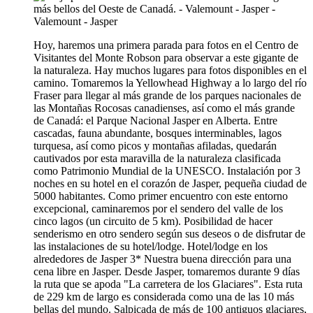
Hoy, haremos una primera parada para fotos en el Centro de
Visitantes del Monte Robson para observar a este gigante de
la naturaleza. Hay muchos lugares para fotos disponibles en el
camino. Tomaremos la Yellowhead Highway a lo largo del río
Fraser para llegar al más grande de los parques nacionales de
las Montañas Rocosas canadienses, así como el más grande
de Canadá: el Parque Nacional Jasper en Alberta. Entre
cascadas, fauna abundante, bosques interminables, lagos
turquesa, así como picos y montañas afiladas, quedarán
cautivados por esta maravilla de la naturaleza clasificada
como Patrimonio Mundial de la UNESCO. Instalación por 3
noches en su hotel en el corazón de Jasper, pequeña ciudad de
5000 habitantes. Como primer encuentro con este entorno
excepcional, caminaremos por el sendero del valle de los
cinco lagos (un circuito de 5 km). Posibilidad de hacer
senderismo en otro sendero según sus deseos o de disfrutar de
las instalaciones de su hotel/lodge. Hotel/lodge en los
alrededores de Jasper 3* Nuestra buena dirección para una
cena libre en Jasper. Desde Jasper, tomaremos durante 9 días
la ruta que se apoda "La carretera de los Glaciares". Esta ruta
de 229 km de largo es considerada como una de las 10 más
bellas del mundo. Salpicada de más de 100 antiguos glaciares,