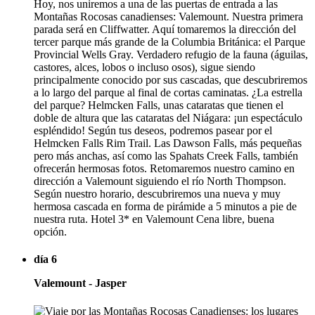
Hoy, nos uniremos a una de las puertas de entrada a las
Montañas Rocosas canadienses: Valemount. Nuestra primera
parada será en Cliffwatter. Aquí tomaremos la dirección del
tercer parque más grande de la Columbia Británica: el Parque
Provincial Wells Gray. Verdadero refugio de la fauna (águilas,
castores, alces, lobos o incluso osos), sigue siendo
principalmente conocido por sus cascadas, que descubriremos
a lo largo del parque al final de cortas caminatas. ¿La estrella
del parque? Helmcken Falls, unas cataratas que tienen el
doble de altura que las cataratas del Niágara: ¡un espectáculo
espléndido! Según tus deseos, podremos pasear por el
Helmcken Falls Rim Trail. Las Dawson Falls, más pequeñas
pero más anchas, así como las Spahats Creek Falls, también
ofrecerán hermosas fotos. Retomaremos nuestro camino en
dirección a Valemount siguiendo el río North Thompson.
Según nuestro horario, descubriremos una nueva y muy
hermosa cascada en forma de pirámide a 5 minutos a pie de
nuestra ruta. Hotel 3* en Valemount Cena libre, buena
opción.
día 6
Valemount - Jasper