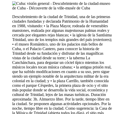
Descubrimiento de la ciudad de Trinidad, una de las primeras
ciudades fundadas y declarada Patrimonio de la Humanidad
en 1988, visitando: • la Plaza Mayor, rodeada de venerables
mansiones, realzada por algunas majestuosas palmas reales y
cercada por elegantes rejas blancas; • la iglesia de la Santísima
Trinidad, uno de los templos más grandes del país (exteriores);
• el museo Romántico, uno de los palacios más bellos de
Cuba, o el Palacio Cantero, para conocer la historia de
Trinidad desde su fundación y disfrutar de las magníficas
vistas de la ciudad desde su torre; • la taberna La
Canchánchara, para degustar un cóctel típico mientras los
músicos locales tocan música cubana; • la antigua prisión real,
que ha sufrido modificaciones en cuanto a su uso, pero sigue
siendo un ejemplo notable de la arquitectura militar de la era
colonial en la ciudad; y • la plaza Carrillo, también conocida
como el parque Céspedes, la primera plaza de ocio y el sitio
más popular donde se desarrolla la vida social, económica y
cultural de Trinidad, lejos de las masas turísticas. Duración
aproximada: 3h. Almuerzo libre. Por la tarde, tiempo libre en
la ciudad. Se proponen algunas actividades opcionales. Por la
noche, tiempo libre en la ciudad. Como sugerencia: la Casa de
la Música de Trinidad (abierta todos los días), el sitio más