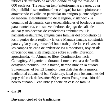
fábricas de refinado de azúcar, donde trabajaron más de 11
000 esclavos. Trayecto en tren (anteriormente a vapor, cuya
disponibilidad se confirmará en el lugar) bastante pintoresco,
atravesando el valle, en particular un antiguo puente colgante
de madera. Descubrimiento de la región, visitando: • la
comunidad de Iznaga, cuya especialidad es el bordado a mano
para mantelería, con sus vendedores de jugo de caña de
azúcar y sus decenas de vendedores ambulantes; • la
hacienda-restaurante, antigua casa familiar del propietario de
los ingenios de la región; • la torre Manaca-Iznaga, construida
para vigilar y asegurarse del buen trabajo de los esclavos en
los campos de caña de azúcar de los alrededores, hoy en día
ofreciendo una vista magnífica sobre el valle. Duración
aproximada: 4h. Almuerzo libre. Continuación hacia
Camagüey. Alojamiento durante 1 noche en casa de familia,
desayuno incluido. Por la noche, tiempo libre en la ciudad.
Sugerencias: el bar El Cambio, para disfrutar de la música
tradicional cubana; el bar Yesterday, ideal para los amantes del
pop y del rock de los años 60; el centro Fotograma, sitio del
bolero cubano. Cena libre y noche en casa de familia.
día 10
Bayamo, ciudad de tradiciones