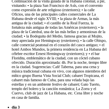
Continuación de la visita guiada de la Habana colonial, a pie,
visitando: • la plaza San Francisco de Asís, con el convento
como expresión de arte religioso (exteriores); • la calle
Oficios, una de las principales calles comerciales de La
Habana desde el siglo XVIII; • la plaza de Armas, la más
antigua de la ciudad; • el castillo de la Real Fuerza, la
fortaleza más antigua de todas las Américas (exteriores); • la
plaza de la Catedral, una de las más bellas y armoniosas de la
ciudad; • la Bodeguita del Medio, famosa gracias al Mojito,
muy apreciada por Hemingway (exteriores); • la calle Obispo,
calle comercial peatonal en el corazón del casco antiguo; • el
hotel Ambos Mundos, la primera residencia en La Habana del
célebre escritor Ernest Hemingway (exteriores); y • el bar
Floridita, emblemático de la ciudad, con un cóctel cubano
ofrecido. Duración aproximada: 4h. Por la noche, tiempo libre
en la ciudad. Sugerencias: Café Taberna, para una cena y
música tradicional cubana en vivo, con algunos miembros del
mítico grupo Buena Vista Social Club; cabaret Tropicana, el
cabaret más famoso de Cuba, para una velada bajo las
estrellas y en un ambiente festivo de cabaret; Gato Tuerto,
templo del bolero y la canción romántica; La Zorra y el
Cuervo, club de jazz de La Habana, etc. Cena libre y noche
en casa de familia.
día 3