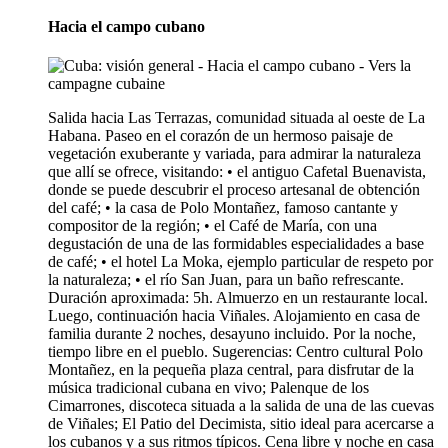
Hacia el campo cubano
Salida hacia Las Terrazas, comunidad situada al oeste de La
Habana. Paseo en el corazón de un hermoso paisaje de
vegetación exuberante y variada, para admirar la naturaleza
que allí se ofrece, visitando: • el antiguo Cafetal Buenavista,
donde se puede descubrir el proceso artesanal de obtención
del café; • la casa de Polo Montañez, famoso cantante y
compositor de la región; • el Café de María, con una
degustación de una de las formidables especialidades a base
de café; • el hotel La Moka, ejemplo particular de respeto por
la naturaleza; • el río San Juan, para un baño refrescante.
Duración aproximada: 5h. Almuerzo en un restaurante local.
Luego, continuación hacia Viñales. Alojamiento en casa de
familia durante 2 noches, desayuno incluido. Por la noche,
tiempo libre en el pueblo. Sugerencias: Centro cultural Polo
Montañez, en la pequeña plaza central, para disfrutar de la
música tradicional cubana en vivo; Palenque de los
Cimarrones, discoteca situada a la salida de una de las cuevas
de Viñales; El Patio del Decimista, sitio ideal para acercarse a
los cubanos y a sus ritmos típicos. Cena libre y noche en casa