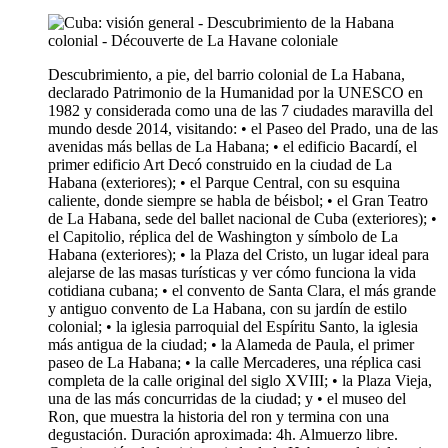
Descubrimiento, a pie, del barrio colonial de La Habana,
declarado Patrimonio de la Humanidad por la UNESCO en
1982 y considerada como una de las 7 ciudades maravilla del
mundo desde 2014, visitando: • el Paseo del Prado, una de las
avenidas más bellas de La Habana; • el edificio Bacardí, el
primer edificio Art Decó construido en la ciudad de La
Habana (exteriores); • el Parque Central, con su esquina
caliente, donde siempre se habla de béisbol; • el Gran Teatro
de La Habana, sede del ballet nacional de Cuba (exteriores); •
el Capitolio, réplica del de Washington y símbolo de La
Habana (exteriores); • la Plaza del Cristo, un lugar ideal para
alejarse de las masas turísticas y ver cómo funciona la vida
cotidiana cubana; • el convento de Santa Clara, el más grande
y antiguo convento de La Habana, con su jardín de estilo
colonial; • la iglesia parroquial del Espíritu Santo, la iglesia
más antigua de la ciudad; • la Alameda de Paula, el primer
paseo de La Habana; • la calle Mercaderes, una réplica casi
completa de la calle original del siglo XVIII; • la Plaza Vieja,
una de las más concurridas de la ciudad; y • el museo del
Ron, que muestra la historia del ron y termina con una
degustación. Duración aproximada: 4h. Almuerzo libre.