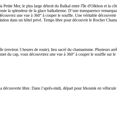
Petite Mer, le plus large détroit du Baïkal entre l'île d'Olkhon et la côt
oute la splendeur de la glace baïkalienne. D’une transparence remarquable
écouvrez une vue à 360° à couper le souffle. Une véritable découverte 
stallation dans un hôtel privé. Temps libre pour découvrir le Rocher Cha
e (environ 3 heures de route), lieu sacré du chamanisme. Plusieurs arrêts
met du cap, vous découvrirez une vue à 360° à couper le souffle sur le 
a découverte libre. Dans l’après-midi, départ pour Irkoutsk en véhicule pr