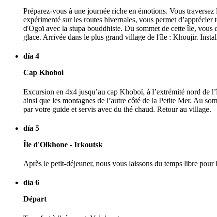
Préparez-vous à une journée riche en émotions. Vous traversez la 
expérimenté sur les routes hivernales, vous permet d’apprécier t
d'Ogoï avec la stupa bouddhiste. Du sommet de cette île, vous d
glace. Arrivée dans le plus grand village de l'île : Khoujir. In
día 4
Cap Khoboi
Excursion en 4x4 jusqu’au cap Khoboï, à l’extrémité nord de l’îl
ainsi que les montagnes de l’autre côté de la Petite Mer. Au som
par votre guide et servis avec du thé chaud. Retour au village.
día 5
Île d'Olkhone - Irkoutsk
Après le petit-déjeuner, nous vous laissons du temps libre pour l
día 6
Départ