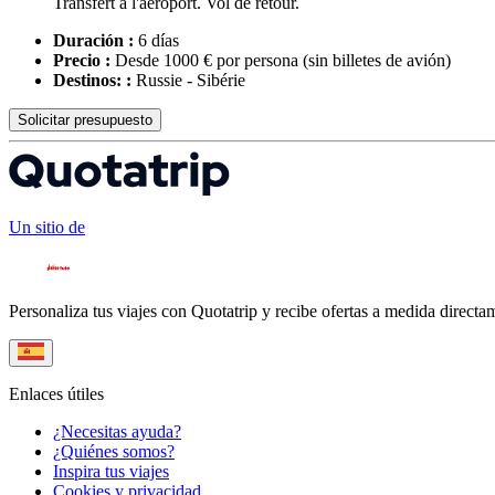
Transfert à l'aéroport. Vol de retour.
Duración :
6 días
Precio :
Desde 1000 € por persona
(sin billetes de avión)
Destinos: :
Russie - Sibérie
Solicitar presupuesto
Un sitio de
Personaliza tus viajes con Quotatrip y recibe ofertas a medida directa
Enlaces útiles
¿Necesitas ayuda?
¿Quiénes somos?
Inspira tus viajes
Cookies y privacidad