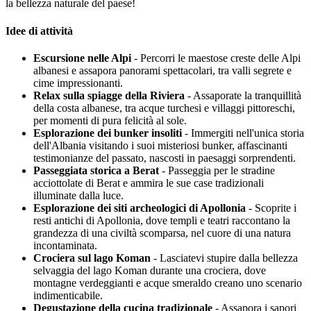
la bellezza naturale del paese!
Idee di attività
Escursione nelle Alpi
- Percorri le maestose creste delle Alpi
albanesi e assapora panorami spettacolari, tra valli segrete e
cime impressionanti.
Relax sulla spiagge della Riviera
- Assaporate la tranquillità
della costa albanese, tra acque turchesi e villaggi pittoreschi,
per momenti di pura felicità al sole.
Esplorazione dei bunker insoliti
- Immergiti nell'unica storia
dell'Albania visitando i suoi misteriosi bunker, affascinanti
testimonianze del passato, nascosti in paesaggi sorprendenti.
Passeggiata storica a Berat
- Passeggia per le stradine
acciottolate di Berat e ammira le sue case tradizionali
illuminate dalla luce.
Esplorazione dei siti archeologici di Apollonia
- Scoprite i
resti antichi di Apollonia, dove templi e teatri raccontano la
grandezza di una civiltà scomparsa, nel cuore di una natura
incontaminata.
Crociera sul lago Koman
- Lasciatevi stupire dalla bellezza
selvaggia del lago Koman durante una crociera, dove
montagne verdeggianti e acque smeraldo creano uno scenario
indimenticabile.
Degustazione della cucina tradizionale
- Assapora i sapori