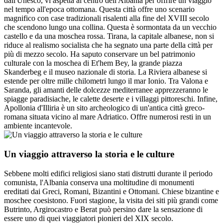
dall'Unesco, vi aspetta al centro dell'Albania per offrire un viaggio
nel tempo all'epoca ottomana. Questa città offre uno scenario
magnifico con case tradizionali risalenti alla fine del XVIII secolo
che scendono lungo una collina. Questa è sormontata da un vecchio
castello e da una moschea rossa. Tirana, la capitale albanese, non si
riduce al realismo socialista che ha segnato una parte della città per
più di mezzo secolo. Ha saputo conservare un bel patrimonio
culturale con la moschea di Et'hem Bey, la grande piazza
Skanderbeg e il museo nazionale di storia. La Riviera albanese si
estende per oltre mille chilometri lungo il mar Ionio. Tra Valona e
Saranda, gli amanti delle dolcezze mediterranee apprezzeranno le
spiagge paradisiache, le calette deserte e i villaggi pittoreschi. Infine,
Apollonia d'Illiria è un sito archeologico di un'antica città greco-
romana situata vicino al mare Adriatico. Offre numerosi resti in un
ambiente incantevole.
Un viaggio attraverso la storia e le culture
Sebbene molti edifici religiosi siano stati distrutti durante il periodo
comunista, l'Albania conserva una moltitudine di monumenti
ereditati dai Greci, Romani, Bizantini e Ottomani. Chiese bizantine e
moschee coesistono. Fuori stagione, la visita dei siti più grandi come
Butrinto, Argirocastro e Berat può persino dare la sensazione di
essere uno di quei viaggiatori pionieri del XIX secolo.