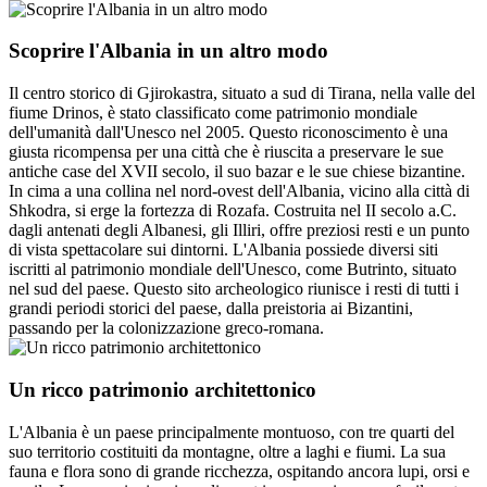
Scoprire l'Albania in un altro modo
Il centro storico di Gjirokastra, situato a sud di Tirana, nella valle del
fiume Drinos, è stato classificato come patrimonio mondiale
dell'umanità dall'Unesco nel 2005. Questo riconoscimento è una
giusta ricompensa per una città che è riuscita a preservare le sue
antiche case del XVII secolo, il suo bazar e le sue chiese bizantine.
In cima a una collina nel nord-ovest dell'Albania, vicino alla città di
Shkodra, si erge la fortezza di Rozafa. Costruita nel II secolo a.C.
dagli antenati degli Albanesi, gli Illiri, offre preziosi resti e un punto
di vista spettacolare sui dintorni. L'Albania possiede diversi siti
iscritti al patrimonio mondiale dell'Unesco, come Butrinto, situato
nel sud del paese. Questo sito archeologico riunisce i resti di tutti i
grandi periodi storici del paese, dalla preistoria ai Bizantini,
passando per la colonizzazione greco-romana.
Un ricco patrimonio architettonico
L'Albania è un paese principalmente montuoso, con tre quarti del
suo territorio costituiti da montagne, oltre a laghi e fiumi. La sua
fauna e flora sono di grande ricchezza, ospitando ancora lupi, orsi e