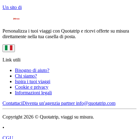
Un sito di
Personalizza i tuoi viaggi con Quotatrip e ricevi offerte su misura
direttamente nella tua casella di posta.
Link utili
Bisogno di aiuto?
Chi siamo?
Ispira i tuoi viaggi
Cookie e privacy
Informazioni legali
Contattaci
Diventa un'agenzia partner
info@quotatrip.com
Copyright 2026 © Quotatrip, viaggi su misura.
•
CGU