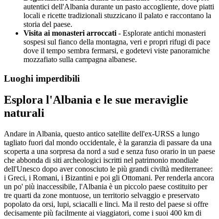
autentici dell'Albania durante un pasto accogliente, dove piatti
locali e ricette tradizionali stuzzicano il palato e raccontano la
storia del paese.
Visita ai monasteri arroccati
- Esplorate antichi monasteri
sospesi sul fianco della montagna, veri e propri rifugi di pace
dove il tempo sembra fermarsi, e godetevi viste panoramiche
mozzafiato sulla campagna albanese.
Luoghi imperdibili
Esplora l'Albania e le sue meraviglie
naturali
Andare in Albania, questo antico satellite dell'ex-URSS a lungo
tagliato fuori dal mondo occidentale, è la garanzia di passare da una
scoperta a una sorpresa da nord a sud e senza fuso orario in un paese
che abbonda di siti archeologici iscritti nel patrimonio mondiale
dell'Unesco dopo aver conosciuto le più grandi civiltà mediterranee:
i Greci, i Romani, i Bizantini e poi gli Ottomani. Per renderla ancora
un po' più inaccessibile, l'Albania è un piccolo paese costituito per
tre quarti da zone montuose, un territorio selvaggio e preservato
popolato da orsi, lupi, sciacalli e linci. Ma il resto del paese si offre
decisamente più facilmente ai viaggiatori, come i suoi 400 km di