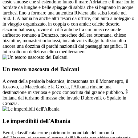
coste sinuose che si estendono lungo il mare Adriatico e il mar Ionio,
bordate da lunghe e belle spiagge di sabbia che si bagnano in acque
turchesi fino a formare una autentica Riviera alla salsa locale nel
Sud. L'Albania ha anche altri tesori da offrire, con auto a noleggio o
in viaggio organizzato, in coppia o con amici: calette deserte,
stazioni balneari, rovine di città antiche tra cui un eccezionale
anfiteatro romano a Durazzo, moschee dell'era ottomana, chiese
bizantine, monasteri ortodossi, incantevoli villaggi tradizionali o
ancora una dozzina di parchi nazionali dai paesaggi magnifici. Il
tutto sotto un delizioso clima mediterraneo.
Un tesoro nascosto dei Balcani
A ovest della penisola balcanica, incastonata tra il Montenegro, il
Kosovo, la Macedonia e la Grecia, l'Albania rimane una
destinazione misteriosa e poco conosciuta dal grande pubblico. È
lontana dal turismo di massa che invade Dubrovnik o Spalato in
Croazia.
Le imperdibili dell'Albania
Berat, classificata come patrimonio mondiale dell'umanità