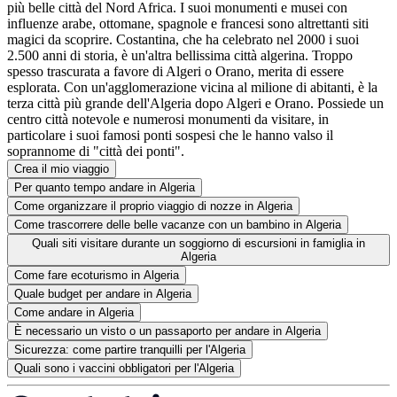
più belle città del Nord Africa. I suoi monumenti e musei con
influenze arabe, ottomane, spagnole e francesi sono altrettanti siti
magici da scoprire. Costantina, che ha celebrato nel 2000 i suoi
2.500 anni di storia, è un'altra bellissima città algerina. Troppo
spesso trascurata a favore di Algeri o Orano, merita di essere
esplorata. Con un'agglomerazione vicina al milione di abitanti, è la
terza città più grande dell'Algeria dopo Algeri e Orano. Possiede un
centro città notevole e numerosi monumenti da visitare, in
particolare i suoi famosi ponti sospesi che le hanno valso il
soprannome di "città dei ponti".
Crea il mio viaggio
Per quanto tempo andare in Algeria
Come organizzare il proprio viaggio di nozze in Algeria
Come trascorrere delle belle vacanze con un bambino in Algeria
Quali siti visitare durante un soggiorno di escursioni in famiglia in
Algeria
Come fare ecoturismo in Algeria
Quale budget per andare in Algeria
Come andare in Algeria
È necessario un visto o un passaporto per andare in Algeria
Sicurezza: come partire tranquilli per l'Algeria
Quali sono i vaccini obbligatori per l'Algeria