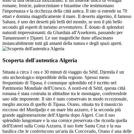
sono di una bellezza mozzafiato. È un insieme unico di vestigia
romane, fenicie, paleocristiane e bizantine che testimoniano
l'importanza e la ricchezza della città antica. Il sito si estende su 70
ettari e domina magnificamente il mare. Il deserto algerino, il famoso
Sahara, è uno dei deserti più belli del mondo, se non il più bello
secondo gli esperti di turismo avventuriero. È dotato di splendori
naturali impressionanti: da Ghardaïa all'Assekrem, passando per
Tamanrasset e Djanet. Le sue magnifiche dune affascinano
instancabilmente tutti gli amanti della natura e degli spazi aperti.
Scoperta dell'autentica Algeria
Situata a circa 1 ora e 30 minuti di viaggio da Sétif, Djemila è un
sito archeologico imperdibile della regione. Spesso meno
frequentato di Tipasa, è comunque splendido ed è iscritto nel
Patrimonio Mondiale dell'Unesco. A nord-est di Sétif, questa città
romana è stata costruita in altitudine tra le montagne, conferendole
uno stile imponente. Il sito è stato conservato in modo eccezionale,
meglio ancora di quello di Tipasa. Orano, situata tra il massiccio
roccioso del Murdjadjo e un mare blu azzurro, è la seconda più
grande agglomerazione dell'Algeria dopo Algeri. Con il suo
splendido lungomare e la sua cornice preservata che ricorda quella
dell'Esterel sulla Costa Azzurra, il suo forte Santa Cruz e la sua
basilica che le conferiscono un'aria da Corcovado, Orano è una delle