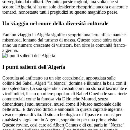
sorvegliato dai militari. Per tutte queste ragioni, una volta che si
scopre l'Algeria, si ha un solo desiderio: riscoprirla ancora e ancora e
tornarci, nonostante tutti i pregiudizi su questo magnifico paese.
Un viaggio nel cuore della diversità culturale
Fare un viaggio in Algeria significa scoprire una terra affascinante e
misteriosa, lontano dal turismo di massa. Questo paese attira ogni
anno un numero crescente di visitatori, ben oltre la comunità franco-
algerina.
I punti salienti dell'Algeria
Costruita ad anfiteatro su un sito eccezionale, appoggiata sulle
colline del Sahel, Algeri "la bianca" domina e illumina la baia con il
suo splendore. La sua splendida casbah con una storia affascinante e
vicoli mitici, il suo quartiere popolare di Bab el Oued o le sue arterie
commerciali come la famosa via Didouche Mourad, senza
dimenticare i suoi numerosi musei come il Museo nazionale delle
belle arti... È davvero difficile annoiarsi in questa capitale algerina,
vivace e piena di vita. Il sito archeologico di Tipasa è un must per
qualsiasi viaggiatore in Algeria, soprattutto per una prima visita.
Queste rovine, così care ad Albert Camus e di cui parla in "Nozze",