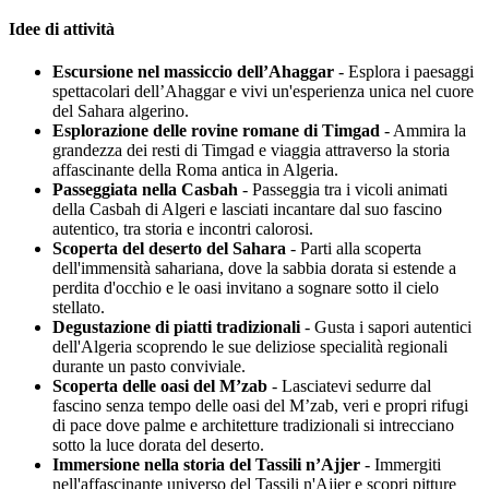
Idee di attività
Escursione nel massiccio dell’Ahaggar
- Esplora i paesaggi
spettacolari dell’Ahaggar e vivi un'esperienza unica nel cuore
del Sahara algerino.
Esplorazione delle rovine romane di Timgad
- Ammira la
grandezza dei resti di Timgad e viaggia attraverso la storia
affascinante della Roma antica in Algeria.
Passeggiata nella Casbah
- Passeggia tra i vicoli animati
della Casbah di Algeri e lasciati incantare dal suo fascino
autentico, tra storia e incontri calorosi.
Scoperta del deserto del Sahara
- Parti alla scoperta
dell'immensità sahariana, dove la sabbia dorata si estende a
perdita d'occhio e le oasi invitano a sognare sotto il cielo
stellato.
Degustazione di piatti tradizionali
- Gusta i sapori autentici
dell'Algeria scoprendo le sue deliziose specialità regionali
durante un pasto conviviale.
Scoperta delle oasi del M’zab
- Lasciatevi sedurre dal
fascino senza tempo delle oasi del M’zab, veri e propri rifugi
di pace dove palme e architetture tradizionali si intrecciano
sotto la luce dorata del deserto.
Immersione nella storia del Tassili n’Ajjer
- Immergiti
nell'affascinante universo del Tassili n'Ajjer e scopri pitture