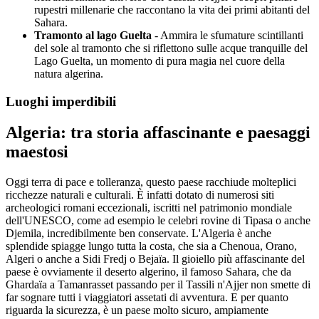
rupestri millenarie che raccontano la vita dei primi abitanti del
Sahara.
Tramonto al lago Guelta
- Ammira le sfumature scintillanti
del sole al tramonto che si riflettono sulle acque tranquille del
Lago Guelta, un momento di pura magia nel cuore della
natura algerina.
Luoghi imperdibili
Algeria: tra storia affascinante e paesaggi
maestosi
Oggi terra di pace e tolleranza, questo paese racchiude molteplici
ricchezze naturali e culturali. È infatti dotato di numerosi siti
archeologici romani eccezionali, iscritti nel patrimonio mondiale
dell'UNESCO, come ad esempio le celebri rovine di Tipasa o anche
Djemila, incredibilmente ben conservate. L'Algeria è anche
splendide spiagge lungo tutta la costa, che sia a Chenoua, Orano,
Algeri o anche a Sidi Fredj o Bejaïa. Il gioiello più affascinante del
paese è ovviamente il deserto algerino, il famoso Sahara, che da
Ghardaïa a Tamanrasset passando per il Tassili n'Ajjer non smette di
far sognare tutti i viaggiatori assetati di avventura. E per quanto
riguarda la sicurezza, è un paese molto sicuro, ampiamente