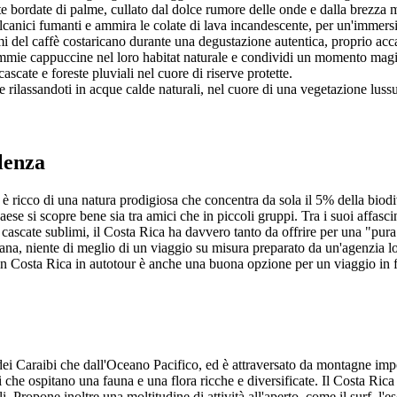
te bordate di palme, cullato dal dolce rumore delle onde e dalla brezza 
ulcanici fumanti e ammira le colate di lava incandescente, per un'immersi
omi del caffè costaricano durante una degustazione autentica, proprio acca
immie cappuccine nel loro habitat naturale e condividi un momento magic
 cascate e foreste pluviali nel cuore di riserve protette.
 rilassandoti in acque calde naturali, nel cuore di una vegetazione lus
lenza
è ricco di una natura prodigiosa che concentra da sola il 5% della biodi
aese si scopre bene sia tra amici che in piccoli gruppi. Tra i suoi affasc
n cascate sublimi, il Costa Rica ha davvero tanto da offrire per una "pura
a, niente di meglio di un viaggio su misura preparato da un'agenzia local
in Costa Rica in autotour è anche una buona opzione per un viaggio in 
dei Caraibi che dall'Oceano Pacifico, ed è attraversato da montagne im
ri che ospitano una fauna e una flora ricche e diversificate. Il Costa Ric
ali. Propone inoltre una moltitudine di attività all'aperto, come il surf,