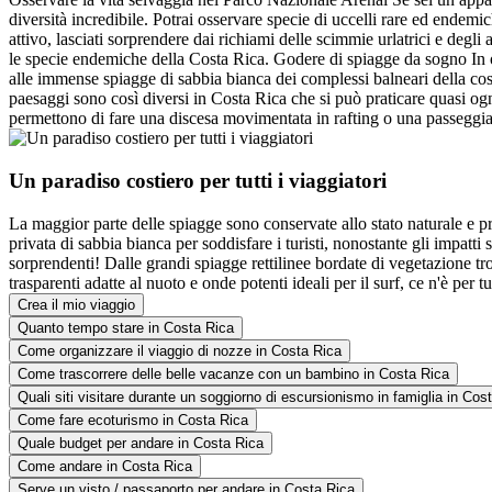
diversità incredibile. Potrai osservare specie di uccelli rare ed endem
attivo, lasciati sorprendere dai richiami delle scimmie urlatrici e degl
le specie endemiche della Costa Rica. Godere di spiagge da sogno In oc
alle immense spiagge di sabbia bianca dei complessi balneari della costa 
paesaggi sono così diversi in Costa Rica che si può praticare quasi ogni
permettono di fare una discesa movimentata in rafting o una passeggiat
Un paradiso costiero per tutti i viaggiatori
La maggior parte delle spiagge sono conservate allo stato naturale e pr
privata di sabbia bianca per soddisfare i turisti, nonostante gli impatt
sorprendenti! Dalle grandi spiagge rettilinee bordate di vegetazione t
trasparenti adatte al nuoto e onde potenti ideali per il surf, ce n'è per t
Crea il mio viaggio
Quanto tempo stare in Costa Rica
Come organizzare il viaggio di nozze in Costa Rica
Come trascorrere delle belle vacanze con un bambino in Costa Rica
Quali siti visitare durante un soggiorno di escursionismo in famiglia in Cos
Come fare ecoturismo in Costa Rica
Quale budget per andare in Costa Rica
Come andare in Costa Rica
Serve un visto / passaporto per andare in Costa Rica