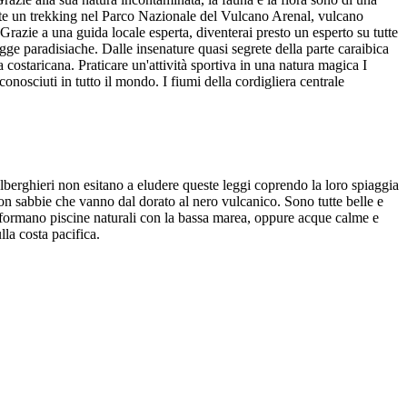
urante un trekking nel Parco Nazionale del Vulcano Arenal, vulcano
 Grazie a una guida locale esperta, diventerai presto un esperto su tutte
ge paradisiache. Dalle insenature quasi segrete della parte caraibica
a costaricana. Praticare un'attività sportiva in una natura magica I
onosciuti in tutto il mondo. I fiumi della cordigliera centrale
alberghieri non esitano a eludere queste leggi coprendo la loro spiaggia
 con sabbie che vanno dal dorato al nero vulcanico. Sono tutte belle e
e formano piscine naturali con la bassa marea, oppure acque calme e
lla costa pacifica.