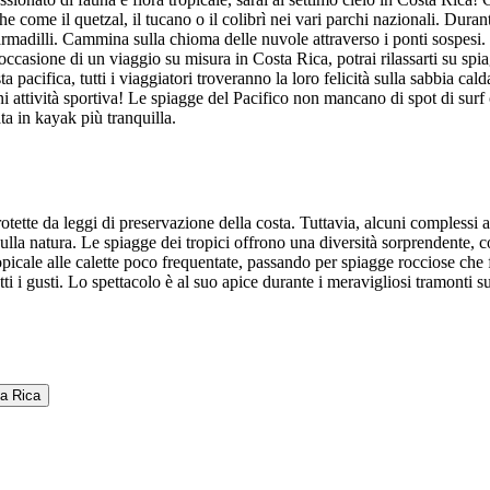
iche come il quetzal, il tucano o il colibrì nei vari parchi nazionali. D
i armadilli. Cammina sulla chioma delle nuvole attraverso i ponti sospesi.
casione di un viaggio su misura in Costa Rica, potrai rilassarti su spiag
pacifica, tutti i viaggiatori troveranno la loro felicità sulla sabbia cald
 attività sportiva! Le spiagge del Pacifico non mancano di spot di surf c
a in kayak più tranquilla.
otette da leggi di preservazione della costa. Tuttavia, alcuni complessi 
i sulla natura. Le spiagge dei tropici offrono una diversità sorprendente,
ropicale alle calette poco frequentate, passando per spiagge rocciose ch
utti i gusti. Lo spettacolo è al suo apice durante i meravigliosi tramonti su
ta Rica