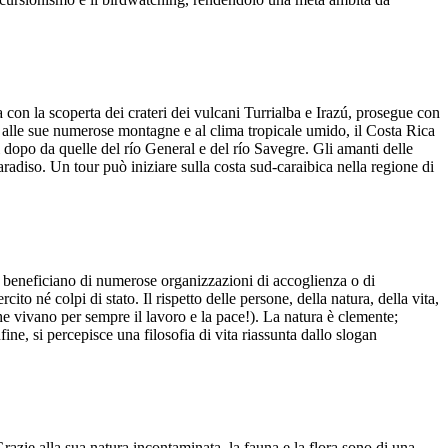
 con la scoperta dei crateri dei vulcani Turrialba e Irazú, prosegue con
e alle sue numerose montagne e al clima tropicale umido, il Costa Rica
rni dopo da quelle del río General e del río Savegre. Gli amanti delle
adiso. Un tour può iniziare sulla costa sud-caraibica nella regione di
eri beneficiano di numerose organizzazioni di accoglienza o di
ito né colpi di stato. Il rispetto delle persone, della natura, della vita,
he vivano per sempre il lavoro e la pace!). La natura è clemente;
fine, si percepisce una filosofia di vita riassunta dallo slogan
razie alla sua natura incontaminata, la fauna e la flora sono di una