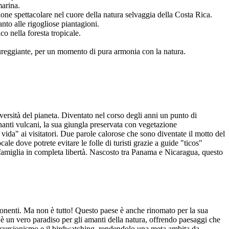
marina.
one spettacolare nel cuore della natura selvaggia della Costa Rica.
nto alle rigogliose piantagioni.
o nella foresta tropicale.
sureggiante, per un momento di pura armonia con la natura.
versità del pianeta. Diventato nel corso degli anni un punto di
inanti vulcani, la sua giungla preservata con vegetazione
 vida" ai visitatori. Due parole calorose che sono diventate il motto del
e dove potrete evitare le folle di turisti grazie a guide "ticos"
famiglia in completa libertà. Nascosto tra Panama e Nicaragua, questo
ponenti. Ma non è tutto! Questo paese è anche rinomato per la sua
a è un vero paradiso per gli amanti della natura, offrendo paesaggi che
 l'escursionismo e il birdwatching, rendendolo una meta ambita da