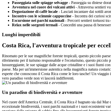
Passeggiata sulle spiagge selvagge
- Passeggia su distese dora
Avventura nel cuore dei vulcani attivi
- Attraversa sentieri v
Degustazione di caffè locale
- Lasciati incantare dai sottili ar
Incontro con le scimmie cappuccine
- Incontra dei curiosi sc
Escursione nei parchi nazionali
- Percorri sentieri tortuosi tra
Relax nelle sorgenti termali
- Concediti una pausa di benessere
Luoghi imperdibili
Costa Rica, l'avventura tropicale per eccel
Rinomato per le sue magnifiche foreste tropicali, questo piccolo paese 
riferimento per il turismo responsabile e l'ecoturismo, questo piccolo p
lussureggiante, le sue spiagge dalle acque cristalline e i suoi fiumi co
paese. Ma per un'immersione autentica nella magnifica natura costarican
esperte che conoscono il Costa Rica come le loro tasche! Un viaggio 
vero paradiso verde non vi lascerà indifferenti.
Un paradiso di biodiversità e avventure
Nel cuore dell'America Centrale, il Costa Rica è bagnato sia dal Mar 
eccezionale biodiversità, i suoi parchi nazionali e i suoi ecosistemi va
spaziano dalle spiagge di sabbia fine alle lussureggianti foreste tropic