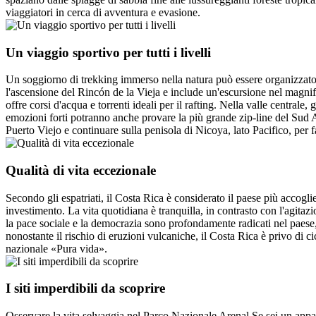
viaggiatori in cerca di avventura e evasione.
Un viaggio sportivo per tutti i livelli
Un soggiorno di trekking immerso nella natura può essere organizzato su
l'ascensione del Rincón de la Vieja e include un'escursione nel magnif
offre corsi d'acqua e torrenti ideali per il rafting. Nella valle central
emozioni forti potranno anche provare la più grande zip-line del Sud A
Puerto Viejo e continuare sulla penisola di Nicoya, lato Pacifico, per 
Qualità di vita eccezionale
Secondo gli espatriati, il Costa Rica è considerato il paese più accogl
investimento. La vita quotidiana è tranquilla, in contrasto con l'agitazio
la pace sociale e la democrazia sono profondamente radicati nel paese, 
nonostante il rischio di eruzioni vulcaniche, il Costa Rica è privo di ci
nazionale «Pura vida».
I siti imperdibili da scoprire
Osservare la vita selvaggia nel Parco Nazionale Arenal Se sei un appass