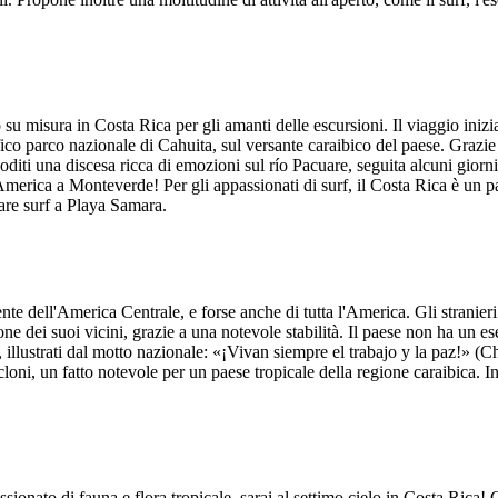
 misura in Costa Rica per gli amanti delle escursioni. Il viaggio inizia
ico parco nazionale di Cahuita, sul versante caraibico del paese. Grazi
e, goditi una discesa ricca di emozioni sul río Pacuare, seguita alcuni gio
merica a Monteverde! Per gli appassionati di surf, il Costa Rica è un par
fare surf a Playa Samara.
iente dell'America Centrale, e forse anche di tutta l'America. Gli strani
ne dei suoi vicini, grazie a una notevole stabilità. Il paese non ha un eserc
illustrati dal motto nazionale: «¡Vivan siempre el trabajo y la paz!» (C
cloni, un fatto notevole per un paese tropicale della regione caraibica. In
ionato di fauna e flora tropicale, sarai al settimo cielo in Costa Rica! G