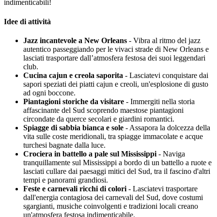
indimenticabili!
Idee di attività
Jazz incantevole a New Orleans
- Vibra al ritmo del jazz
autentico passeggiando per le vivaci strade di New Orleans e
lasciati trasportare dall’atmosfera festosa dei suoi leggendari
club.
Cucina cajun e creola saporita
- Lasciatevi conquistare dai
sapori speziati dei piatti cajun e creoli, un'esplosione di gusto
ad ogni boccone.
Piantagioni storiche da visitare
- Immergiti nella storia
affascinante del Sud scoprendo maestose piantagioni
circondate da querce secolari e giardini romantici.
Spiagge di sabbia bianca e sole
- Assapora la dolcezza della
vita sulle coste meridionali, tra spiagge immacolate e acque
turchesi bagnate dalla luce.
Crociera in battello a pale sul Mississippi
- Naviga
tranquillamente sul Mississippi a bordo di un battello a ruote e
lasciati cullare dai paesaggi mitici del Sud, tra il fascino d'altri
tempi e panorami grandiosi.
Feste e carnevali ricchi di colori
- Lasciatevi trasportare
dall'energia contagiosa dei carnevali del Sud, dove costumi
sgargianti, musiche coinvolgenti e tradizioni locali creano
un'atmosfera festosa indimenticabile.