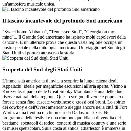
un'atmosfera musicale unica.
Il fascino incantevole del profondo Sud americano
"Sweet home Alabama", "Tennessee Stud", "Georgia on my
mind"... Il Grande Sud americano ha ispirato molti capolavori della
canzone. È un'ulteriore prova che questa vasta regione occupa un
posto speciale nella mitologia americana. Un viaggio nel Sud degli
Stati Uniti vi porterà attraverso la storia.
Scoperta del Sud degli Stati Uniti
L'immensità americana ti invita a scoprire la lunga catena degli
Appalachi, ideale per magnifiche escursioni all'aria aperta. Vicino a
Knoxville, il parco delle Great Smoky Mountains è una delle due
riserve naturali della regione. Questo scrigno di verde è popolato da
foreste senza fine, cascate vertiginose e grossi orsi bruni. Lo spirito
dei cowboy e dell'Ovest americano aleggia ancora nella città di Fort
Worth, a una trentina di chilometri da Dallas, in Texas. Nel
programma delle festività: una riunione quotidiana di vendita del
bestiame, spettacoli di rodeo, concerti di musica country e una serie
di musei spettacolari. Sulla costa atlantica, Charleston è immersa in