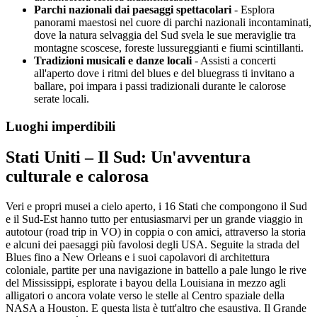
Parchi nazionali dai paesaggi spettacolari
- Esplora
panorami maestosi nel cuore di parchi nazionali incontaminati,
dove la natura selvaggia del Sud svela le sue meraviglie tra
montagne scoscese, foreste lussureggianti e fiumi scintillanti.
Tradizioni musicali e danze locali
- Assisti a concerti
all'aperto dove i ritmi del blues e del bluegrass ti invitano a
ballare, poi impara i passi tradizionali durante le calorose
serate locali.
Luoghi imperdibili
Stati Uniti – Il Sud: Un'avventura
culturale e calorosa
Veri e propri musei a cielo aperto, i 16 Stati che compongono il Sud
e il Sud-Est hanno tutto per entusiasmarvi per un grande viaggio in
autotour (road trip in VO) in coppia o con amici, attraverso la storia
e alcuni dei paesaggi più favolosi degli USA. Seguite la strada del
Blues fino a New Orleans e i suoi capolavori di architettura
coloniale, partite per una navigazione in battello a pale lungo le rive
del Mississippi, esplorate i bayou della Louisiana in mezzo agli
alligatori o ancora volate verso le stelle al Centro spaziale della
NASA a Houston. E questa lista è tutt'altro che esaustiva. Il Grande