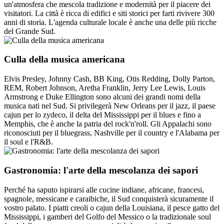
un'atmosfera che mescola tradizione e modernità per il piacere dei
visitatori. La città è ricca di edifici e siti storici per farti rivivere 300
anni di storia. L'agenda culturale locale è anche una delle più ricche
del Grande Sud.
Culla della musica americana
Elvis Presley, Johnny Cash, BB King, Otis Redding, Dolly Parton,
REM, Robert Johnson, Aretha Franklin, Jerry Lee Lewis, Louis
Armstrong e Duke Ellington sono alcuni dei grandi nomi della
musica nati nel Sud. Si privilegerà New Orleans per il jazz, il paese
cajun per lo zydeco, il delta del Mississippi per il blues e fino a
Memphis, che è anche la patria del rock'n'roll. Gli Appalachi sono
riconosciuti per il bluegrass, Nashville per il country e l'Alabama per
il soul e l'R&B.
Gastronomia: l'arte della mescolanza dei sapori
Perché ha saputo ispirarsi alle cucine indiane, africane, francesi,
spagnole, messicane e caraibiche, il Sud conquisterà sicuramente il
vostro palato. I piatti creoli o cajun della Louisiana, il pesce gatto del
Mississippi, i gamberi del Golfo del Messico o la tradizionale soul