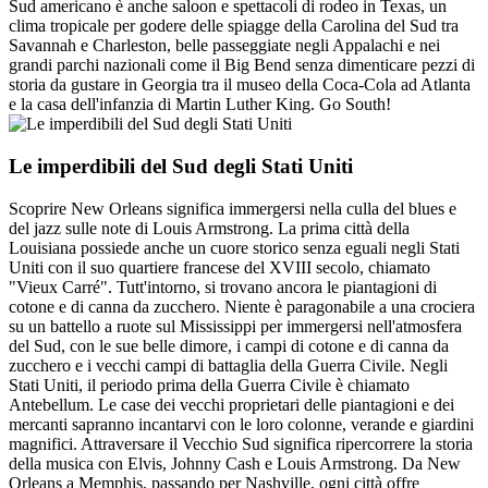
Sud americano è anche saloon e spettacoli di rodeo in Texas, un
clima tropicale per godere delle spiagge della Carolina del Sud tra
Savannah e Charleston, belle passeggiate negli Appalachi e nei
grandi parchi nazionali come il Big Bend senza dimenticare pezzi di
storia da gustare in Georgia tra il museo della Coca-Cola ad Atlanta
e la casa dell'infanzia di Martin Luther King. Go South!
Le imperdibili del Sud degli Stati Uniti
Scoprire New Orleans significa immergersi nella culla del blues e
del jazz sulle note di Louis Armstrong. La prima città della
Louisiana possiede anche un cuore storico senza eguali negli Stati
Uniti con il suo quartiere francese del XVIII secolo, chiamato
"Vieux Carré". Tutt'intorno, si trovano ancora le piantagioni di
cotone e di canna da zucchero. Niente è paragonabile a una crociera
su un battello a ruote sul Mississippi per immergersi nell'atmosfera
del Sud, con le sue belle dimore, i campi di cotone e di canna da
zucchero e i vecchi campi di battaglia della Guerra Civile. Negli
Stati Uniti, il periodo prima della Guerra Civile è chiamato
Antebellum. Le case dei vecchi proprietari delle piantagioni e dei
mercanti sapranno incantarvi con le loro colonne, verande e giardini
magnifici. Attraversare il Vecchio Sud significa ripercorrere la storia
della musica con Elvis, Johnny Cash e Louis Armstrong. Da New
Orleans a Memphis, passando per Nashville, ogni città offre