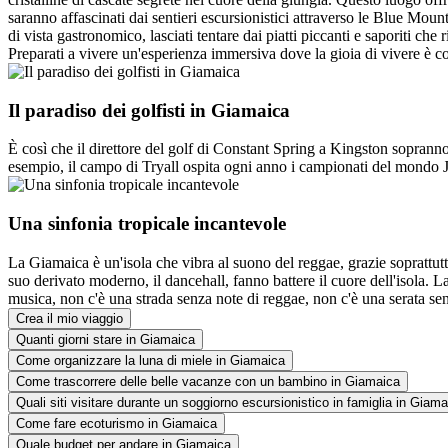
saranno affascinati dai sentieri escursionistici attraverso le Blue Mou
di vista gastronomico, lasciati tentare dai piatti piccanti e saporiti che
Preparati a vivere un'esperienza immersiva dove la gioia di vivere è c
Il paradiso dei golfisti in Giamaica
È così che il direttore del golf di Constant Spring a Kingston soprann
esempio, il campo di Tryall ospita ogni anno i campionati del mondo J
Una sinfonia tropicale incantevole
La Giamaica è un'isola che vibra al suono del reggae, grazie soprattutt
suo derivato moderno, il dancehall, fanno battere il cuore dell'isola. 
musica, non c'è una strada senza note di reggae, non c'è una serata s
Crea il mio viaggio
Quanti giorni stare in Giamaica
Come organizzare la luna di miele in Giamaica
Come trascorrere delle belle vacanze con un bambino in Giamaica
Quali siti visitare durante un soggiorno escursionistico in famiglia in Giam
Come fare ecoturismo in Giamaica
Quale budget per andare in Giamaica