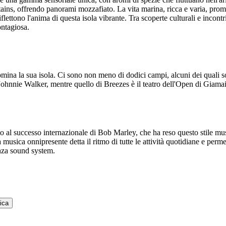
ntains, offrendo panorami mozzafiato. La vita marina, ricca e varia, prom
 riflettono l'anima di questa isola vibrante. Tra scoperte culturali e inco
ontagiosa.
omina la sua isola. Ci sono non meno di dodici campi, alcuni dei quali so
ohnnie Walker, mentre quello di Breezes è il teatro dell'Open di Giama
o al successo internazionale di Bob Marley, che ha reso questo stile musi
La musica onnipresente detta il ritmo di tutte le attività quotidiane e p
enza sound system.
aica