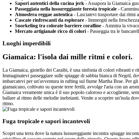
Sapori autentici della cucina jerk
- Assapora la Giamaica gustan
Passeggiata nella lussureggiante foresta tropicale
- Cammina s
Atmosfera reggae autentica
- Lasciatevi trasportare dai ritmi
Cascate rinfrescanti da esplorare
- Immergiti nella freschezza 
Snorkeling tra colorate barriere coralline
- Ammira la vivace v
Mercato artigianale ricco di colori
- Passeggia tra le bancarell
Luoghi imperdibili
Giamaica: l'isola dai mille ritmi e colori.
La Giamaica, gioiello dei Caraibi, è una sinfonia di colori vibranti e r
Immaginatevi passeggiare sulle spiagge di sabbia bianca di Negril, dov
imbarcatevi per un'avventura in rafting sul fiume Martha Brae. Per gli
giamaicano, coltivato su queste terre fertili, avvolge l'aria con un arom
Giamaica veramente unica è il suo popolo caloroso e accogliente, sempr
ballare al ritmo delle melodie inebrianti. Venite a scoprire un'isola d
ritmo.
Fuga tropicale e sapori incantevoli
Scopri una terra dove la natura lussureggiante incontra spiagge incont
cristalline di cascate segrete nel cuore della giungla. Questo luogo off