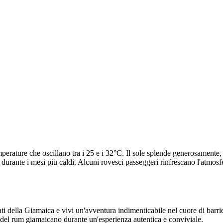
erature che oscillano tra i 25 e i 32°C. Il sole splende generosamente, o
urante i mesi più caldi. Alcuni rovesci passeggeri rinfrescano l'atmosf
ati della Giamaica e vivi un'avventura indimenticabile nel cuore di barri
del rum giamaicano durante un'esperienza autentica e conviviale.