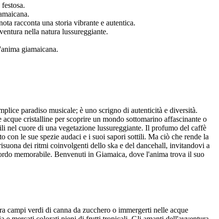
 festosa.
iamaicana.
nota racconta una storia vibrante e autentica.
vventura nella natura lussureggiante.
ll'anima giamaicana.
mplice paradiso musicale; è uno scrigno di autenticità e diversità.
e acque cristalline per scoprire un mondo sottomarino affascinante o
li nel cuore di una vegetazione lussureggiante. Il profumo del caffè
to con le sue spezie audaci e i suoi sapori sottili. Ma ciò che rende la
suona dei ritmi coinvolgenti dello ska e del dancehall, invitandovi a
 ricordo memorabile. Benvenuti in Giamaica, dove l'anima trova il suo
 tra campi verdi di canna da zucchero o immergerti nelle acque
e mercati colorati pieni di frutti tropicali. Gli amanti dell'avventura