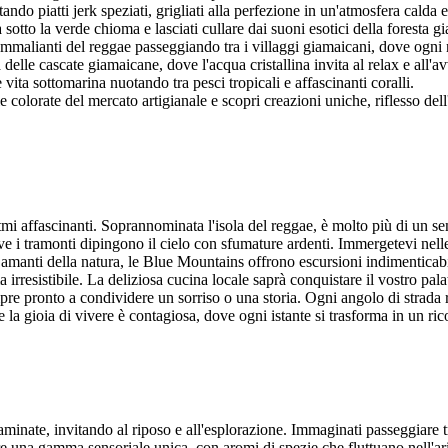
do piatti jerk speziati, grigliati alla perfezione in un'atmosfera calda e
otto la verde chioma e lasciati cullare dai suoni esotici della foresta g
 ammalianti del reggae passeggiando tra i villaggi giamaicani, dove ogni 
delle cascate giamaicane, dove l'acqua cristallina invita al relax e all'a
ita sottomarina nuotando tra pesci tropicali e affascinanti coralli.
e colorate del mercato artigianale e scopri creazioni uniche, riflesso de
itmi affascinanti. Soprannominata l'isola del reggae, è molto più di un se
e i tramonti dipingono il cielo con sfumature ardenti. Immergetevi nell
 amanti della natura, le Blue Mountains offrono escursioni indimenticabi
a irresistibile. La deliziosa cucina locale saprà conquistare il vostro pala
e pronto a condividere un sorriso o una storia. Ogni angolo di strada ri
ove la gioia di vivere è contagiosa, dove ogni istante si trasforma in un
aminate, invitando al riposo e all'esplorazione. Immaginati passeggiare
re una gamma sensoriale unica, con aromi di spezie che fluttuano nell'aria 