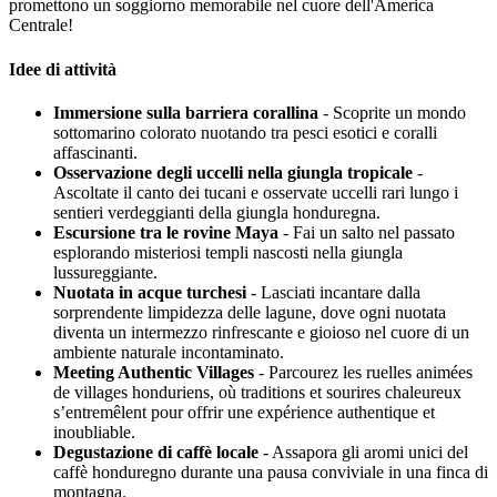
promettono un soggiorno memorabile nel cuore dell'America
Centrale!
Idee di attività
Immersione sulla barriera corallina
- Scoprite un mondo
sottomarino colorato nuotando tra pesci esotici e coralli
affascinanti.
Osservazione degli uccelli nella giungla tropicale
-
Ascoltate il canto dei tucani e osservate uccelli rari lungo i
sentieri verdeggianti della giungla honduregna.
Escursione tra le rovine Maya
- Fai un salto nel passato
esplorando misteriosi templi nascosti nella giungla
lussureggiante.
Nuotata in acque turchesi
- Lasciati incantare dalla
sorprendente limpidezza delle lagune, dove ogni nuotata
diventa un intermezzo rinfrescante e gioioso nel cuore di un
ambiente naturale incontaminato.
Meeting Authentic Villages
- Parcourez les ruelles animées
de villages honduriens, où traditions et sourires chaleureux
s’entremêlent pour offrir une expérience authentique et
inoubliable.
Degustazione di caffè locale
- Assapora gli aromi unici del
caffè honduregno durante una pausa conviviale in una finca di
montagna.