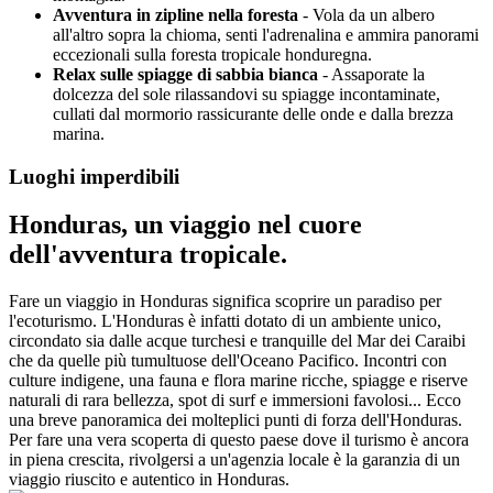
Avventura in zipline nella foresta
- Vola da un albero
all'altro sopra la chioma, senti l'adrenalina e ammira panorami
eccezionali sulla foresta tropicale honduregna.
Relax sulle spiagge di sabbia bianca
- Assaporate la
dolcezza del sole rilassandovi su spiagge incontaminate,
cullati dal mormorio rassicurante delle onde e dalla brezza
marina.
Luoghi imperdibili
Honduras, un viaggio nel cuore
dell'avventura tropicale.
Fare un viaggio in Honduras significa scoprire un paradiso per
l'ecoturismo. L'Honduras è infatti dotato di un ambiente unico,
circondato sia dalle acque turchesi e tranquille del Mar dei Caraibi
che da quelle più tumultuose dell'Oceano Pacifico. Incontri con
culture indigene, una fauna e flora marine ricche, spiagge e riserve
naturali di rara bellezza, spot di surf e immersioni favolosi... Ecco
una breve panoramica dei molteplici punti di forza dell'Honduras.
Per fare una vera scoperta di questo paese dove il turismo è ancora
in piena crescita, rivolgersi a un'agenzia locale è la garanzia di un
viaggio riuscito e autentico in Honduras.