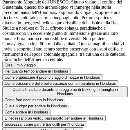
Patrimonio Mondiale dell'UNESCO. Situato vicino al confine del
Guatemala, questo sito archeologico vi immerge nella storia
precolombiana dell'Honduras. Esplorando Copán, scoprirete una
ricchezza culturale e storica ineguagliabile. Per un'esperienza
diversa, immergetevi nelle acque cristalline delle isole della Baia.
Situate a nord-est di Tela, offrono spiagge paradisiache e
costituiscono un eccellente punto di immersione grazie alla loro
fauna e flora marina di incredibile diversità. Non perdete
Comayagua, a circa 60 km dalla capitale. Questa magnifica città vi
invita a scoprire il suo centro storico preservato con i suoi edifici e
monumenti dell'epoca coloniale spagnola, tra cui una delle cattedrali
più antiche dell'America centrale.
Crea il mio viaggio
Per quanto tempo andare in Honduras
Come organizzare il proprio viaggio di nozze in Honduras
Come trascorrere delle belle vacanze con un bambino in Honduras
Quali siti visitare durante un soggiorno di trekking in famiglia in
Honduras
Come fare ecoturismo in Honduras
Quale budget per andare in Honduras
Come andare in Honduras
È necessario un visto / passaporto per andare in Honduras
Sicurezza: come partire tranquilli per l'Honduras