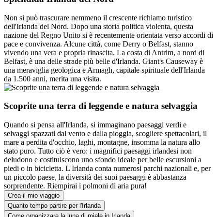
Non si può trascurare nemmeno il crescente richiamo turistico
dell'Irlanda del Nord. Dopo una storia politica violenta, questa
nazione del Regno Unito si è recentemente orientata verso accordi di
pace e convivenza. Alcune città, come Derry o Belfast, stanno
vivendo una vera e propria rinascita. La costa di Antrim, a nord di
Belfast, è una delle strade più belle d'Irlanda. Giant's Causeway è
una meraviglia geologica e Armagh, capitale spirituale dell'Irlanda
da 1.500 anni, merita una visita.
Scoprite una terra di leggende e natura selvaggia
Quando si pensa all'Irlanda, si immaginano paesaggi verdi e
selvaggi spazzati dal vento e dalla pioggia, scogliere spettacolari, il
mare a perdita d'occhio, laghi, montagne, insomma la natura allo
stato puro. Tutto ciò è vero: i magnifici paesaggi irlandesi non
deludono e costituiscono uno sfondo ideale per belle escursioni a
piedi o in bicicletta. L'Irlanda conta numerosi parchi nazionali e, per
un piccolo paese, la diversità dei suoi paesaggi è abbastanza
sorprendente. Riempirai i polmoni di aria pura!
Crea il mio viaggio
Quanto tempo partire per l'Irlanda
Come organizzare la luna di miele in Irlanda