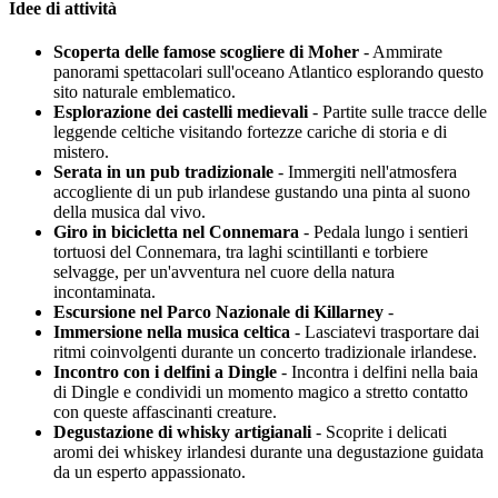
Idee di attività
Scoperta delle famose scogliere di Moher
- Ammirate
panorami spettacolari sull'oceano Atlantico esplorando questo
sito naturale emblematico.
Esplorazione dei castelli medievali
- Partite sulle tracce delle
leggende celtiche visitando fortezze cariche di storia e di
mistero.
Serata in un pub tradizionale
- Immergiti nell'atmosfera
accogliente di un pub irlandese gustando una pinta al suono
della musica dal vivo.
Giro in bicicletta nel Connemara
- Pedala lungo i sentieri
tortuosi del Connemara, tra laghi scintillanti e torbiere
selvagge, per un'avventura nel cuore della natura
incontaminata.
Escursione nel Parco Nazionale di Killarney
-
Immersione nella musica celtica
- Lasciatevi trasportare dai
ritmi coinvolgenti durante un concerto tradizionale irlandese.
Incontro con i delfini a Dingle
- Incontra i delfini nella baia
di Dingle e condividi un momento magico a stretto contatto
con queste affascinanti creature.
Degustazione di whisky artigianali
- Scoprite i delicati
aromi dei whiskey irlandesi durante una degustazione guidata
da un esperto appassionato.