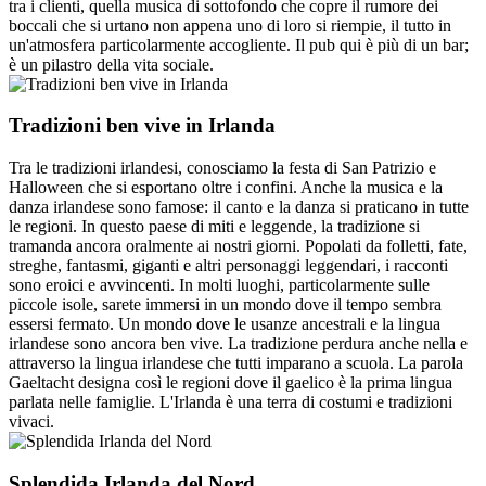
tra i clienti, quella musica di sottofondo che copre il rumore dei
boccali che si urtano non appena uno di loro si riempie, il tutto in
un'atmosfera particolarmente accogliente. Il pub qui è più di un bar;
è un pilastro della vita sociale.
Tradizioni ben vive in Irlanda
Tra le tradizioni irlandesi, conosciamo la festa di San Patrizio e
Halloween che si esportano oltre i confini. Anche la musica e la
danza irlandese sono famose: il canto e la danza si praticano in tutte
le regioni. In questo paese di miti e leggende, la tradizione si
tramanda ancora oralmente ai nostri giorni. Popolati da folletti, fate,
streghe, fantasmi, giganti e altri personaggi leggendari, i racconti
sono eroici e avvincenti. In molti luoghi, particolarmente sulle
piccole isole, sarete immersi in un mondo dove il tempo sembra
essersi fermato. Un mondo dove le usanze ancestrali e la lingua
irlandese sono ancora ben vive. La tradizione perdura anche nella e
attraverso la lingua irlandese che tutti imparano a scuola. La parola
Gaeltacht designa così le regioni dove il gaelico è la prima lingua
parlata nelle famiglie. L'Irlanda è una terra di costumi e tradizioni
vivaci.
Splendida Irlanda del Nord