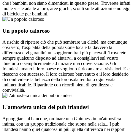
che i bambini non siano dimenticati in questo paese. Troverete infatti
molte visite adatte a loro, aree giochi, sconti sulle attrazioni e noleggi
di biciclette per bambini.
Un popolo caloroso
A rischio di ripetere ciò che può sembrare un cliché, ma comunque
così vero, l'ospitalità della popolazione locale fa davvero la
differenza e vi garantirà un soggiorno tra i più piacevoli. Troverete
sempre qualcuno disposto ad aiutarvi, a consigliarvi sul vostro
itinerario o semplicemente ad iniziare una conversazione. Gli
Irlandesi amano il loro paese e vogliono farlo amare ai visitatori. E ci
riescono con successo. Il loro caloroso benvenuto e il loro desiderio
di condividere la bellezza della loro isola rendono ogni visita
indimenticabile. Ripartirete con ricordi pieni di gentilezza e
convivialità.
L'atmosfera unica dei pub irlandesi
Appoggiarsi al bancone, ordinare una Guinness in un'atmosfera
intima, con un gruppo tradizionale che suona nella sala... I pub
irlandesi hanno quel qualcosa in più: quella differenza nei rapporti