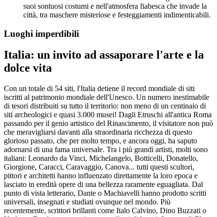
suoi sontuosi costumi e nell'atmosfera fiabesca che invade la
città, tra maschere misteriose e festeggiamenti indimenticabili.
Luoghi imperdibili
Italia: un invito ad assaporare l'arte e la
dolce vita
Con un totale di 54 siti, l'Italia detiene il record mondiale di siti
iscritti al patrimonio mondiale dell'Unesco. Un numero inestimabile
di tesori distribuiti su tutto il territorio: non meno di un centinaio di
siti archeologici e quasi 3.000 musei! Dagli Etruschi all'antica Roma
passando per il genio artistico del Rinascimento, il visitatore non può
che meravigliarsi davanti alla straordinaria ricchezza di questo
glorioso passato, che per molto tempo, e ancora oggi, ha saputo
adornarsi di una fama universale. Tra i più grandi artisti, molti sono
italiani: Leonardo da Vinci, Michelangelo, Botticelli, Donatello,
Giorgione, Caracci, Caravaggio, Canova... tutti questi scultori,
pittori e architetti hanno influenzato direttamente la loro epoca e
lasciato in eredità opere di una bellezza raramente eguagliata. Dal
punto di vista letterario, Dante o Machiavelli hanno prodotto scritti
universali, insegnati e studiati ovunque nel mondo. Più
recentemente, scrittori brillanti come Italo Calvino, Dino Buzzati o