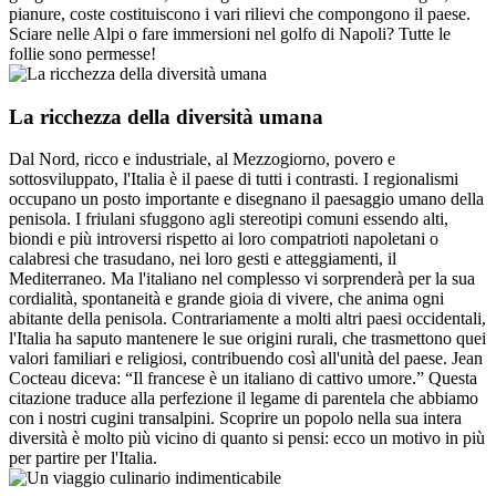
pianure, coste costituiscono i vari rilievi che compongono il paese.
Sciare nelle Alpi o fare immersioni nel golfo di Napoli? Tutte le
follie sono permesse!
La ricchezza della diversità umana
Dal Nord, ricco e industriale, al Mezzogiorno, povero e
sottosviluppato, l'Italia è il paese di tutti i contrasti. I regionalismi
occupano un posto importante e disegnano il paesaggio umano della
penisola. I friulani sfuggono agli stereotipi comuni essendo alti,
biondi e più introversi rispetto ai loro compatrioti napoletani o
calabresi che trasudano, nei loro gesti e atteggiamenti, il
Mediterraneo. Ma l'italiano nel complesso vi sorprenderà per la sua
cordialità, spontaneità e grande gioia di vivere, che anima ogni
abitante della penisola. Contrariamente a molti altri paesi occidentali,
l'Italia ha saputo mantenere le sue origini rurali, che trasmettono quei
valori familiari e religiosi, contribuendo così all'unità del paese. Jean
Cocteau diceva: “Il francese è un italiano di cattivo umore.” Questa
citazione traduce alla perfezione il legame di parentela che abbiamo
con i nostri cugini transalpini. Scoprire un popolo nella sua intera
diversità è molto più vicino di quanto si pensi: ecco un motivo in più
per partire per l'Italia.