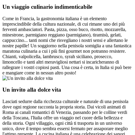
Un viaggio culinario indimenticabile
Come in Francia, la gastronomia italiana è un elemento
imprescindibile della cultura nazionale, di cui rimane uno dei più
ferventi ambasciatori. Pasta, pizza, osso buco, risotto, mozzarella,
minestrone, parmigiano reggiano (parmigiano), tiramisù, gelati,
cappuccino... tanti nomi che risvegliano i nostri sensi e allertano le
nostre papille! Un soggiorno nella penisola somiglia a una fantastica
maratona culinaria a cui i più fini gourmet non potranno resistere.
Chianti, valpolicella, lambrusco, syrah siciliano, prosecco,
limoncello e tanti altri meravigliosi nettari si incaricheranno di
rallegrare i vostri copiosi pasti. Una cosa è certa, in Italia si può bere
e mangiare come in nessun altro posto!
Un invito alla dolce vita
Lasciati sedurre dalla ricchezza culturale e naturale di una penisola
dove ogni regione racconta la propria storia. Dai vicoli animati di
Roma ai canali romantici di Venezia, passando per le colline verdi
della Toscana, l'Italia offre un viaggio nel cuore della bellezza e
della storia. Ogni villaggio, ogni città ti trasporta in un universo
unico, dove il tempo sembra essersi fermato per assaporare meglio
l'attimo presente. La cucina italiana è una celebrazione dei sapori