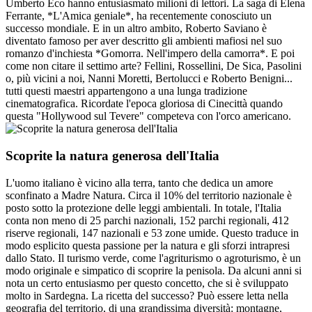
Umberto Eco hanno entusiasmato milioni di lettori. La saga di Elena
Ferrante, *L'Amica geniale*, ha recentemente conosciuto un
successo mondiale. E in un altro ambito, Roberto Saviano è
diventato famoso per aver descritto gli ambienti mafiosi nel suo
romanzo d'inchiesta *Gomorra. Nell'impero della camorra*. E poi
come non citare il settimo arte? Fellini, Rossellini, De Sica, Pasolini
o, più vicini a noi, Nanni Moretti, Bertolucci e Roberto Benigni...
tutti questi maestri appartengono a una lunga tradizione
cinematografica. Ricordate l'epoca gloriosa di Cinecittà quando
questa "Hollywood sul Tevere" competeva con l'orco americano.
Scoprite la natura generosa dell'Italia
L'uomo italiano è vicino alla terra, tanto che dedica un amore
sconfinato a Madre Natura. Circa il 10% del territorio nazionale è
posto sotto la protezione delle leggi ambientali. In totale, l'Italia
conta non meno di 25 parchi nazionali, 152 parchi regionali, 412
riserve regionali, 147 nazionali e 53 zone umide. Questo traduce in
modo esplicito questa passione per la natura e gli sforzi intrapresi
dallo Stato. Il turismo verde, come l'agriturismo o agroturismo, è un
modo originale e simpatico di scoprire la penisola. Da alcuni anni si
nota un certo entusiasmo per questo concetto, che si è sviluppato
molto in Sardegna. La ricetta del successo? Può essere letta nella
geografia del territorio, di una grandissima diversità: montagne,