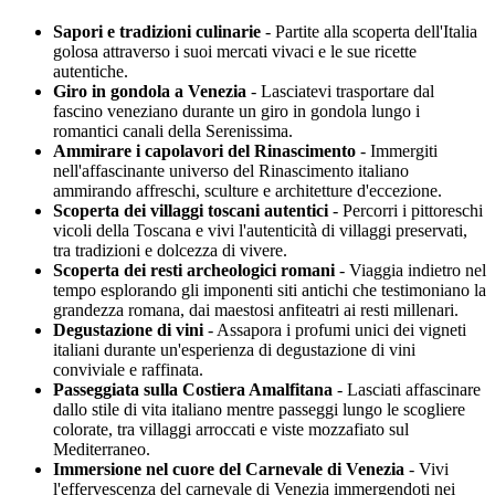
Sapori e tradizioni culinarie
- Partite alla scoperta dell'Italia
golosa attraverso i suoi mercati vivaci e le sue ricette
autentiche.
Giro in gondola a Venezia
- Lasciatevi trasportare dal
fascino veneziano durante un giro in gondola lungo i
romantici canali della Serenissima.
Ammirare i capolavori del Rinascimento
- Immergiti
nell'affascinante universo del Rinascimento italiano
ammirando affreschi, sculture e architetture d'eccezione.
Scoperta dei villaggi toscani autentici
- Percorri i pittoreschi
vicoli della Toscana e vivi l'autenticità di villaggi preservati,
tra tradizioni e dolcezza di vivere.
Scoperta dei resti archeologici romani
- Viaggia indietro nel
tempo esplorando gli imponenti siti antichi che testimoniano la
grandezza romana, dai maestosi anfiteatri ai resti millenari.
Degustazione di vini
- Assapora i profumi unici dei vigneti
italiani durante un'esperienza di degustazione di vini
conviviale e raffinata.
Passeggiata sulla Costiera Amalfitana
- Lasciati affascinare
dallo stile di vita italiano mentre passeggi lungo le scogliere
colorate, tra villaggi arroccati e viste mozzafiato sul
Mediterraneo.
Immersione nel cuore del Carnevale di Venezia
- Vivi
l'effervescenza del carnevale di Venezia immergendoti nei