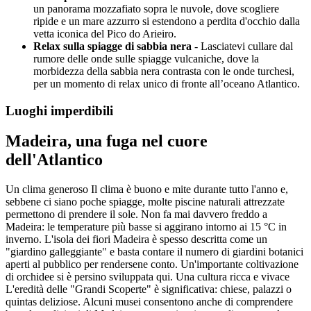
un panorama mozzafiato sopra le nuvole, dove scogliere
ripide e un mare azzurro si estendono a perdita d'occhio dalla
vetta iconica del Pico do Arieiro.
Relax sulla spiagge di sabbia nera
- Lasciatevi cullare dal
rumore delle onde sulle spiagge vulcaniche, dove la
morbidezza della sabbia nera contrasta con le onde turchesi,
per un momento di relax unico di fronte all’oceano Atlantico.
Luoghi imperdibili
Madeira, una fuga nel cuore
dell'Atlantico
Un clima generoso Il clima è buono e mite durante tutto l'anno e,
sebbene ci siano poche spiagge, molte piscine naturali attrezzate
permettono di prendere il sole. Non fa mai davvero freddo a
Madeira: le temperature più basse si aggirano intorno ai 15 °C in
inverno. L'isola dei fiori Madeira è spesso descritta come un
"giardino galleggiante" e basta contare il numero di giardini botanici
aperti al pubblico per rendersene conto. Un'importante coltivazione
di orchidee si è persino sviluppata qui. Una cultura ricca e vivace
L'eredità delle "Grandi Scoperte" è significativa: chiese, palazzi o
quintas deliziose. Alcuni musei consentono anche di comprendere