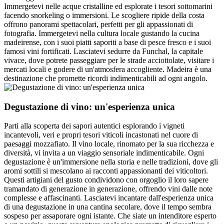
Immergetevi nelle acque cristalline ed esplorate i tesori sottomarini
facendo snorkeling o immersioni. Le scogliere ripide della costa
offrono panorami spettacolari, perfetti per gli appassionati di
fotografia. Immergetevi nella cultura locale gustando la cucina
madeirense, con i suoi piatti saporiti a base di pesce fresco e i suoi
famosi vini fortificati. Lasciatevi sedurre da Funchal, la capitale
vivace, dove potrete passeggiare per le strade acciottolate, visitare i
mercati locali e godere di un'atmosfera accogliente. Madeira è una
destinazione che promette ricordi indimenticabili ad ogni angolo.
Degustazione di vino: un'esperienza unica
Parti alla scoperta dei sapori autentici esplorando i vigneti
incantevoli, veri e propri tesori viticoli incastonati nel cuore di
paesaggi mozzafiato. Il vino locale, rinomato per la sua ricchezza e
diversità, vi invita a un viaggio sensoriale indimenticabile. Ogni
degustazione è un'immersione nella storia e nelle tradizioni, dove gli
aromi sottili si mescolano ai racconti appassionanti dei viticoltori.
Questi artigiani del gusto condividono con orgoglio il loro sapere
tramandato di generazione in generazione, offrendo vini dalle note
complesse e affascinanti. Lasciatevi incantare dall'esperienza unica
di una degustazione in una cantina secolare, dove il tempo sembra
sospeso per assaporare ogni istante. Che siate un intenditore esperto