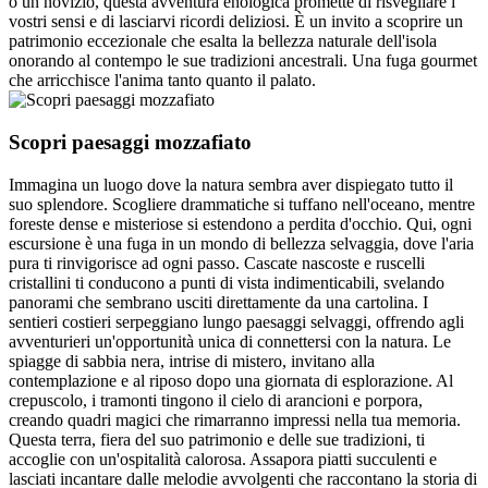
o un novizio, questa avventura enologica promette di risvegliare i
vostri sensi e di lasciarvi ricordi deliziosi. È un invito a scoprire un
patrimonio eccezionale che esalta la bellezza naturale dell'isola
onorando al contempo le sue tradizioni ancestrali. Una fuga gourmet
che arricchisce l'anima tanto quanto il palato.
Scopri paesaggi mozzafiato
Immagina un luogo dove la natura sembra aver dispiegato tutto il
suo splendore. Scogliere drammatiche si tuffano nell'oceano, mentre
foreste dense e misteriose si estendono a perdita d'occhio. Qui, ogni
escursione è una fuga in un mondo di bellezza selvaggia, dove l'aria
pura ti rinvigorisce ad ogni passo. Cascate nascoste e ruscelli
cristallini ti conducono a punti di vista indimenticabili, svelando
panorami che sembrano usciti direttamente da una cartolina. I
sentieri costieri serpeggiano lungo paesaggi selvaggi, offrendo agli
avventurieri un'opportunità unica di connettersi con la natura. Le
spiagge di sabbia nera, intrise di mistero, invitano alla
contemplazione e al riposo dopo una giornata di esplorazione. Al
crepuscolo, i tramonti tingono il cielo di arancioni e porpora,
creando quadri magici che rimarranno impressi nella tua memoria.
Questa terra, fiera del suo patrimonio e delle sue tradizioni, ti
accoglie con un'ospitalità calorosa. Assapora piatti succulenti e
lasciati incantare dalle melodie avvolgenti che raccontano la storia di