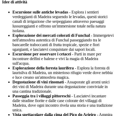
Idee di attività
Escursione sulle antiche levadas
- Esplora i sentieri
verdeggianti di Madeira seguendo le levadas, questi storici
canali di irrigazione che serpeggiano attraverso paesaggi
lussureggianti e offrono un'immersione totale nella natura
isolana.
Esplorazione dei mercati colorati di Funchal
- Immergetevi
nell'atmosfera autentica di Funchal passeggiando tra le
bancarelle traboccanti di frutta tropicale, spezie e fiori
sgargianti, e lasciatevi conquistare dai sapori locali.
Escursione per osservare i cetacei
- Parti in mare per
incontrare delfini e balene e vivi la magia di Madeira
sull'acqua.
Esplorazione della foresta laurifera
- Esplora la foresta di
laurisilva di Madeira, un misterioso rifugio verde dove nebbia
e luce creano un'atmosfera magica.
Degustazione di vini rinomati
- Assaporate gli aromi unici
dei vini di Madeira durante una degustazione conviviale in
una cantina tradizionale.
Passeggia tra i villaggi pittoreschi
- Lasciatevi incantare
dalle stradine fiorite e dalle case colorate dei villaggi di
Madeira, dove ogni incontro rivela una storia e una tradizione
unica.
Vista spettacolare dalla cima del Pico do Arieiro
- Ammira