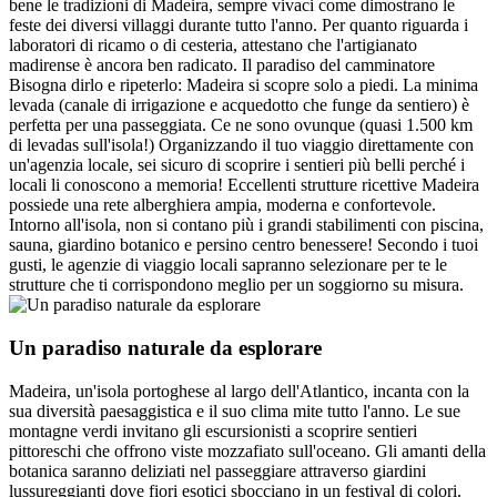
bene le tradizioni di Madeira, sempre vivaci come dimostrano le
feste dei diversi villaggi durante tutto l'anno. Per quanto riguarda i
laboratori di ricamo o di cesteria, attestano che l'artigianato
madirense è ancora ben radicato. Il paradiso del camminatore
Bisogna dirlo e ripeterlo: Madeira si scopre solo a piedi. La minima
levada (canale di irrigazione e acquedotto che funge da sentiero) è
perfetta per una passeggiata. Ce ne sono ovunque (quasi 1.500 km
di levadas sull'isola!) Organizzando il tuo viaggio direttamente con
un'agenzia locale, sei sicuro di scoprire i sentieri più belli perché i
locali li conoscono a memoria! Eccellenti strutture ricettive Madeira
possiede una rete alberghiera ampia, moderna e confortevole.
Intorno all'isola, non si contano più i grandi stabilimenti con piscina,
sauna, giardino botanico e persino centro benessere! Secondo i tuoi
gusti, le agenzie di viaggio locali sapranno selezionare per te le
strutture che ti corrispondono meglio per un soggiorno su misura.
Un paradiso naturale da esplorare
Madeira, un'isola portoghese al largo dell'Atlantico, incanta con la
sua diversità paesaggistica e il suo clima mite tutto l'anno. Le sue
montagne verdi invitano gli escursionisti a scoprire sentieri
pittoreschi che offrono viste mozzafiato sull'oceano. Gli amanti della
botanica saranno deliziati nel passeggiare attraverso giardini
lussureggianti dove fiori esotici sbocciano in un festival di colori.