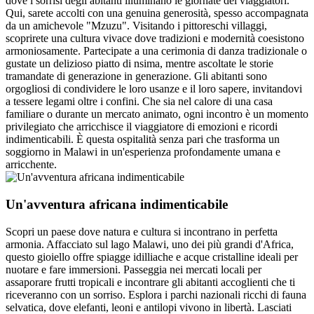
dove i sorrisi degli abitanti illuminano le giornate dei viaggiatori.
Qui, sarete accolti con una genuina generosità, spesso accompagnata
da un amichevole "Mzuzu". Visitando i pittoreschi villaggi,
scoprirete una cultura vivace dove tradizioni e modernità coesistono
armoniosamente. Partecipate a una cerimonia di danza tradizionale o
gustate un delizioso piatto di nsima, mentre ascoltate le storie
tramandate di generazione in generazione. Gli abitanti sono
orgogliosi di condividere le loro usanze e il loro sapere, invitandovi
a tessere legami oltre i confini. Che sia nel calore di una casa
familiare o durante un mercato animato, ogni incontro è un momento
privilegiato che arricchisce il viaggiatore di emozioni e ricordi
indimenticabili. È questa ospitalità senza pari che trasforma un
soggiorno in Malawi in un'esperienza profondamente umana e
arricchente.
Un'avventura africana indimenticabile
Scopri un paese dove natura e cultura si incontrano in perfetta
armonia. Affacciato sul lago Malawi, uno dei più grandi d'Africa,
questo gioiello offre spiagge idilliache e acque cristalline ideali per
nuotare e fare immersioni. Passeggia nei mercati locali per
assaporare frutti tropicali e incontrare gli abitanti accoglienti che ti
riceveranno con un sorriso. Esplora i parchi nazionali ricchi di fauna
selvatica, dove elefanti, leoni e antilopi vivono in libertà. Lasciati