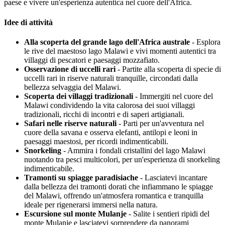
paese e vivere un'esperienza autentica nel cuore dell'Africa.
Idee di attività
Alla scoperta del grande lago dell'Africa australe
- Esplora
le rive del maestoso lago Malawi e vivi momenti autentici tra
villaggi di pescatori e paesaggi mozzafiato.
Osservazione di uccelli rari
- Partite alla scoperta di specie di
uccelli rari in riserve naturali tranquille, circondati dalla
bellezza selvaggia del Malawi.
Scoperta dei villaggi tradizionali
- Immergiti nel cuore del
Malawi condividendo la vita calorosa dei suoi villaggi
tradizionali, ricchi di incontri e di saperi artigianali.
Safari nelle riserve naturali
- Parti per un'avventura nel
cuore della savana e osserva elefanti, antilopi e leoni in
paesaggi maestosi, per ricordi indimenticabili.
Snorkeling
- Ammira i fondali cristallini del lago Malawi
nuotando tra pesci multicolori, per un'esperienza di snorkeling
indimenticabile.
Tramonti su spiagge paradisiache
- Lasciatevi incantare
dalla bellezza dei tramonti dorati che infiammano le spiagge
del Malawi, offrendo un'atmosfera romantica e tranquilla
ideale per rigenerarsi immersi nella natura.
Escursione sul monte Mulanje
- Salite i sentieri ripidi del
monte Mulanje e lasciatevi sorprendere da panorami