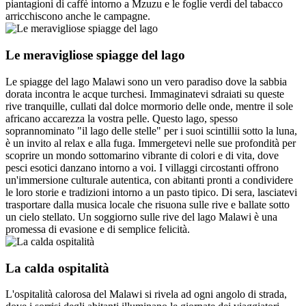
piantagioni di caffè intorno a Mzuzu e le foglie verdi del tabacco
arricchiscono anche le campagne.
Le meravigliose spiagge del lago
Le spiagge del lago Malawi sono un vero paradiso dove la sabbia
dorata incontra le acque turchesi. Immaginatevi sdraiati su queste
rive tranquille, cullati dal dolce mormorio delle onde, mentre il sole
africano accarezza la vostra pelle. Questo lago, spesso
soprannominato "il lago delle stelle" per i suoi scintillii sotto la luna,
è un invito al relax e alla fuga. Immergetevi nelle sue profondità per
scoprire un mondo sottomarino vibrante di colori e di vita, dove
pesci esotici danzano intorno a voi. I villaggi circostanti offrono
un'immersione culturale autentica, con abitanti pronti a condividere
le loro storie e tradizioni intorno a un pasto tipico. Di sera, lasciatevi
trasportare dalla musica locale che risuona sulle rive e ballate sotto
un cielo stellato. Un soggiorno sulle rive del lago Malawi è una
promessa di evasione e di semplice felicità.
La calda ospitalità
L'ospitalità calorosa del Malawi si rivela ad ogni angolo di strada,