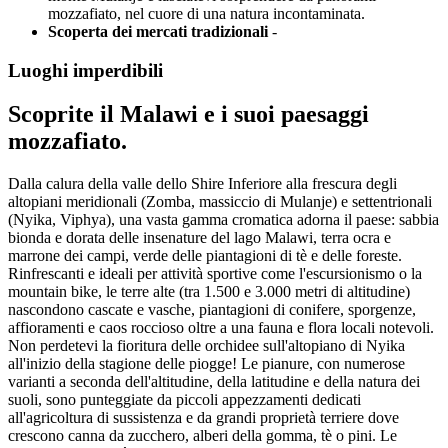
mozzafiato, nel cuore di una natura incontaminata.
Scoperta dei mercati tradizionali
-
Luoghi imperdibili
Scoprite il Malawi e i suoi paesaggi
mozzafiato.
Dalla calura della valle dello Shire Inferiore alla frescura degli
altopiani meridionali (Zomba, massiccio di Mulanje) e settentrionali
(Nyika, Viphya), una vasta gamma cromatica adorna il paese: sabbia
bionda e dorata delle insenature del lago Malawi, terra ocra e
marrone dei campi, verde delle piantagioni di tè e delle foreste.
Rinfrescanti e ideali per attività sportive come l'escursionismo o la
mountain bike, le terre alte (tra 1.500 e 3.000 metri di altitudine)
nascondono cascate e vasche, piantagioni di conifere, sporgenze,
affioramenti e caos roccioso oltre a una fauna e flora locali notevoli.
Non perdetevi la fioritura delle orchidee sull'altopiano di Nyika
all'inizio della stagione delle piogge! Le pianure, con numerose
varianti a seconda dell'altitudine, della latitudine e della natura dei
suoli, sono punteggiate da piccoli appezzamenti dedicati
all'agricoltura di sussistenza e da grandi proprietà terriere dove
crescono canna da zucchero, alberi della gomma, tè o pini. Le