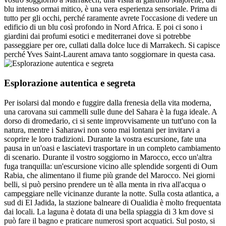
blu intenso ormai mitico, è una vera esperienza sensoriale. Prima di
tutto per gli occhi, perché raramente avrete l'occasione di vedere un
edificio di un blu così profondo in Nord Africa. E poi ci sono i
giardini dai profumi esotici e mediterranei dove si potrebbe
passeggiare per ore, cullati dalla dolce luce di Marrakech. Si capisce
perché Yves Saint-Laurent amava tanto soggiornare in questa casa.
Esplorazione autentica e segreta
Per isolarsi dal mondo e fuggire dalla frenesia della vita moderna,
una carovana sui cammelli sulle dune del Sahara è la fuga ideale. A
dorso di dromedario, ci si sente improvvisamente un tutt'uno con la
natura, mentre i Saharawi non sono mai lontani per invitarvi a
scoprire le loro tradizioni. Durante la vostra escursione, fate una
pausa in un'oasi e lasciatevi trasportare in un completo cambiamento
di scenario. Durante il vostro soggiorno in Marocco, ecco un'altra
fuga tranquilla: un'escursione vicino alle splendide sorgenti di Oum
Rabia, che alimentano il fiume più grande del Marocco. Nei giorni
belli, si può persino prendere un tè alla menta in riva all'acqua o
campeggiare nelle vicinanze durante la notte. Sulla costa atlantica, a
sud di El Jadida, la stazione balneare di Oualidia è molto frequentata
dai locali. La laguna è dotata di una bella spiaggia di 3 km dove si
può fare il bagno e praticare numerosi sport acquatici. Sul posto, si