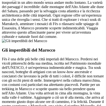
trasportati in un altro mondo senza andare molto lontano. La varietà
dei paesaggi è incredibile: dalle montagne dell'Alto Atlante alle dune
del Sahara, passando per la selvaggia costa atlantica e la ricchezza
architettonica delle città imperiali. Ogni regione offre un'esperienza
unica che risveglia i sensi. Che si tratti di esplorare i vivaci souk di
Marrakech, ammirare i mosaici di Fès o rilassarsi sulle spiagge di
Essaouira, il Marocco promette scoperte indimenticabili. Viaggia
attraverso questo affascinante paese per vivere un'avventura
culturale e naturale fuori dal comune.
Gli imperdibili del Marocco
Fès è una delle più belle città imperiali del Marocco. Perdersi nei
vicoli pittoreschi della sua medina, iscritta nel Patrimonio mondiale
dell'UNESCO, è un'esperienza indimenticabile e magica. Tra souk
nascosti, botteghe di artigiani con un know-how ancestrale e
conciatori che lavorano la pelle di tutti i colori, è difficile non tornare
con gli occhi pieni di stelle. Immergetevi nella cultura marocchina,
con costumi così particolari ma altrettanto piacevoli. Partite per un
trekking in Marocco e scoprite quanto sia bello prendere quota
nell'Alto Atlante. Una volta arrivati in cima alla montagna, la vista
sulla valle è sublime. Aggiungete a ciò un tè alla menta, che arriva al
momento giusto dopo alcune ore di cammino, è la felicità. Durante il
vostro soggiorno a Marrakech, una visita al giardino Majorelle, dal