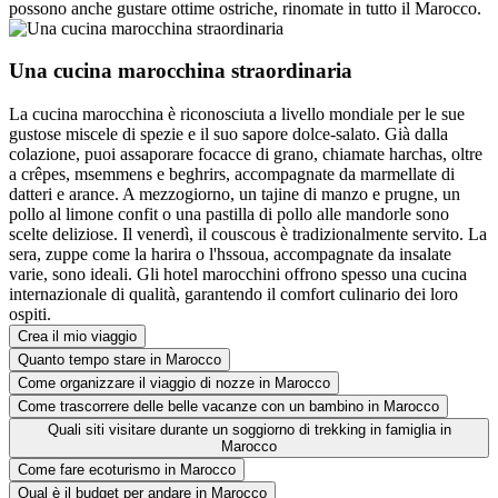
possono anche gustare ottime ostriche, rinomate in tutto il Marocco.
Una cucina marocchina straordinaria
La cucina marocchina è riconosciuta a livello mondiale per le sue
gustose miscele di spezie e il suo sapore dolce-salato. Già dalla
colazione, puoi assaporare focacce di grano, chiamate harchas, oltre
a crêpes, msemmens e beghrirs, accompagnate da marmellate di
datteri e arance. A mezzogiorno, un tajine di manzo e prugne, un
pollo al limone confit o una pastilla di pollo alle mandorle sono
scelte deliziose. Il venerdì, il couscous è tradizionalmente servito. La
sera, zuppe come la harira o l'hssoua, accompagnate da insalate
varie, sono ideali. Gli hotel marocchini offrono spesso una cucina
internazionale di qualità, garantendo il comfort culinario dei loro
ospiti.
Crea il mio viaggio
Quanto tempo stare in Marocco
Come organizzare il viaggio di nozze in Marocco
Come trascorrere delle belle vacanze con un bambino in Marocco
Quali siti visitare durante un soggiorno di trekking in famiglia in
Marocco
Come fare ecoturismo in Marocco
Qual è il budget per andare in Marocco