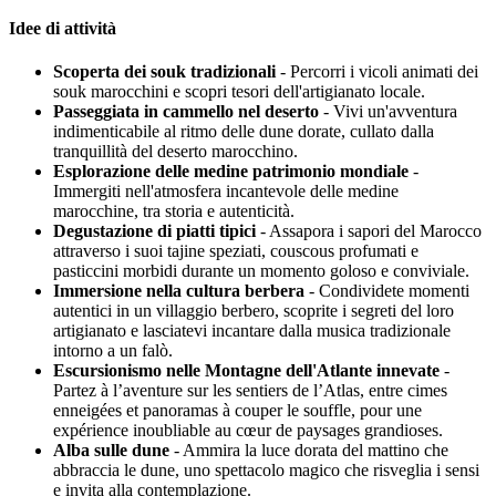
Idee di attività
Scoperta dei souk tradizionali
- Percorri i vicoli animati dei
souk marocchini e scopri tesori dell'artigianato locale.
Passeggiata in cammello nel deserto
- Vivi un'avventura
indimenticabile al ritmo delle dune dorate, cullato dalla
tranquillità del deserto marocchino.
Esplorazione delle medine patrimonio mondiale
-
Immergiti nell'atmosfera incantevole delle medine
marocchine, tra storia e autenticità.
Degustazione di piatti tipici
- Assapora i sapori del Marocco
attraverso i suoi tajine speziati, couscous profumati e
pasticcini morbidi durante un momento goloso e conviviale.
Immersione nella cultura berbera
- Condividete momenti
autentici in un villaggio berbero, scoprite i segreti del loro
artigianato e lasciatevi incantare dalla musica tradizionale
intorno a un falò.
Escursionismo nelle Montagne dell'Atlante innevate
-
Partez à l’aventure sur les sentiers de l’Atlas, entre cimes
enneigées et panoramas à couper le souffle, pour une
expérience inoubliable au cœur de paysages grandioses.
Alba sulle dune
- Ammira la luce dorata del mattino che
abbraccia le dune, uno spettacolo magico che risveglia i sensi
e invita alla contemplazione.