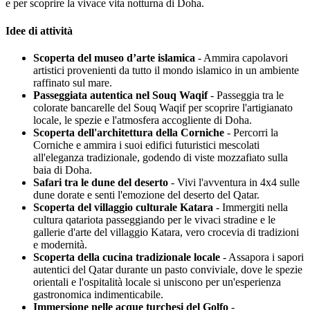
e per scoprire la vivace vita notturna di Doha.
Idee di attività
Scoperta del museo d’arte islamica
- Ammira capolavori
artistici provenienti da tutto il mondo islamico in un ambiente
raffinato sul mare.
Passeggiata autentica nel Souq Waqif
- Passeggia tra le
colorate bancarelle del Souq Waqif per scoprire l'artigianato
locale, le spezie e l'atmosfera accogliente di Doha.
Scoperta dell'architettura della Corniche
- Percorri la
Corniche e ammira i suoi edifici futuristici mescolati
all'eleganza tradizionale, godendo di viste mozzafiato sulla
baia di Doha.
Safari tra le dune del deserto
- Vivi l'avventura in 4x4 sulle
dune dorate e senti l'emozione del deserto del Qatar.
Scoperta del villaggio culturale Katara
- Immergiti nella
cultura qatariota passeggiando per le vivaci stradine e le
gallerie d'arte del villaggio Katara, vero crocevia di tradizioni
e modernità.
Scoperta della cucina tradizionale locale
- Assapora i sapori
autentici del Qatar durante un pasto conviviale, dove le spezie
orientali e l'ospitalità locale si uniscono per un'esperienza
gastronomica indimenticabile.
Immersione nelle acque turchesi del Golfo
-