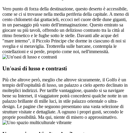
Vero punto di forza della destinazione, questo deserto è accessibile,
come se ci si trovasse nella media periferia della capitale. A meno di
cento chilometri dai grattacieli, eccoci nel cuore delle dune giganti,
in un paesaggio più vasto dell'immaginazione. Questo emirato sa
giocare su più tavoli, offrendo un delizioso contrasto tra la città al
ritmo frenetico e le fughe sotto le stelle. Davanti alle acque del
"mare interno", il Piccolo Principe che dorme in ciascuno di noi si
sveglia e si meraviglia. Trotterella sulle barcane, contempla le
costellazioni e si perde, proprio come noi, nell'immensità.
Un'oasi di lusso e contrasti
Più che altrove però, meglio che altrove sicuramente, il Golfo è un
tempio dell'ospitalità di lusso, un palazzo a cielo aperto declinato in
molteplici indirizzi. Per tariffe vantaggiose, quando si sa navigare
bene su Internet, il viaggiatore potrà concedersi qualche notte in un
palazzo brillante di mille luci, in stile palazzo orientale o ultra-
design. Le pagine che seguono presentano una vasta selezione di
strutture visitate e dettagliate. A ognuno i propri gusti, secondo le
proprie possibilità. Ma qui, niente di misero o approssimativo.