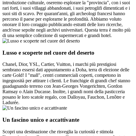
introduzione culturale, oseremo esplorare la "provincia", con i suoi
rari forti, i suoi villaggi abbandonati, i suoi petroglifi dimenticati e i
suoi siti di scavo. Per quarant'anni, gli archeologi francesi hanno
percorso il paese per esplorarne le profondità. Abbiamo voluto
onorare il loro coraggio pubblicando estratti delle loro ricerche,
anch'esse sepolte negli archivi universitari. Questa terra è molto più
di una semplice collezione di supermercati e grandi hotel.
Lusso e scoperte nel cuore del deserto
Chanel, Dior, YSL, Cartier, Vuitton, i marchi più prestigiosi
sembrano essersi dati appuntamento a Doha, terra di elezione delle
carte Gold! I "mall", centri commerciali coperti, competono in
ingegnosità per attirare i clienti. Le franchigie di grandi chef stanno
guadagnando terreno con Jean-Georges Vongerichten, Gordon
Ramsay o Alain Ducasse. Inoltre, i grandi nomi della pasticceria
posano le loro scatole regalo, con Dalloyau, Fauchon, Lenôtre e
Ladurée.
Un fascino unico e accattivante
Scopri una destinazione che risveglia la curiosità e stimola