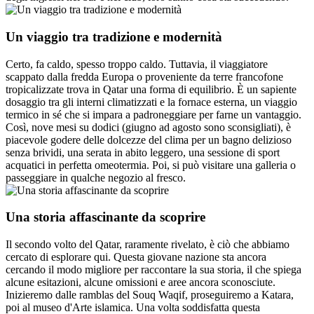
Un viaggio tra tradizione e modernità
Certo, fa caldo, spesso troppo caldo. Tuttavia, il viaggiatore
scappato dalla fredda Europa o proveniente da terre francofone
tropicalizzate trova in Qatar una forma di equilibrio. È un sapiente
dosaggio tra gli interni climatizzati e la fornace esterna, un viaggio
termico in sé che si impara a padroneggiare per farne un vantaggio.
Così, nove mesi su dodici (giugno ad agosto sono sconsigliati), è
piacevole godere delle dolcezze del clima per un bagno delizioso
senza brividi, una serata in abito leggero, una sessione di sport
acquatici in perfetta omeotermia. Poi, si può visitare una galleria o
passeggiare in qualche negozio al fresco.
Una storia affascinante da scoprire
Il secondo volto del Qatar, raramente rivelato, è ciò che abbiamo
cercato di esplorare qui. Questa giovane nazione sta ancora
cercando il modo migliore per raccontare la sua storia, il che spiega
alcune esitazioni, alcune omissioni e aree ancora sconosciute.
Inizieremo dalle ramblas del Souq Waqif, proseguiremo a Katara,
poi al museo d'Arte islamica. Una volta soddisfatta questa