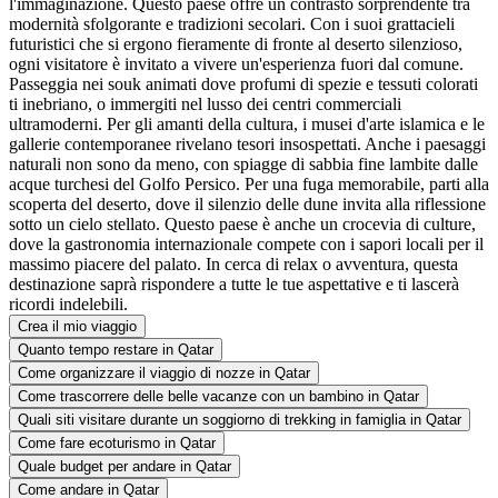
l'immaginazione. Questo paese offre un contrasto sorprendente tra
modernità sfolgorante e tradizioni secolari. Con i suoi grattacieli
futuristici che si ergono fieramente di fronte al deserto silenzioso,
ogni visitatore è invitato a vivere un'esperienza fuori dal comune.
Passeggia nei souk animati dove profumi di spezie e tessuti colorati
ti inebriano, o immergiti nel lusso dei centri commerciali
ultramoderni. Per gli amanti della cultura, i musei d'arte islamica e le
gallerie contemporanee rivelano tesori insospettati. Anche i paesaggi
naturali non sono da meno, con spiagge di sabbia fine lambite dalle
acque turchesi del Golfo Persico. Per una fuga memorabile, parti alla
scoperta del deserto, dove il silenzio delle dune invita alla riflessione
sotto un cielo stellato. Questo paese è anche un crocevia di culture,
dove la gastronomia internazionale compete con i sapori locali per il
massimo piacere del palato. In cerca di relax o avventura, questa
destinazione saprà rispondere a tutte le tue aspettative e ti lascerà
ricordi indelebili.
Crea il mio viaggio
Quanto tempo restare in Qatar
Come organizzare il viaggio di nozze in Qatar
Come trascorrere delle belle vacanze con un bambino in Qatar
Quali siti visitare durante un soggiorno di trekking in famiglia in Qatar
Come fare ecoturismo in Qatar
Quale budget per andare in Qatar
Come andare in Qatar