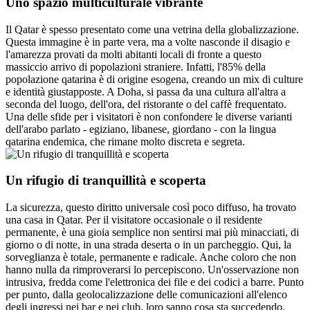
Uno spazio multiculturale vibrante
Il Qatar è spesso presentato come una vetrina della globalizzazione.
Questa immagine è in parte vera, ma a volte nasconde il disagio e
l'amarezza provati da molti abitanti locali di fronte a questo
massiccio arrivo di popolazioni straniere. Infatti, l'85% della
popolazione qatarina è di origine esogena, creando un mix di culture
e identità giustapposte. A Doha, si passa da una cultura all'altra a
seconda del luogo, dell'ora, del ristorante o del caffè frequentato.
Una delle sfide per i visitatori è non confondere le diverse varianti
dell'arabo parlato - egiziano, libanese, giordano - con la lingua
qatarina endemica, che rimane molto discreta e segreta.
Un rifugio di tranquillità e scoperta
La sicurezza, questo diritto universale così poco diffuso, ha trovato
una casa in Qatar. Per il visitatore occasionale o il residente
permanente, è una gioia semplice non sentirsi mai più minacciati, di
giorno o di notte, in una strada deserta o in un parcheggio. Qui, la
sorveglianza è totale, permanente e radicale. Anche coloro che non
hanno nulla da rimproverarsi lo percepiscono. Un'osservazione non
intrusiva, fredda come l'elettronica dei file e dei codici a barre. Punto
per punto, dalla geolocalizzazione delle comunicazioni all'elenco
degli ingressi nei bar e nei club, loro sanno cosa sta succedendo.