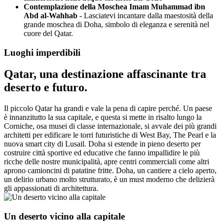
Contemplazione della Moschea Imam Muhammad ibn
Abd al-Wahhab
- Lasciatevi incantare dalla maestosità della
grande moschea di Doha, simbolo di eleganza e serenità nel
cuore del Qatar.
Luoghi imperdibili
Qatar, una destinazione affascinante tra
deserto e futuro.
Il piccolo Qatar ha grandi e vale la pena di capire perché. Un paese
è innanzitutto la sua capitale, e questa si mette in risalto lungo la
Corniche, osa musei di classe internazionale, si avvale dei più grandi
architetti per edificare le torri futuristiche di West Bay, The Pearl e la
nuova smart city di Lusail. Doha si estende in pieno deserto per
costruire città sportive ed educative che fanno impallidire le più
ricche delle nostre municipalità, apre centri commerciali come altri
aprono camioncini di patatine fritte. Doha, un cantiere a cielo aperto,
un delirio urbano molto strutturato, è un must moderno che delizierà
gli appassionati di architettura.
Un deserto vicino alla capitale