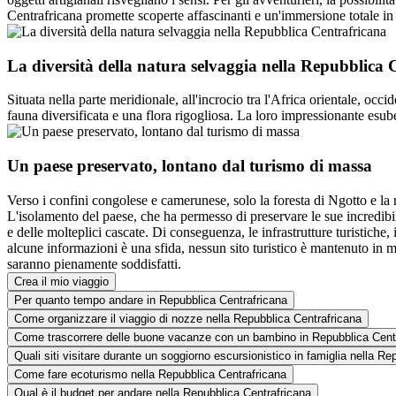
Centrafricana promette scoperte affascinanti e un'immersione totale i
La diversità della natura selvaggia nella Repubblica 
Situata nella parte meridionale, all'incrocio tra l'Africa orientale, occ
fauna diversificata e una flora rigogliosa. La loro impressionante esubera
Un paese preservato, lontano dal turismo di massa
Verso i confini congolese e camerunese, solo la foresta di Ngotto e la
L'isolamento del paese, che ha permesso di preservare le sue incredibili
e delle molteplici cascate. Di conseguenza, le infrastrutture turistiche,
alcune informazioni è una sfida, nessun sito turistico è mantenuto in m
saranno pienamente soddisfatti.
Crea il mio viaggio
Per quanto tempo andare in Repubblica Centrafricana
Come organizzare il viaggio di nozze nella Repubblica Centrafricana
Come trascorrere delle buone vacanze con un bambino in Repubblica Cent
Quali siti visitare durante un soggiorno escursionistico in famiglia nella R
Come fare ecoturismo nella Repubblica Centrafricana
Qual è il budget per andare nella Repubblica Centrafricana