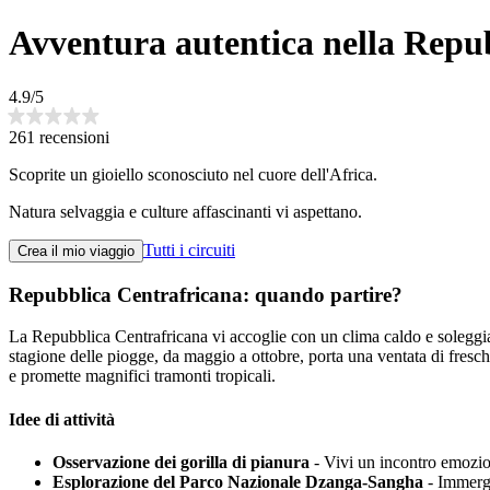
Avventura autentica nella Repu
4.9/5
261 recensioni
Scoprite un gioiello sconosciuto nel cuore dell'Africa.
Natura selvaggia e culture affascinanti vi aspettano.
Tutti i circuiti
Crea il mio viaggio
Repubblica Centrafricana: quando partire?
La Repubblica Centrafricana vi accoglie con un clima caldo e soleggiato
stagione delle piogge, da maggio a ottobre, porta una ventata di fresche
e promette magnifici tramonti tropicali.
Idee di attività
Osservazione dei gorilla di pianura
- Vivi un incontro emozion
Esplorazione del Parco Nazionale Dzanga-Sangha
- Immergi