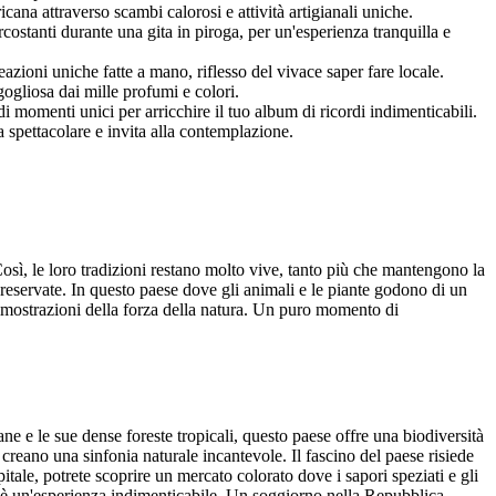
icana attraverso scambi calorosi e attività artigianali uniche.
costanti durante una gita in piroga, per un'esperienza tranquilla e
eazioni uniche fatte a mano, riflesso del vivace saper fare locale.
igogliosa dai mille profumi e colori.
 di momenti unici per arricchire il tuo album di ricordi indimenticabili.
 spettacolare e invita alla contemplazione.
osì, le loro tradizioni restano molto vive, tanto più che mantengono la
preservate. In questo paese dove gli animali e le piante godono di un
 dimostrazioni della forza della natura. Un puro momento di
ane e le sue dense foreste tropicali, questo paese offre una biodiversità
creano una sinfonia naturale incantevole. Il fascino del paese risiede
itale, potrete scoprire un mercato colorato dove i sapori speziati e gli
urale è un'esperienza indimenticabile. Un soggiorno nella Repubblica