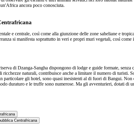
n un'Africa ancora poco conosciuta.
Centrafricana
identale e centrale, così come alla giunzione delle zone saheliane e tropic
nza si manifesta soprattutto in veri e propri muri vegetali, così come in m
 riserva di Dzanga-Sangha dispongono di lodge e guide formate, senza con
 ricchezze naturali, contribuisce anche a limitare il numero di turisti. 
 in particolare gli hotel, sono quasi inesistenti al di fuori di Bangui. No
odo duraturo e le truffe sono numerose. Ma gli avventurieri, dotati di u
rafricana
epubblica Centrafricana