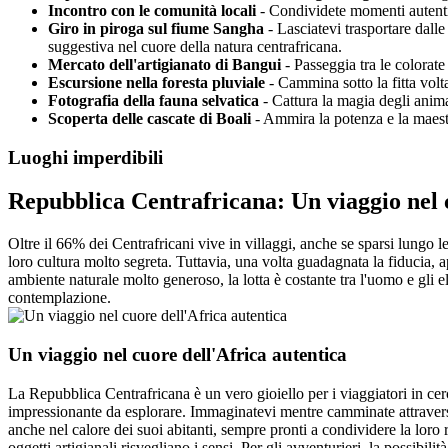
Incontro con le comunità locali
- Condividete momenti autentici 
Giro in piroga sul fiume Sangha
- Lasciatevi trasportare dalle
suggestiva nel cuore della natura centrafricana.
Mercato dell'artigianato di Bangui
- Passeggia tra le colorate
Escursione nella foresta pluviale
- Cammina sotto la fitta volta
Fotografia della fauna selvatica
- Cattura la magia degli animal
Scoperta delle cascate di Boali
- Ammira la potenza e la maesto
Luoghi imperdibili
Repubblica Centrafricana: Un viaggio nel c
Oltre il 66% dei Centrafricani vive in villaggi, anche se sparsi lungo
loro cultura molto segreta. Tuttavia, una volta guadagnata la fiducia, 
ambiente naturale molto generoso, la lotta è costante tra l'uomo e gli 
contemplazione.
Un viaggio nel cuore dell'Africa autentica
La Repubblica Centrafricana è un vero gioiello per i viaggiatori in cerca
impressionante da esplorare. Immaginatevi mentre camminate attraverso l
anche nel calore dei suoi abitanti, sempre pronti a condividere la loro r
oggetti artigianali risvegliano i sensi. Per gli avventurieri, la possibil