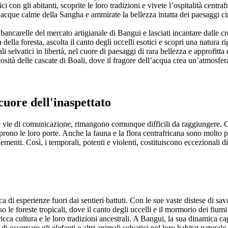
con gli abitanti, scoprite le loro tradizioni e vivete l’ospitalità centrafr
 acque calme della Sangha e ammirate la bellezza intatta dei paesaggi cir
 bancarelle del mercato artigianale di Bangui e lasciati incantare dalle cr
 della foresta, ascolta il canto degli uccelli esotici e scopri una natura r
i selvatici in libertà, nel cuore di paesaggi di rara bellezza e approfitta
sità delle cascate di Boali, dove il fragore dell’acqua crea un’atmosfera
uore dell'inaspettato
 le vie di comunicazione, rimangono comunque difficili da raggiungere. C
aprono le loro porte. Anche la fauna e la flora centrafricana sono molto 
elementi. Così, i temporali, potenti e violenti, costituiscono eccezionali
 di esperienze fuori dai sentieri battuti. Con le sue vaste distese di sav
e foreste tropicali, dove il canto degli uccelli e il mormorio dei fiumi 
icca cultura e le loro tradizioni ancestrali. A Bangui, la sua dinamica cap
ità di osservare gli elefanti e altri animali selvatici nel loro habitat nat