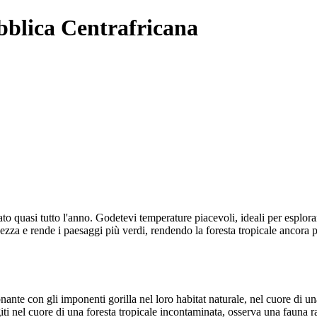
bblica Centrafricana
 quasi tutto l'anno. Godetevi temperature piacevoli, ideali per esplorare
zza e rende i paesaggi più verdi, rendendo la foresta tropicale ancora più 
ante con gli imponenti gorilla nel loro habitat naturale, nel cuore di un
ti nel cuore di una foresta tropicale incontaminata, osserva una fauna rar