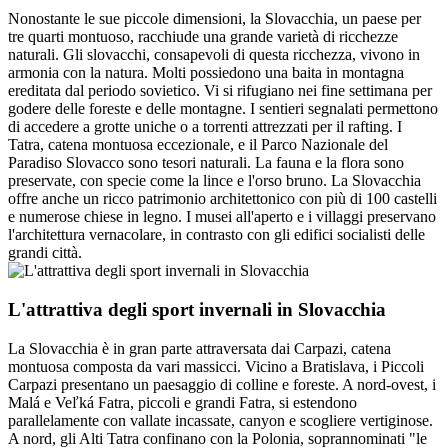
Nonostante le sue piccole dimensioni, la Slovacchia, un paese per
tre quarti montuoso, racchiude una grande varietà di ricchezze
naturali. Gli slovacchi, consapevoli di questa ricchezza, vivono in
armonia con la natura. Molti possiedono una baita in montagna
ereditata dal periodo sovietico. Vi si rifugiano nei fine settimana per
godere delle foreste e delle montagne. I sentieri segnalati permettono
di accedere a grotte uniche o a torrenti attrezzati per il rafting. I
Tatra, catena montuosa eccezionale, e il Parco Nazionale del
Paradiso Slovacco sono tesori naturali. La fauna e la flora sono
preservate, con specie come la lince e l'orso bruno. La Slovacchia
offre anche un ricco patrimonio architettonico con più di 100 castelli
e numerose chiese in legno. I musei all'aperto e i villaggi preservano
l'architettura vernacolare, in contrasto con gli edifici socialisti delle
grandi città.
L'attrattiva degli sport invernali in Slovacchia
La Slovacchia è in gran parte attraversata dai Carpazi, catena
montuosa composta da vari massicci. Vicino a Bratislava, i Piccoli
Carpazi presentano un paesaggio di colline e foreste. A nord-ovest, i
Malá e Veľká Fatra, piccoli e grandi Fatra, si estendono
parallelamente con vallate incassate, canyon e scogliere vertiginose.
A nord, gli Alti Tatra confinano con la Polonia, soprannominati "le