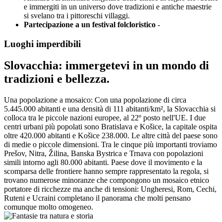
e immergiti in un universo dove tradizioni e antiche maestrie
si svelano tra i pittoreschi villaggi.
Partecipazione a un festival folcloristico
-
Luoghi imperdibili
Slovacchia: immergetevi in un mondo di
tradizioni e bellezza.
Una popolazione a mosaico: Con una popolazione di circa
5.445.000 abitanti e una densità di 111 abitanti/km², la Slovacchia si
colloca tra le piccole nazioni europee, al 22º posto nell'UE. I due
centri urbani più popolati sono Bratislava e Košice, la capitale ospita
oltre 420.000 abitanti e Košice 238.000. Le altre città del paese sono
di medie o piccole dimensioni. Tra le cinque più importanti troviamo
Prešov, Nitra, Žilina, Banska Bystrica e Trnava con popolazioni
simili intorno agli 80.000 abitanti. Paese dove il movimento e la
scomparsa delle frontiere hanno sempre rappresentato la regola, si
trovano numerose minoranze che compongono un mosaico etnico
portatore di ricchezze ma anche di tensioni: Ungheresi, Rom, Cechi,
Ruteni e Ucraini completano il panorama che molti pensano
comunque molto omogeneo.