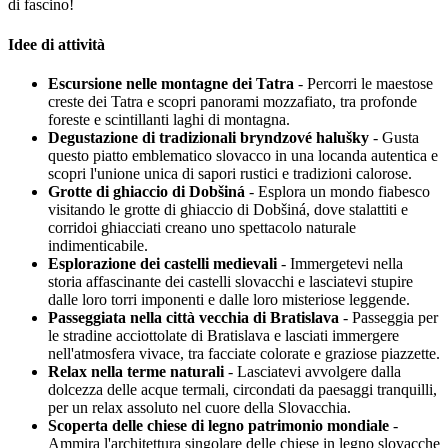
di fascino!
Idee di attività
Escursione nelle montagne dei Tatra
- Percorri le maestose
creste dei Tatra e scopri panorami mozzafiato, tra profonde
foreste e scintillanti laghi di montagna.
Degustazione di tradizionali bryndzové halušky
- Gusta
questo piatto emblematico slovacco in una locanda autentica e
scopri l'unione unica di sapori rustici e tradizioni calorose.
Grotte di ghiaccio di Dobšiná
- Esplora un mondo fiabesco
visitando le grotte di ghiaccio di Dobšiná, dove stalattiti e
corridoi ghiacciati creano uno spettacolo naturale
indimenticabile.
Esplorazione dei castelli medievali
- Immergetevi nella
storia affascinante dei castelli slovacchi e lasciatevi stupire
dalle loro torri imponenti e dalle loro misteriose leggende.
Passeggiata nella città vecchia di Bratislava
- Passeggia per
le stradine acciottolate di Bratislava e lasciati immergere
nell'atmosfera vivace, tra facciate colorate e graziose piazzette.
Relax nella terme naturali
- Lasciatevi avvolgere dalla
dolcezza delle acque termali, circondati da paesaggi tranquilli,
per un relax assoluto nel cuore della Slovacchia.
Scoperta delle chiese di legno patrimonio mondiale
-
Ammira l'architettura singolare delle chiese in legno slovacche