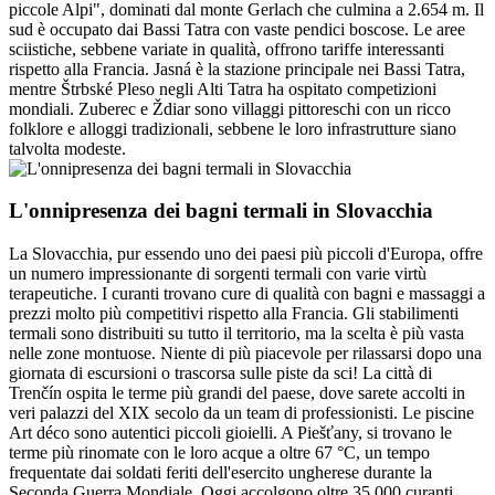
piccole Alpi", dominati dal monte Gerlach che culmina a 2.654 m. Il
sud è occupato dai Bassi Tatra con vaste pendici boscose. Le aree
sciistiche, sebbene variate in qualità, offrono tariffe interessanti
rispetto alla Francia. Jasná è la stazione principale nei Bassi Tatra,
mentre Štrbské Pleso negli Alti Tatra ha ospitato competizioni
mondiali. Zuberec e Ždiar sono villaggi pittoreschi con un ricco
folklore e alloggi tradizionali, sebbene le loro infrastrutture siano
talvolta modeste.
L'onnipresenza dei bagni termali in Slovacchia
La Slovacchia, pur essendo uno dei paesi più piccoli d'Europa, offre
un numero impressionante di sorgenti termali con varie virtù
terapeutiche. I curanti trovano cure di qualità con bagni e massaggi a
prezzi molto più competitivi rispetto alla Francia. Gli stabilimenti
termali sono distribuiti su tutto il territorio, ma la scelta è più vasta
nelle zone montuose. Niente di più piacevole per rilassarsi dopo una
giornata di escursioni o trascorsa sulle piste da sci! La città di
Trenčín ospita le terme più grandi del paese, dove sarete accolti in
veri palazzi del XIX secolo da un team di professionisti. Le piscine
Art déco sono autentici piccoli gioielli. A Piešťany, si trovano le
terme più rinomate con le loro acque a oltre 67 °C, un tempo
frequentate dai soldati feriti dell'esercito ungherese durante la
Seconda Guerra Mondiale. Oggi accolgono oltre 35.000 curanti