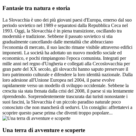
Fantasie tra natura e storia
La Slovacchia è uno dei più giovani paesi d'Europa, emerso dal suo
periodo sovietico nel 1989 e separatosi dalla Repubblica Ceca nel
1993. Oggi, la Slovacchia è in piena transizione, oscillando tra
modernità e tradizione. Sebbene il passato sovietico si stia
gradualmente cancellando dalle mentalità che abbracciano
l'economia di mercato, il suo lascito rimane visibile attraverso edifici
imponenti. La società ha adottato un nuovo modello sociale ed
economico, e pochi rimpiangono l'epoca comunista. Integrati per
mille anni nel regno d'Ungheria e collegati alla Cecoslovacchia per
gran parte del XX secolo, gli slovacchi hanno saputo preservare il
loro patrimonio culturale e difendere la loro identità nazionale. Dalla
loro adesione all'Unione Europea nel 2004, il paese evolve
rapidamente verso un modello di sviluppo occidentale. Sebbene la
crescita sia stata frenata dalla crisi del 2008, il paese si sta lentamente
riprendendo. Sorprendentemente trascurata dai turisti nonostante i
suoi fascini, la Slovacchia è un piccolo paradiso naturale poco
conosciuto che non mancherà di sedurvi. Un consiglio: affrettatevi a
scoprire questo paese prima che diventi troppo popolare...
Una terra di avventure e scoperte