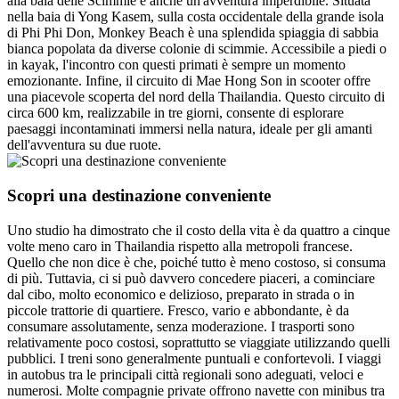
alla baia delle Scimmie è anche un'avventura imperdibile. Situata
nella baia di Yong Kasem, sulla costa occidentale della grande isola
di Phi Phi Don, Monkey Beach è una splendida spiaggia di sabbia
bianca popolata da diverse colonie di scimmie. Accessibile a piedi o
in kayak, l'incontro con questi primati è sempre un momento
emozionante. Infine, il circuito di Mae Hong Son in scooter offre
una piacevole scoperta del nord della Thailandia. Questo circuito di
circa 600 km, realizzabile in tre giorni, consente di esplorare
paesaggi incontaminati immersi nella natura, ideale per gli amanti
dell'avventura su due ruote.
Scopri una destinazione conveniente
Uno studio ha dimostrato che il costo della vita è da quattro a cinque
volte meno caro in Thailandia rispetto alla metropoli francese.
Quello che non dice è che, poiché tutto è meno costoso, si consuma
di più. Tuttavia, ci si può davvero concedere piaceri, a cominciare
dal cibo, molto economico e delizioso, preparato in strada o in
piccole trattorie di quartiere. Fresco, vario e abbondante, è da
consumare assolutamente, senza moderazione. I trasporti sono
relativamente poco costosi, soprattutto se viaggiate utilizzando quelli
pubblici. I treni sono generalmente puntuali e confortevoli. I viaggi
in autobus tra le principali città regionali sono adeguati, veloci e
numerosi. Molte compagnie private offrono navette con minibus tra