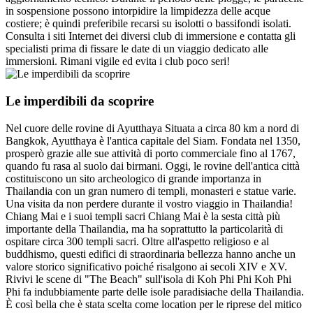
in sospensione possono intorpidire la limpidezza delle acque
costiere; è quindi preferibile recarsi su isolotti o bassifondi isolati.
Consulta i siti Internet dei diversi club di immersione e contatta gli
specialisti prima di fissare le date di un viaggio dedicato alle
immersioni. Rimani vigile ed evita i club poco seri!
Le imperdibili da scoprire
Nel cuore delle rovine di Ayutthaya Situata a circa 80 km a nord di
Bangkok, Ayutthaya è l'antica capitale del Siam. Fondata nel 1350,
prosperò grazie alle sue attività di porto commerciale fino al 1767,
quando fu rasa al suolo dai birmani. Oggi, le rovine dell'antica città
costituiscono un sito archeologico di grande importanza in
Thailandia con un gran numero di templi, monasteri e statue varie.
Una visita da non perdere durante il vostro viaggio in Thailandia!
Chiang Mai e i suoi templi sacri Chiang Mai è la sesta città più
importante della Thailandia, ma ha soprattutto la particolarità di
ospitare circa 300 templi sacri. Oltre all'aspetto religioso e al
buddhismo, questi edifici di straordinaria bellezza hanno anche un
valore storico significativo poiché risalgono ai secoli XIV e XV.
Rivivi le scene di "The Beach" sull'isola di Koh Phi Phi Koh Phi
Phi fa indubbiamente parte delle isole paradisiache della Thailandia.
È così bella che è stata scelta come location per le riprese del mitico