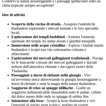
Godetevi la natura lussureggiante e i paesaggi spettacolari sotto un
clima tropicale sempre accogliente!
Idee di attività
Scoperta della cucina di strada
- Assapora l'autenticità
thailandese esplorando i mercati animati e le loro specialità
locali.
Esplorazione dei templi buddhisti
- Ammira l'armonia
spirituale dei templi, tra statue dorate e giardini tranquilli.
Immersione nelle acque cristalline
- Esplora i fondali marini
thailandesi e scopri una vita sottomarina colorata e
affascinante.
Esplorazione dei mercati galleggianti tradizionali
- Naviga
tra le bancarelle colorate dei mercati galleggianti e lasciati
sedurre dall'atmosfera vibrante e dai sapori esotici della
Thailandia.
Passeggiate a dorso di elefante nella giungla
- Vivi
un'avventura unica attraversando la giungla lussureggiante a
dorso di elefante e senti la magia della natura thailandese.
Soggiorno di relax su spiagge idilliache
- Goditi un
soggiorno indimenticabile rilassandoti sotto le palme, cullato
dal dolce suono delle onde su spiagge di sabbia fine.
Iniziazione alla boxe
- Scopri la boxe thailandese e vivi
l'intensità di questo sport iconico, guidato da esperti