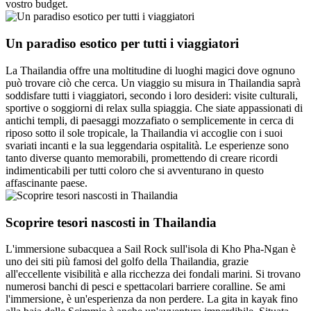
vostro budget.
Un paradiso esotico per tutti i viaggiatori
La Thailandia offre una moltitudine di luoghi magici dove ognuno
può trovare ciò che cerca. Un viaggio su misura in Thailandia saprà
soddisfare tutti i viaggiatori, secondo i loro desideri: visite culturali,
sportive o soggiorni di relax sulla spiaggia. Che siate appassionati di
antichi templi, di paesaggi mozzafiato o semplicemente in cerca di
riposo sotto il sole tropicale, la Thailandia vi accoglie con i suoi
svariati incanti e la sua leggendaria ospitalità. Le esperienze sono
tanto diverse quanto memorabili, promettendo di creare ricordi
indimenticabili per tutti coloro che si avventurano in questo
affascinante paese.
Scoprire tesori nascosti in Thailandia
L'immersione subacquea a Sail Rock sull'isola di Kho Pha-Ngan è
uno dei siti più famosi del golfo della Thailandia, grazie
all'eccellente visibilità e alla ricchezza dei fondali marini. Si trovano
numerosi banchi di pesci e spettacolari barriere coralline. Se ami
l'immersione, è un'esperienza da non perdere. La gita in kayak fino