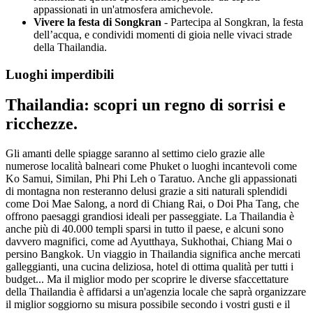
appassionati in un'atmosfera amichevole.
Vivere la festa di Songkran
- Partecipa al Songkran, la festa
dell’acqua, e condividi momenti di gioia nelle vivaci strade
della Thailandia.
Luoghi imperdibili
Thailandia: scopri un regno di sorrisi e
ricchezze.
Gli amanti delle spiagge saranno al settimo cielo grazie alle
numerose località balneari come Phuket o luoghi incantevoli come
Ko Samui, Similan, Phi Phi Leh o Taratuo. Anche gli appassionati
di montagna non resteranno delusi grazie a siti naturali splendidi
come Doi Mae Salong, a nord di Chiang Rai, o Doi Pha Tang, che
offrono paesaggi grandiosi ideali per passeggiate. La Thailandia è
anche più di 40.000 templi sparsi in tutto il paese, e alcuni sono
davvero magnifici, come ad Ayutthaya, Sukhothai, Chiang Mai o
persino Bangkok. Un viaggio in Thailandia significa anche mercati
galleggianti, una cucina deliziosa, hotel di ottima qualità per tutti i
budget... Ma il miglior modo per scoprire le diverse sfaccettature
della Thailandia è affidarsi a un'agenzia locale che saprà organizzare
il miglior soggiorno su misura possibile secondo i vostri gusti e il