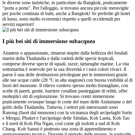
le diverse zone turistiche, in particolare da Bangkok, praticamente
"porta a porta". Per l'alloggio, si trovano ancora piccole meraviglie
per poche centinaia di baht, anche a Bangkok! Se preferite gli hotel
di lusso, sono molto economici rispetto a quelli occidentali per
servizi superiori!
I più bei siti di immersione subacquea
Amateur o appassionato, rimarrai stupito dalla bellezza dei fondali
marini della Thailandia e dalla varietà delle specie tropicali,
comprese diverse specie di squali, razze, tartarughe marine. La vita
sottomarina è notevole per la sua diversità e i suoi colori vivaci. Il
paese è una delle destinazioni privilegiate per le immersioni grazie
alle sue acque calde (28 °C in alta stagione) con buona visibilità al di
fuori del monsone. Il rilievo costiero spesso molto frastagliato, con
scelte di pareti, grotte, barriere coralline punteggiate di relitti, offre
molteplici siti di esplorazione. Si trovano centri immersione
praticamente ovunque lungo le coste del mare delle Andamane o del
golfo della Thailandia. Tuttavia, i settori più interessanti sono
Ranong (fuori dal monsone) con la vicinanza degli arcipelaghi Surin
e Mergui, Phuket e l'arcipelago delle Similan, Koh Lanta, Koh Tao
e il nord di Koh Pha Ngan, così come gli isolotti a sud di Koh
Chang. Koh Samui è piuttosto una zona di apprendimento e
aggiornamento tecnico. Durante il periodo delle piogge, le particelle