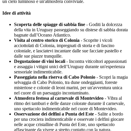
un cielo luminoso e un'atmosfera conviviale.
Idee di attività
Scoperta delle spiagge di sabbia fine
- Goditi la dolcezza
della vita in Uruguay passeggiando su distese di sabbia dorata
bagnate dall’Oceano Atlantico.
Visita al centro storico di Colonia
- Scoprite i vicoli
acciottolati di Colonia, impregnati di storia e di fascino
coloniale, e lasciatevi incantare dalle sue facciate pastello e
dalle sue piazze tranquille.
Degustazione di vini locali
- Incontra viticoltori appassionati
e assaggia i vitigni unici dell’Uruguay durante un'esperienza
sensoriale indimenticabile.
Passeggiata nella riserva di Cabo Polonio
- Scopri la magia
selvaggia di Cabo Polonio, tra dune ondeggianti, foreste
misteriose e colonie di leoni marini, per un'avventura unica
nel cuore di un paesaggio incontaminato.
Atmosfera festosa al carnevale di Montevideo
- Vibra al
ritmo dei tamburi e delle danze colorate durante il carnevale,
uno spettacolo indimenticabile nel cuore di Montevideo.
Osservazione dei delfini a Punta del Este
- Salite a bordo
per una crociera indimenticabile e osservate i delfini giocare
nelle acque cristalline di Punta del Este, uno spettacolo
affascinante da vivere a stretto contatto con la natura.