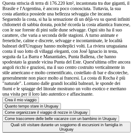
Questa striscia di terra di 176.220 km², incastonata tra due giganti, il
Brasile e l'Argentina, è ancora poco conosciuta. Tuttavia, la sua
costa atlantica possiede una bellezza selvaggia che incanta.
Seguendo la costa, si ha la sensazione di un déjà-vu su questi infiniti
chilometri di sabbia dorata, poiché ricorda la costa atlantica francese,
con le sue foreste di pini sulle dune selvagge. Ogni sito ha il suo
carattere, che varia a seconda delle stagioni. A turno animate e
frenetiche, calme e discrete, selvagge e incontaminate, le località
balneari dell'Uruguay hanno molteplici volti. La riviera uruguaiana
conta il suo lotto di villaggi eleganti, con José Ignacio in testa,
seguita da La Barra e Manantiales, Punta Ballena, che hanno
spodestato la grande vicina Punta del Este. Quest'ultima offre ancora
angoli ricchi e graziosi, ma il suo centro costruito verticalmente in
stile americano e molto cementificato, costellato di bar e discoteche,
generalmente non piace molto ai francesi. La costa di Rocha è più
"naturale". Lontano dalle grandi località balneari, le sponde dei
fiumi e le spiagge del litorale mostrano un volto esotico e meritano
una visita per il loro lato autentico e affascinante.
Crea il mio viaggio
Quanto tempo stare in Uruguay
Come organizzare il viaggio di nozze in Uruguay
Come trascorrere delle belle vacanze con un bambino in Uruguay
Quali siti visitare durante un soggiorno di escursioni in famiglia in
Uruguay