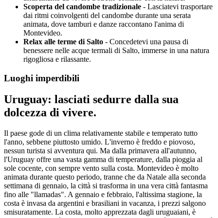
Scoperta del candombe tradizionale
- Lasciatevi trasportare
dai ritmi coinvolgenti del candombe durante una serata
animata, dove tamburi e danze raccontano l'anima di
Montevideo.
Relax alle terme di Salto
- Concedetevi una pausa di
benessere nelle acque termali di Salto, immerse in una natura
rigogliosa e rilassante.
Luoghi imperdibili
Uruguay: lasciati sedurre dalla sua
dolcezza di vivere.
Il paese gode di un clima relativamente stabile e temperato tutto
l'anno, sebbene piuttosto umido. L'inverno è freddo e piovoso,
nessun turista si avventura qui. Ma dalla primavera all'autunno,
l'Uruguay offre una vasta gamma di temperature, dalla pioggia al
sole cocente, con sempre vento sulla costa. Montevideo è molto
animata durante questo periodo, tranne che da Natale alla seconda
settimana di gennaio, la città si trasforma in una vera città fantasma
fino alle "llamadas". A gennaio e febbraio, l'altissima stagione, la
costa è invasa da argentini e brasiliani in vacanza, i prezzi salgono
smisuratamente. La costa, molto apprezzata dagli uruguaiani, è