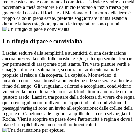
meno costosa ma è comunque al completo. L'ideale è venire da metà
novembre a metà dicembre e da inizio febbraio a inizio marzo per
godere della costa di Rocha e di Maldonado. L'interno delle terre è
troppo caldo in piena estate, preferite soggiornare in una estancia
durante la bassa stagione, quando le temperature sono più miti.
Un rifugio di pace e convivialità
Lasciati sedurre dalla semplicità e autenticità di una destinazione
ancora preservata dalle folle turistiche. Qui, il tempo sembra fermarsi
per permetterti di assaporare ogni istante. Tra vaste pianure verdi e
spiagge infinite di sabbia fine, scoprirai un ambiente naturale
propizio al relax e alla scoperta. La capitale, Montevideo, ti
incanterà con la sua atmosfera bohémienne e le sue serate animate al
ritmo del tango. Gli uruguaiani, calorosi e accoglienti, condividono
volentieri la loro cultura e le loro tradizioni attorno a un mate o a un
gustoso asado. Lasciati trasportare dalla dolcezza di vivere che regna
qui, dove ogni incontro diventa un'opportunità di condivisione. I
paesaggi variegati sono un invito all'esplorazione: dalle colline della
regione di Canelones alle lagune tranquille della costa selvaggia di
Rocha. Vieni a scoprire un paese dove l'autenticità è regina e dove i
piaceri semplici diventano ricordi indimenticabili.