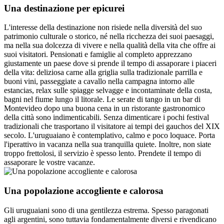
Una destinazione per epicurei
L'interesse della destinazione non risiede nella diversità del suo
patrimonio culturale o storico, né nella ricchezza dei suoi paesaggi,
ma nella sua dolcezza di vivere e nella qualità della vita che offre ai
suoi visitatori. Pensionati e famiglie al completo apprezzano
giustamente un paese dove si prende il tempo di assaporare i piaceri
della vita: deliziosa carne alla griglia sulla tradizionale parrilla e
buoni vini, passeggiate a cavallo nella campagna intorno alle
estancias, relax sulle spiagge selvagge e incontaminate della costa,
bagni nel fiume lungo il litorale. Le serate di tango in un bar di
Montevideo dopo una buona cena in un ristorante gastronomico
della città sono indimenticabili. Senza dimenticare i pochi festival
tradizionali che trasportano il visitatore ai tempi dei gauchos del XIX
secolo. L'uruguaiano è contemplativo, calmo e poco loquace. Porta
l'iperattivo in vacanza nella sua tranquilla quiete. Inoltre, non siate
troppo frettolosi, il servizio è spesso lento. Prendete il tempo di
assaporare le vostre vacanze.
Una popolazione accogliente e calorosa
Gli uruguaiani sono di una gentilezza estrema. Spesso paragonati
agli argentini, sono tuttavia fondamentalmente diversi e rivendicano