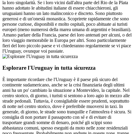
la loro singolarità. Se i loro vicini dall'altra parte del Rio de la Plata
hanno adottato le abitudini italiane di essere chiacchieroni, gli
uruguaiani hanno un lato malinconico e discreto. Sono piuttosto
generosi e di un'onestà monastica. Scoprirete rapidamente che sono
persone curiose, disponibili e molto ospitali, poco abituate ai turisti
europei (meno numerosi della marea umana di argentini e brasiliani).
Amano parlare della Francia, paese dei loro antenati per alcuni, o del
loro viaggio memorabile in Europa per altri. Sono particolarmente
fieri del loro piccolo paese e vi chiederanno regolarmente se vi piace
l'Uruguay, ovunque voi passiate.
Esplorare l'Uruguay in tutta sicurezza
È importante ricordare che l'Uruguay è il paese più sicuro del
continente sudamericano, anche se la crisi finanziaria degli ultimi
anni ha un po' cambiato la situazione a Montevideo, la capitale. Nel
centro storico, di giorno, i turisti si sentono a loro agio in mezzo alle
strade pedonali. Tuttavia, è consigliabile essere prudenti, soprattutto
di notte nel centro storico, dove è preferibile muoversi in taxi. In
generale, di giorno, le strade sono tranquille e l'atmosfera è sicura. Si
consiglia di non portare il passaporto con sé e di evitare di
trasportare grandi somme di denaro, poiché gli scippi sono
abbastanza comuni, spesso eseguiti da moto nelle zone residenziali
poco frequentate. Probabilmente non andrete in queste zone, tranne