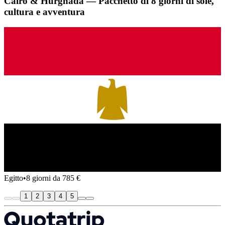
Cairo & Hurghada — Pacchetto di 8 giorni di sole,
cultura e avventura
Egitto
•
8 giorni da 785 €
1
2
3
4
5