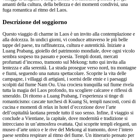
amanti della cultura, della bellezza e dei momenti condivisi, una
fuga romantica al ritmo del Laos.
Descrizione del soggiorno
Questo viaggio di charme in Laos è un invito alla contemplazione e
alla dolcezza. In undici giorni, vi conduce attraverso le più belle
tappe del paese, tra raffinatezza, cultura e autenticità. Iniziate a
Luang Prabang, gioiello del patrimonio mondiale, dove ogni vicolo
sembra sospeso tra passato e poesia. Templi dorati, mercati
profumati d’incenso, tramonto sul Mekong: tutto qui invita alla
lentezza e alla serenità. La strada prosegue verso nord, tra montagne
e fiumi, seguendo una natura spettacolare. Scoprite la vita delle
campagne, i villaggi di artigiani, i sorrisi delle etnie e i paesaggi
scolpiti dal fiume Nam Ou. Una crociera tranquilla sul fiume rivela
tutta la magia del Laos profondo, tra scogliere calcaree e riflessi di
smeraldo. Di ritorno a Luang Prabang, l’esperienza si tinge di
romanticismo: cascate turchesi di Kuang Si, templi nascosti, corsi di
cucina e momenti di relax in hotel d’eccezione dove l’arte
dell’ospitalità laotiana prende tutto il suo senso. Infine, il viaggio si
conclude a Vientiane, la capitale, dove modernità e tradizione si
intrecciano in un’atmosfera ovattata. Qui scoprite templi eleganti, un
museo d’arte unico e le rive del Mekong al tramonto, dove l’intero
paese sembra respirare al ritmo del fiume. Un itinerario pensato per