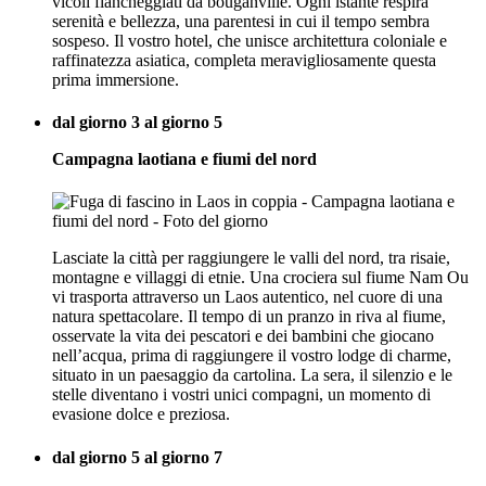
vicoli fiancheggiati da bouganville. Ogni istante respira
serenità e bellezza, una parentesi in cui il tempo sembra
sospeso. Il vostro hotel, che unisce architettura coloniale e
raffinatezza asiatica, completa meravigliosamente questa
prima immersione.
dal giorno 3 al giorno 5
Campagna laotiana e fiumi del nord
Lasciate la città per raggiungere le valli del nord, tra risaie,
montagne e villaggi di etnie. Una crociera sul fiume Nam Ou
vi trasporta attraverso un Laos autentico, nel cuore di una
natura spettacolare. Il tempo di un pranzo in riva al fiume,
osservate la vita dei pescatori e dei bambini che giocano
nell’acqua, prima di raggiungere il vostro lodge di charme,
situato in un paesaggio da cartolina. La sera, il silenzio e le
stelle diventano i vostri unici compagni, un momento di
evasione dolce e preziosa.
dal giorno 5 al giorno 7