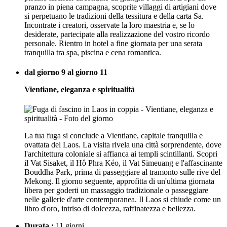
pranzo in piena campagna, scoprite villaggi di artigiani dove
si perpetuano le tradizioni della tessitura e della carta Sa.
Incontrate i creatori, osservate la loro maestria e, se lo
desiderate, partecipate alla realizzazione del vostro ricordo
personale. Rientro in hotel a fine giornata per una serata
tranquilla tra spa, piscina e cena romantica.
dal giorno 9 al giorno 11
Vientiane, eleganza e spiritualità
La tua fuga si conclude a Vientiane, capitale tranquilla e
ovattata del Laos. La visita rivela una città sorprendente, dove
l'architettura coloniale si affianca ai templi scintillanti. Scopri
il Vat Sisaket, il Hô Phra Kéo, il Vat Simeuang e l'affascinante
Bouddha Park, prima di passeggiare al tramonto sulle rive del
Mekong. Il giorno seguente, approfitta di un'ultima giornata
libera per goderti un massaggio tradizionale o passeggiare
nelle gallerie d'arte contemporanea. Il Laos si chiude come un
libro d'oro, intriso di dolcezza, raffinatezza e bellezza.
Durata :
11 giorni