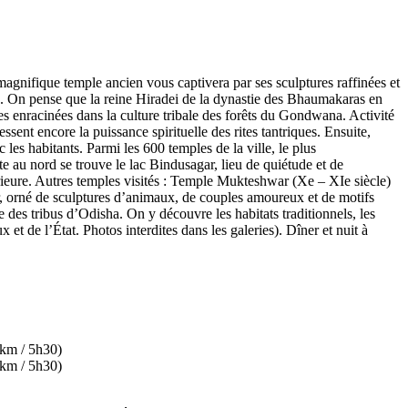
agnifique temple ancien vous captivera par ses sculptures raffinées et
ne. On pense que la reine Hiradei de la dynastie des Bhaumakaras en
es enracinées dans la culture tribale des forêts du Gondwana. Activité
sent encore la puissance spirituelle des rites tantriques. Ensuite,
les habitants. Parmi les 600 temples de la ville, le plus
te au nord se trouve le lac Bindusagar, lieu de quiétude et de
érieure. Autres temples visités : Temple Mukteshwar (Xe – XIe siècle)
r, orné de sculptures d’animaux, de couples amoureux et de motifs
des tribus d’Odisha. On y découvre les habitats traditionnels, les
 et de l’État. Photos interdites dans les galeries). Dîner et nuit à