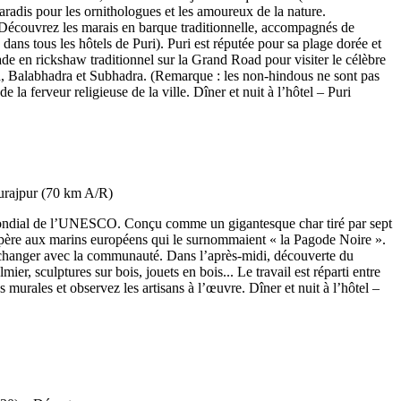
aradis pour les ornithologues et les amoureux de la nature.
 Découvrez les marais en barque traditionnelle, accompagnés de
dans tous les hôtels de Puri). Puri est réputée pour sa plage dorée et
ade en rickshaw traditionnel sur la Grand Road pour visiter le célèbre
nath, Balabhadra et Subhadra. (Remarque : les non-hindous ne sont pas
 la ferveur religieuse de la ville. Dîner et nuit à l’hôtel – Puri
e mondial de l’UNESCO. Conçu comme un gigantesque char tiré par sept
e repère aux marins européens qui le surnommaient « la Pagode Noire ».
r échanger avec la communauté. Dans l’après-midi, découverte du
mier, sculptures sur bois, jouets en bois... Le travail est réparti entre
murales et observez les artisans à l’œuvre. Dîner et nuit à l’hôtel –