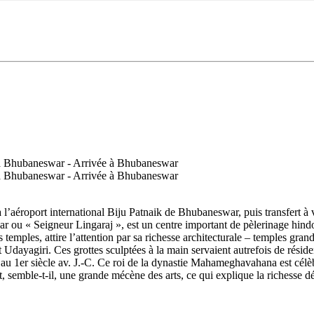
l’aéroport international Biju Patnaik de Bhubaneswar, puis transfert à v
 « Seigneur Lingaraj », est un centre important de pèlerinage hindou.
 temples, attire l’attention par sa richesse architecturale – temples gr
t Udayagiri. Ces grottes sculptées à la main servaient autrefois de résid
au 1er siècle av. J.-C. Ce roi de la dynastie Mahameghavahana est célèb
t, semble-t-il, une grande mécène des arts, ce qui explique la richesse d