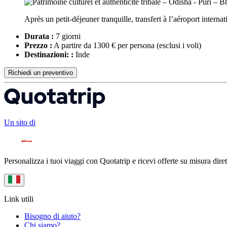
Après un petit-déjeuner tranquille, transfert à l’aéroport intern
Durata :
7 giorni
Prezzo :
A partire da 1300 € per persona
(esclusi i voli)
Destinazioni: :
Inde
Richiedi un preventivo
Un sito di
Personalizza i tuoi viaggi con Quotatrip e ricevi offerte su misura diret
Link utili
Bisogno di aiuto?
Chi siamo?