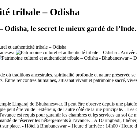
ité tribale – Odisha
– Odisha, le secret le mieux gardé de l’Inde.
nde où traditions ancestrales, spiritualité profonde et nature préservé
. Entre rencontres humaines, artisanat vivant et patrimoine sacré, vivez
emple Lingaraj de Bhubaneswar. Il peut être observé depuis une platefor
e peut être vu de l'extérieur, de l'autre côté de la rue principale. - Les
l'avance est requis pour garantir les chambres et les services au sol d
mandé de réserver les hébergements à l’avance. - À Daringbadi, l’héberg
ant sur place. - Hôtel à Bhubaneswar – Heure d’arrivée : 14h00 / Heure 