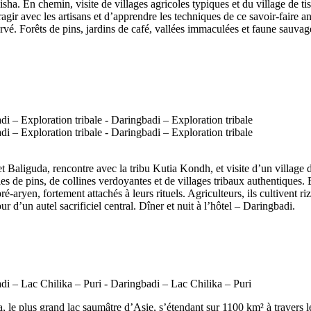
sha. En chemin, visite de villages agricoles typiques et du village de tis
gir avec les artisans et d’apprendre les techniques de ce savoir-faire a
rvé. Forêts de pins, jardins de café, vallées immaculées et faune sauvag
t Baliguda, rencontre avec la tribu Kutia Kondh, et visite d’un village d’
es de pins, de collines verdoyantes et de villages tribaux authentiques.
ryen, fortement attachés à leurs rituels. Agriculteurs, ils cultivent riz 
r d’un autel sacrificiel central. Dîner et nuit à l’hôtel – Daringbadi.
ika, le plus grand lac saumâtre d’Asie, s’étendant sur 1100 km² à traver