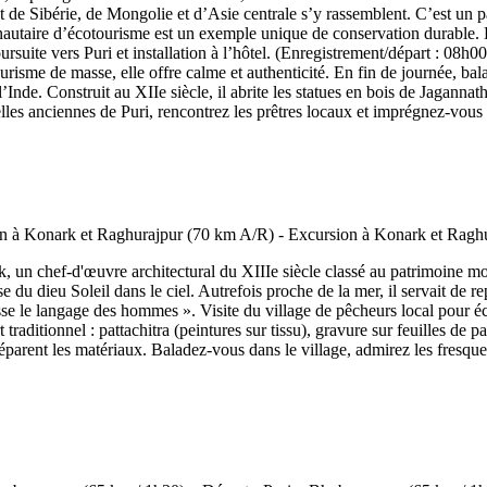
 de Sibérie, de Mongolie et d’Asie centrale s’y rassemblent. C’est un p
nautaire d’écotourisme est un exemple unique de conservation durable.
uite vers Puri et installation à l’hôtel. (Enregistrement/départ : 08h00 
risme de masse, elle offre calme et authenticité. En fin de journée, bal
l’Inde. Construit au XIIe siècle, il abrite les statues en bois de Jagan
elles anciennes de Puri, rencontrez les prêtres locaux et imprégnez-vous de
ark, un chef-d'œuvre architectural du XIIIe siècle classé au patrimoin
se du dieu Soleil dans le ciel. Autrefois proche de la mer, il servait d
passe le langage des hommes ». Visite du village de pêcheurs local pou
raditionnel : pattachitra (peintures sur tissu), gravure sur feuilles de pal
arent les matériaux. Baladez-vous dans le village, admirez les fresques 