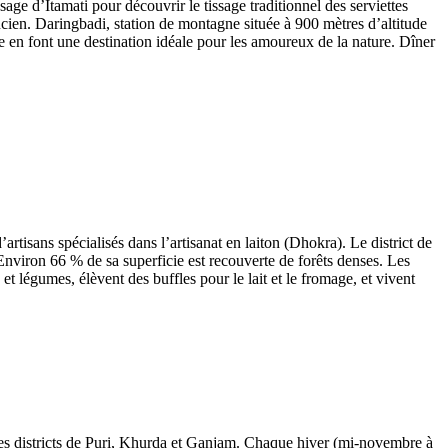
sage d’Itamati pour découvrir le tissage traditionnel des serviettes
ncien. Daringbadi, station de montagne située à 900 mètres d’altitude
e en font une destination idéale pour les amoureux de la nature. Dîner
artisans spécialisés dans l’artisanat en laiton (Dhokra). Le district de
 Environ 66 % de sa superficie est recouverte de forêts denses. Les
et légumes, élèvent des buffles pour le lait et le fromage, et vivent
s les districts de Puri, Khurda et Ganjam. Chaque hiver (mi-novembre à