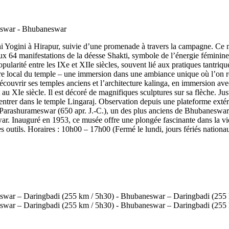
thi Yogini à Hirapur, suivie d’une promenade à travers la campagne. Ce m
aux 64 manifestations de la déesse Shakti, symbole de l’énergie fémini
ularité entre les IXe et XIIe siècles, souvent lié aux pratiques tantriqu
être local du temple – une immersion dans une ambiance unique où l’on res
couvrir ses temples anciens et l’architecture kalinga, en immersion avec 
 au XIe siècle. Il est décoré de magnifiques sculptures sur sa flèche. Jus
à entrer dans le temple Lingaraj. Observation depuis une plateforme ext
le Parashurameswar (650 apr. J.-C.), un des plus anciens de Bhubaneswa
ar. Inauguré en 1953, ce musée offre une plongée fascinante dans la vie 
es outils. Horaires : 10h00 – 17h00 (Fermé le lundi, jours fériés nationaux