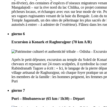
mi-février), des centaines d’espèces d’oiseaux migrateurs venant
Mangalajodi – sur la rive nord du lac Chilika, ce projet commu
pêcheurs locaux, et échangez avec eux sur leur mode de vie. Pours
ses vagues rugissantes venant de la baie du Bengale. Loin du tou
Temple Jagannath, un des sites de pèlerinage les plus sacrés de 
autorisés à entrer – à admirer de l’extérieur). Flânez dans les ru
giorno 6
Excursion à Konark et Raghurajpur (70 km A/R)
Après le petit déjeuner, excursion au temple du Soleil de Kon
chevaux et reposant sur 24 roues sculptées, il symbolise la cour
Rabindranath Tagore a écrit : « Ici, le langage de la pierre dé
village artisanal de Raghurajpur, où chaque foyer pratique un art t
les membres de la famille : les hommes peignent, les femmes prép
Puri
giorno 7
Puri – Bhubaneswar (65 km / 1h30) – Départ