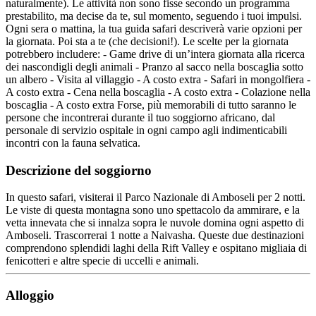
naturalmente). Le attività non sono fisse secondo un programma
prestabilito, ma decise da te, sul momento, seguendo i tuoi impulsi.
Ogni sera o mattina, la tua guida safari descriverà varie opzioni per
la giornata. Poi sta a te (che decisioni!). Le scelte per la giornata
potrebbero includere: - Game drive di un’intera giornata alla ricerca
dei nascondigli degli animali - Pranzo al sacco nella boscaglia sotto
un albero - Visita al villaggio - A costo extra - Safari in mongolfiera -
A costo extra - Cena nella boscaglia - A costo extra - Colazione nella
boscaglia - A costo extra Forse, più memorabili di tutto saranno le
persone che incontrerai durante il tuo soggiorno africano, dal
personale di servizio ospitale in ogni campo agli indimenticabili
incontri con la fauna selvatica.
Descrizione del soggiorno
In questo safari, visiterai il Parco Nazionale di Amboseli per 2 notti.
Le viste di questa montagna sono uno spettacolo da ammirare, e la
vetta innevata che si innalza sopra le nuvole domina ogni aspetto di
Amboseli. Trascorrerai 1 notte a Naivasha. Queste due destinazioni
comprendono splendidi laghi della Rift Valley e ospitano migliaia di
fenicotteri e altre specie di uccelli e animali.
Alloggio