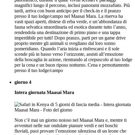
magnifici lungo il percorso, inclusi panorami mozzafiato. Più
tardi, arriva con buon anticipo per il check-in e il pranzo
presso il tuo lodge/campo nel Maasai Mara. La riserva ha
vasti spazi aperti, distese di erba verde, e un’abbondanza di
fauna selvatica straordinaria ed esotica durante tutto l’anno,
rendendola una destinazione di primo piano e una tappa
imperdibile per tutti! Dopo pranzo, parti per un game drive
proprio mentre gli animali si svegliano dal loro sonno
pomeridiano. Quando l’aria inizia a rinfrescarsi e il sole
scende più in basso verso l’orizzonte, assisti all’emozione
della boscaglia in azione, rientrando al crepuscolo al tuo lodge
per la cena e un buon riposo notturno. Cena e pernottamento
presso il tuo lodge/campo
giorno 4
Intera giornata Maasai Mara
Non c’è mai un giorno noioso nel Maasai Mara e, mentre ti
avventuri nelle sue ondulate pianure verdi e nei boschi
fluviali, puoi provare l’emozione silenziosa di un leone che