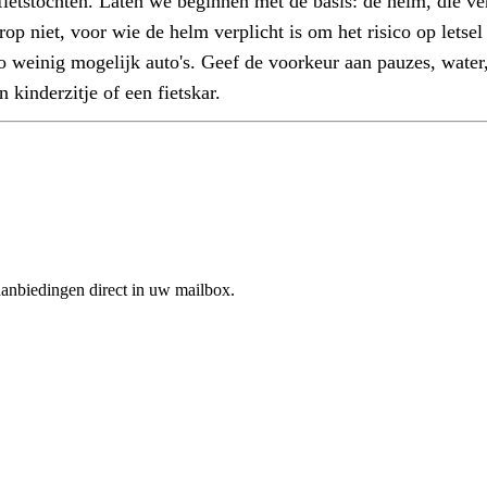
fietstochten. Laten we beginnen met de basis: de helm, die ve
rop niet, voor wie de helm verplicht is om het risico op letse
o weinig mogelijk auto's. Geef de voorkeur aan pauzes, water,
 kinderzitje of een fietskar.
aanbiedingen direct in uw mailbox.