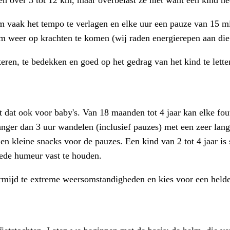
en over 3 tot 12 km, maar overbelast ze niet want een kind heef
, om vaak het tempo te verlagen en elke uur een pauze van 15 
om weer op krachten te komen (wij raden energierepen aan die 
teren, te bedekken en goed op het gedrag van het kind te lette
 dat ook voor baby's. Van 18 maanden tot 4 jaar kan elke fout
langer dan 3 uur wandelen (inclusief pauzes) met een zeer lan
 en kleine snacks voor de pauzes. Een kind van 2 tot 4 jaar i
ede humeur vast te houden.
ermijd te extreme weersomstandigheden en kies voor een helde