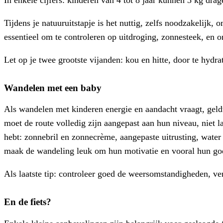
In enkele cijfers: kinderen van 4 tot 8 jaar kunnen 3 kg drag
Tijdens je natuuruitstapje is het nuttig, zelfs noodzakelijk
essentieel om te controleren op uitdroging, zonnesteek, en 
Let op je twee grootste vijanden: kou en hitte, door te hydra
Wandelen met een baby
Als wandelen met kinderen energie en aandacht vraagt, geldt
moet de route volledig zijn aangepast aan hun niveau, niet 
hebt: zonnebril en zonnecrème, aangepaste uitrusting, water
maak de wandeling leuk om hun motivatie en vooral hun go
Als laatste tip: controleer goed de weersomstandigheden, v
En de fiets?