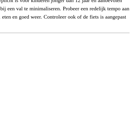
rplicht is voor kinderen jonger dan 12 jaar en aanbevolen
l bij een val te minimaliseren. Probeer een redelijk tempo aan
 eten en goed weer. Controleer ook of de fiets is aangepast