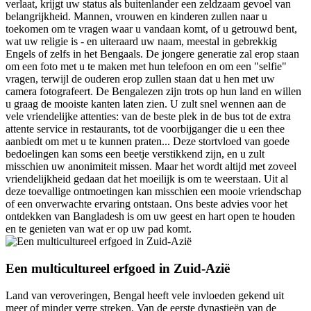
verlaat, krijgt uw status als buitenlander een zeldzaam gevoel van
belangrijkheid. Mannen, vrouwen en kinderen zullen naar u
toekomen om te vragen waar u vandaan komt, of u getrouwd bent,
wat uw religie is - en uiteraard uw naam, meestal in gebrekkig
Engels of zelfs in het Bengaals. De jongere generatie zal erop staan
om een foto met u te maken met hun telefoon en om een "selfie"
vragen, terwijl de ouderen erop zullen staan dat u hen met uw
camera fotografeert. De Bengalezen zijn trots op hun land en willen
u graag de mooiste kanten laten zien. U zult snel wennen aan de
vele vriendelijke attenties: van de beste plek in de bus tot de extra
attente service in restaurants, tot de voorbijganger die u een thee
aanbiedt om met u te kunnen praten... Deze stortvloed van goede
bedoelingen kan soms een beetje verstikkend zijn, en u zult
misschien uw anonimiteit missen. Maar het wordt altijd met zoveel
vriendelijkheid gedaan dat het moeilijk is om te weerstaan. Uit al
deze toevallige ontmoetingen kan misschien een mooie vriendschap
of een onverwachte ervaring ontstaan. Ons beste advies voor het
ontdekken van Bangladesh is om uw geest en hart open te houden
en te genieten van wat er op uw pad komt.
Een multicultureel erfgoed in Zuid-Azië
Land van veroveringen, Bengal heeft vele invloeden gekend uit
meer of minder verre streken. Van de eerste dynastieën van de