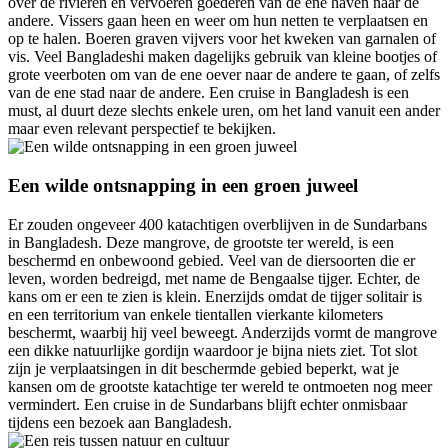
over de rivieren en vervoeren goederen van de ene haven naar de
andere. Vissers gaan heen en weer om hun netten te verplaatsen en
op te halen. Boeren graven vijvers voor het kweken van garnalen of
vis. Veel Bangladeshi maken dagelijks gebruik van kleine bootjes of
grote veerboten om van de ene oever naar de andere te gaan, of zelfs
van de ene stad naar de andere. Een cruise in Bangladesh is een
must, al duurt deze slechts enkele uren, om het land vanuit een ander
maar even relevant perspectief te bekijken.
Een wilde ontsnapping in een groen juweel
Er zouden ongeveer 400 katachtigen overblijven in de Sundarbans
in Bangladesh. Deze mangrove, de grootste ter wereld, is een
beschermd en onbewoond gebied. Veel van de diersoorten die er
leven, worden bedreigd, met name de Bengaalse tijger. Echter, de
kans om er een te zien is klein. Enerzijds omdat de tijger solitair is
en een territorium van enkele tientallen vierkante kilometers
beschermt, waarbij hij veel beweegt. Anderzijds vormt de mangrove
een dikke natuurlijke gordijn waardoor je bijna niets ziet. Tot slot
zijn je verplaatsingen in dit beschermde gebied beperkt, wat je
kansen om de grootste katachtige ter wereld te ontmoeten nog meer
vermindert. Een cruise in de Sundarbans blijft echter onmisbaar
tijdens een bezoek aan Bangladesh.