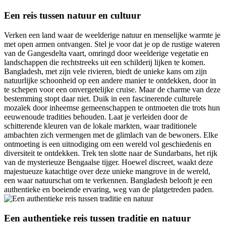
Een reis tussen natuur en cultuur
Verken een land waar de weelderige natuur en menselijke warmte je
met open armen ontvangen. Stel je voor dat je op de rustige wateren
van de Gangesdelta vaart, omringd door weelderige vegetatie en
landschappen die rechtstreeks uit een schilderij lijken te komen.
Bangladesh, met zijn vele rivieren, biedt de unieke kans om zijn
natuurlijke schoonheid op een andere manier te ontdekken, door in
te schepen voor een onvergetelijke cruise. Maar de charme van deze
bestemming stopt daar niet. Duik in een fascinerende culturele
mozaïek door inheemse gemeenschappen te ontmoeten die trots hun
eeuwenoude tradities behouden. Laat je verleiden door de
schitterende kleuren van de lokale markten, waar traditionele
ambachten zich vermengen met de glimlach van de bewoners. Elke
ontmoeting is een uitnodiging om een wereld vol geschiedenis en
diversiteit te ontdekken. Trek ten slotte naar de Sundarbans, het rijk
van de mysterieuze Bengaalse tijger. Hoewel discreet, waakt deze
majestueuze katachtige over deze unieke mangrove in de wereld,
een waar natuurschat om te verkennen. Bangladesh belooft je een
authentieke en boeiende ervaring, weg van de platgetreden paden.
Een authentieke reis tussen traditie en natuur