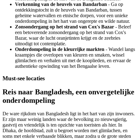
Verkenning van de heuvels van Bandarban
- Ga op
ontdekkingstocht in de heuvels van Bandarban, tussen
geheime watervallen en etnische dorpen, voor een unieke
onderdompeling in het hart van ongerepte en wilde natuur.
Zonsondergang op het strand van Cox's Bazar
- Beleef
een betoverende zonsondergang op het strand van Cox's
Bazar, waar de lucht oranjetinten krijgt en de zeebries
uitnodigt tot contemplatie.
Onderdompeling in de kleurrijke markten
- Wandel langs
kraampjes die overlopen van kleuren en smaken, wissel
glimlachen en verhalen uit met de kooplieden, en ervaar de
authentieke opwinding van het Bengaalse leven.
Must-see locaties
Reis naar Bangladesh, een onvergetelijke
onderdompeling
De ware rijkdom van Bangladesh ligt in het hart van zijn inwoners.
Er zijn maar weinig landen waar de bevolking zo nieuwsgierig,
gastvrij en vriendelijk is ten opzichte van toeristen als hier. In
Dhaka, de hoofdstad, zult u begroet worden met glimlachen, en
soms met enkele verbaasde blikken, maar zodra u de grote steden