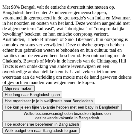
Met 98% Bengali valt de etnische diversiteit niet meteen op.
Bangladesh heeft echter 27 inheemse gemeenschappen,
voornamelijk gegroepeerd in de grensregio's van India en Myanmar,
in het noorden en oosten van het land. Deze worden aangeduid met
de algemene term "adivasi", wat "aboriginal" of "oorspronkelijke
bevolking" betekent, en hun etnische oorsprong varieert.
Australiden, Tibeto-Birmanen of Sino-Tibetanen, hun oorsprong is
complex en soms ver verwijderd. Deze etnische groepen hebben
echter hun gebruiken weten te behouden en hun cultuur, taal en
tradities door de eeuwen heen beschermd. Een ontmoeting met de
Chakma's, Bawm's of Mro's in de heuvels van de Chittagong Hill
Tracts is een ontdekking van andere levenswijzen en een
overvloedige ambachtelijke kennis. U zult zeker niet kunnen
weerstaan aan de verleiding om mooie met de hand geweven dekens
of gevlochten manden van wilgentenen te kopen.
Mijn reis maken
Hoe lang naar Bangladesh gaan
Hoe organiseer je je huwelijksreis naar Bangladesh
Hoe kun je een fijne vakantie hebben met een baby in Bangladesh
Welke bezienswaardigheden bezoeken tijdens een
gezinswandelvakantie in Bangladesh
Hoe ecotoerisme beoefenen in Bangladesh
Welk budget om naar Bangladesh te gaan