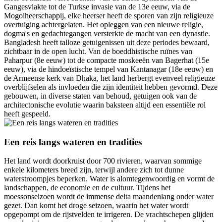
Gangesvlakte tot de Turkse invasie van de 13e eeuw, via de
Mogolheerschappij, elke heerser heeft de sporen van zijn religieuze
overtuiging achtergelaten. Het opleggen van een nieuwe religie,
dogma's en gedachtegangen versterkte de macht van een dynastie.
Bangladesh heeft talloze getuigenissen uit deze periodes bewaard,
zichtbaar in de open lucht. Van de boeddhistische ruïnes van
Paharpur (8e eeuw) tot de compacte moskeeën van Bagerhat (15e
eeuw), via de hindoeïstische tempel van Kantanagar (18e eeuw) en
de Armeense kerk van Dhaka, het land herbergt evenveel religieuze
overblijfselen als invloeden die zijn identiteit hebben gevormd. Deze
gebouwen, in diverse staten van behoud, getuigen ook van de
architectonische evolutie waarin baksteen altijd een essentiële rol
heeft gespeeld.
Een reis langs wateren en tradities
Het land wordt doorkruist door 700 rivieren, waarvan sommige
enkele kilometers breed zijn, terwijl andere zich tot dunne
waterstroompjes beperken. Water is alomtegenwoordig en vormt de
landschappen, de economie en de cultuur. Tijdens het
moessonseizoen wordt de immense delta maandenlang onder water
gezet. Dan komt het droge seizoen, waarin het water wordt
opgepompt om de rijstvelden te irrigeren. De vrachtschepen glijden