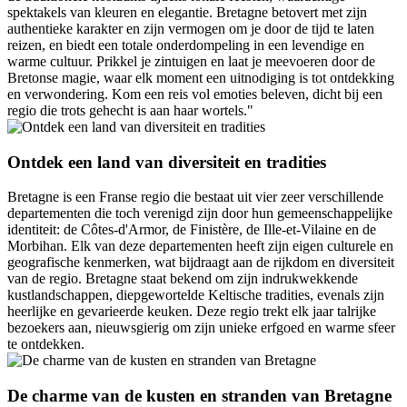
spektakels van kleuren en elegantie. Bretagne betovert met zijn
authentieke karakter en zijn vermogen om je door de tijd te laten
reizen, en biedt een totale onderdompeling in een levendige en
warme cultuur. Prikkel je zintuigen en laat je meevoeren door de
Bretonse magie, waar elk moment een uitnodiging is tot ontdekking
en verwondering. Kom een reis vol emoties beleven, dicht bij een
regio die trots gehecht is aan haar wortels."
Ontdek een land van diversiteit en tradities
Bretagne is een Franse regio die bestaat uit vier zeer verschillende
departementen die toch verenigd zijn door hun gemeenschappelijke
identiteit: de Côtes-d'Armor, de Finistère, de Ille-et-Vilaine en de
Morbihan. Elk van deze departementen heeft zijn eigen culturele en
geografische kenmerken, wat bijdraagt aan de rijkdom en diversiteit
van de regio. Bretagne staat bekend om zijn indrukwekkende
kustlandschappen, diepgewortelde Keltische tradities, evenals zijn
heerlijke en gevarieerde keuken. Deze regio trekt elk jaar talrijke
bezoekers aan, nieuwsgierig om zijn unieke erfgoed en warme sfeer
te ontdekken.
De charme van de kusten en stranden van Bretagne