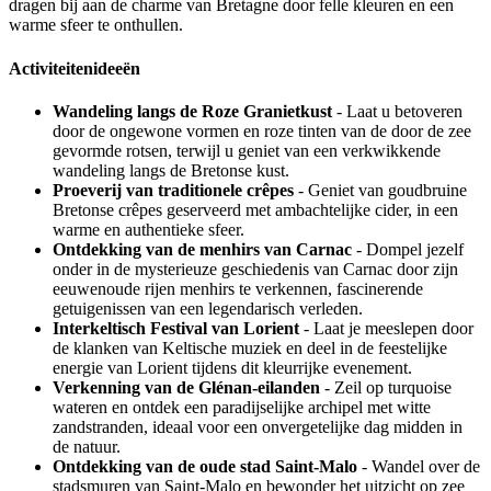
dragen bij aan de charme van Bretagne door felle kleuren en een
warme sfeer te onthullen.
Activiteitenideeën
Wandeling langs de Roze Granietkust
- Laat u betoveren
door de ongewone vormen en roze tinten van de door de zee
gevormde rotsen, terwijl u geniet van een verkwikkende
wandeling langs de Bretonse kust.
Proeverij van traditionele crêpes
- Geniet van goudbruine
Bretonse crêpes geserveerd met ambachtelijke cider, in een
warme en authentieke sfeer.
Ontdekking van de menhirs van Carnac
- Dompel jezelf
onder in de mysterieuze geschiedenis van Carnac door zijn
eeuwenoude rijen menhirs te verkennen, fascinerende
getuigenissen van een legendarisch verleden.
Interkeltisch Festival van Lorient
- Laat je meeslepen door
de klanken van Keltische muziek en deel in de feestelijke
energie van Lorient tijdens dit kleurrijke evenement.
Verkenning van de Glénan-eilanden
- Zeil op turquoise
wateren en ontdek een paradijselijke archipel met witte
zandstranden, ideaal voor een onvergetelijke dag midden in
de natuur.
Ontdekking van de oude stad Saint-Malo
- Wandel over de
stadsmuren van Saint-Malo en bewonder het uitzicht op zee