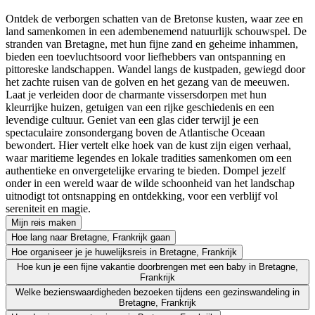
Ontdek de verborgen schatten van de Bretonse kusten, waar zee en
land samenkomen in een adembenemend natuurlijk schouwspel. De
stranden van Bretagne, met hun fijne zand en geheime inhammen,
bieden een toevluchtsoord voor liefhebbers van ontspanning en
pittoreske landschappen. Wandel langs de kustpaden, gewiegd door
het zachte ruisen van de golven en het gezang van de meeuwen.
Laat je verleiden door de charmante vissersdorpen met hun
kleurrijke huizen, getuigen van een rijke geschiedenis en een
levendige cultuur. Geniet van een glas cider terwijl je een
spectaculaire zonsondergang boven de Atlantische Oceaan
bewondert. Hier vertelt elke hoek van de kust zijn eigen verhaal,
waar maritieme legendes en lokale tradities samenkomen om een
authentieke en onvergetelijke ervaring te bieden. Dompel jezelf
onder in een wereld waar de wilde schoonheid van het landschap
uitnodigt tot ontsnapping en ontdekking, voor een verblijf vol
sereniteit en magie.
Mijn reis maken
Hoe lang naar Bretagne, Frankrijk gaan
Hoe organiseer je je huwelijksreis in Bretagne, Frankrijk
Hoe kun je een fijne vakantie doorbrengen met een baby in Bretagne,
Frankrijk
Welke bezienswaardigheden bezoeken tijdens een gezinswandeling in
Bretagne, Frankrijk