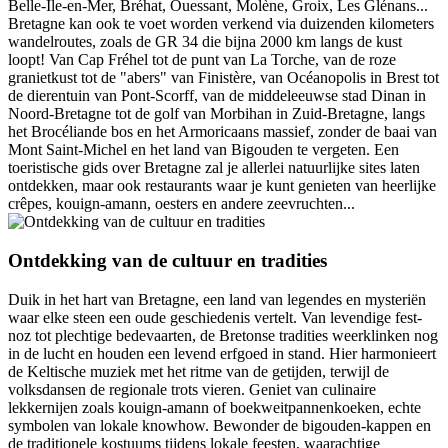
Belle-Île-en-Mer, Bréhat, Ouessant, Molène, Groix, Les Glénans...
Bretagne kan ook te voet worden verkend via duizenden kilometers
wandelroutes, zoals de GR 34 die bijna 2000 km langs de kust
loopt! Van Cap Fréhel tot de punt van La Torche, van de roze
granietkust tot de "abers" van Finistère, van Océanopolis in Brest tot
de dierentuin van Pont-Scorff, van de middeleeuwse stad Dinan in
Noord-Bretagne tot de golf van Morbihan in Zuid-Bretagne, langs
het Brocéliande bos en het Armoricaans massief, zonder de baai van
Mont Saint-Michel en het land van Bigouden te vergeten. Een
toeristische gids over Bretagne zal je allerlei natuurlijke sites laten
ontdekken, maar ook restaurants waar je kunt genieten van heerlijke
crêpes, kouign-amann, oesters en andere zeevruchten...
Ontdekking van de cultuur en tradities
Duik in het hart van Bretagne, een land van legendes en mysteriën
waar elke steen een oude geschiedenis vertelt. Van levendige fest-
noz tot plechtige bedevaarten, de Bretonse tradities weerklinken nog
in de lucht en houden een levend erfgoed in stand. Hier harmonieert
de Keltische muziek met het ritme van de getijden, terwijl de
volksdansen de regionale trots vieren. Geniet van culinaire
lekkernijen zoals kouign-amann of boekweitpannenkoeken, echte
symbolen van lokale knowhow. Bewonder de bigouden-kappen en
de traditionele kostuums tijdens lokale feesten, waarachtige