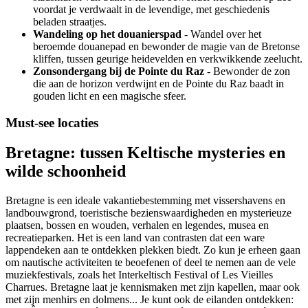
voordat je verdwaalt in de levendige, met geschiedenis
beladen straatjes.
Wandeling op het douanierspad
- Wandel over het
beroemde douanepad en bewonder de magie van de Bretonse
kliffen, tussen geurige heidevelden en verkwikkende zeelucht.
Zonsondergang bij de Pointe du Raz
- Bewonder de zon
die aan de horizon verdwijnt en de Pointe du Raz baadt in
gouden licht en een magische sfeer.
Must-see locaties
Bretagne: tussen Keltische mysteries en
wilde schoonheid
Bretagne is een ideale vakantiebestemming met vissershavens en
landbouwgrond, toeristische bezienswaardigheden en mysterieuze
plaatsen, bossen en wouden, verhalen en legendes, musea en
recreatieparken. Het is een land van contrasten dat een ware
lappendeken aan te ontdekken plekken biedt. Zo kun je erheen gaan
om nautische activiteiten te beoefenen of deel te nemen aan de vele
muziekfestivals, zoals het Interkeltisch Festival of Les Vieilles
Charrues. Bretagne laat je kennismaken met zijn kapellen, maar ook
met zijn menhirs en dolmens... Je kunt ook de eilanden ontdekken: