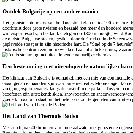
Ontdek Bulgarije op een andere manier
Het grootste natuurpark van het land strekt zich uit tot 100 km ten 
doorkruist door grote rivieren en bezaaid met meer dan honderd meren
wintersportresort van het land. Gelegen op 1300 m hoogte, werd Borov
de oudste Bulgaarse steden, gesticht door de Grieken in de 5e eeuw v
geplaveide straatjes in zijn historische hart. De "Stad op de 7 heuvel
historische centrum een indrukwekkend aantal antieke ruïnes, waaron
Een bestemming met uiteenlopende natuurlijke char
Het klimaat van Bulgarije is gematigd, met een mix van continentale
onaangename maanden zijn voor buitenrecreatie. Mooie dagen komen het
voetgangerspromenades, langs de kust of in de parken. Tussen maart en
beoefenen zijn uitstekend: skiën, snowboarden en sneeuwschoenwande
goede klimaat u in staat om het hele jaar door te genieten van fruit e
Het Land van Thermale Baden
Met zijn bijna 600 bronnen van mineraalwater met genezende eigensc
Romeinen bouwden steden en openbare baden rond deze bronnen, gele