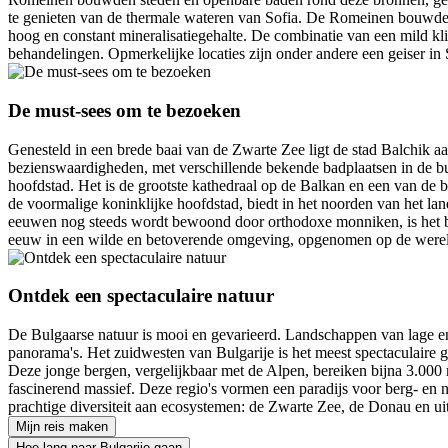
te genieten van de thermale wateren van Sofia. De Romeinen bouwde
hoog en constant mineralisatiegehalte. De combinatie van een mild k
behandelingen. Opmerkelijke locaties zijn onder andere een geiser i
De must-sees om te bezoeken
Genesteld in een brede baai van de Zwarte Zee ligt de stad Balchik aa
bezienswaardigheden, met verschillende bekende badplaatsen in de b
hoofdstad. Het is de grootste kathedraal op de Balkan en een van de be
de voormalige koninklijke hoofdstad, biedt in het noorden van het land
eeuwen nog steeds wordt bewoond door orthodoxe monniken, is het bero
eeuw in een wilde en betoverende omgeving, opgenomen op de were
Ontdek een spectaculaire natuur
De Bulgaarse natuur is mooi en gevarieerd. Landschappen van lage en
panorama's. Het zuidwesten van Bulgarije is het meest spectaculaire 
Deze jonge bergen, vergelijkbaar met de Alpen, bereiken bijna 3.000 
fascinerend massief. Deze regio's vormen een paradijs voor berg- en 
prachtige diversiteit aan ecosystemen: de Zwarte Zee, de Donau en ui
Mijn reis maken
Hoe lang naar Bulgarije gaan