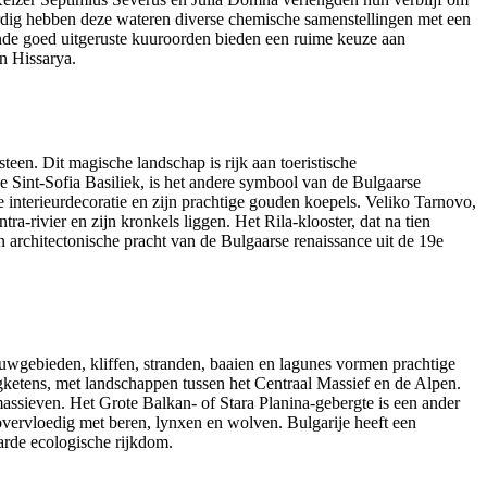
dig hebben deze wateren diverse chemische samenstellingen met een
ende goed uitgeruste kuuroorden bieden een ruime keuze aan
n Hissarya.
een. Dit magische landschap is rijk aan toeristische
Sint-Sofia Basiliek, is het andere symbool van de Bulgaarse
ke interieurdecoratie en zijn prachtige gouden koepels. Veliko Tarnovo,
a-rivier en zijn kronkels liggen. Het Rila-klooster, dat na tien
 architectonische pracht van de Bulgaarse renaissance uit de 19e
uwgebieden, kliffen, stranden, baaien en lagunes vormen prachtige
gketens, met landschappen tussen het Centraal Massief en de Alpen.
assieven. Het Grote Balkan- of Stara Planina-gebergte is een ander
overvloedig met beren, lynxen en wolven. Bulgarije heeft een
arde ecologische rijkdom.