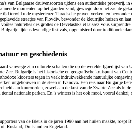
a's van Bulgaarse druivensoorten tijdens een authentieke proeverij, in 
pannende momenten op het gouden zand, gewiegd door het zachte geka
e tijd terwijl u de mysterieuze Thracische graven verkent en bewonder 
eplaveide straatjes van Plovdiv, bewonder de kleurrijke huizen en laat
voûtes naturelles des grottes de Devetashka et laissez-vous surprendre 
 Bulgarije tijdens levendige festivals, opgeluisterd door traditionele 
natuur en geschiedenis
waard vanwege zijn culturele schatten die op de werelderfgoedlijst va
e Zee. Bulgarije is het historische en geografische kruispunt van Cent
 orthodoxe kloosters tegen in vaak indrukwekkende natuurlijke omgevin
skerken uitgehouwen in de steen in Ivanovo. Een reis naar Bulgarije b
veelheid aan kuuroorden, zowel aan de kust van de Zwarte Zee als in de
iental nationale parken. En 's winters is het ook mooi, vooral dankzij 
pporters van de Bleus in de jaren 1990 aan het huilen maakte, roept Bulg
g uit Rusland, Duitsland en Engeland.