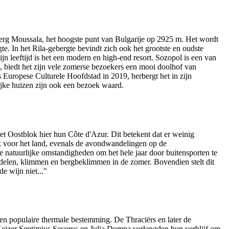
 berg Moussala, het hoogste punt van Bulgarije op 2925 m. Het wordt
. In het Rila-gebergte bevindt zich ook het grootste en oudste
 leeftijd is het een modern en high-end resort. Sozopol is een van
, biedt het zijn vele zomerse bezoekers een mooi doolhof van
s Europese Culturele Hoofdstad in 2019, herbergt het in zijn
ijke huizen zijn ook een bezoek waard.
t Oostblok hier hun Côte d'Azur. Dit betekent dat er weinig
ek voor het land, evenals de avondwandelingen op de
e natuurlijke omstandigheden om het hele jaar door buitensporten te
delen, klimmen en bergbeklimmen in de zomer. Bovendien stelt dit
e wijn niet..."
n populaire thermale bestemming. De Thraciërs en later de
eizer Septimius Severus en Julia Domna verlengden hun verblijf om