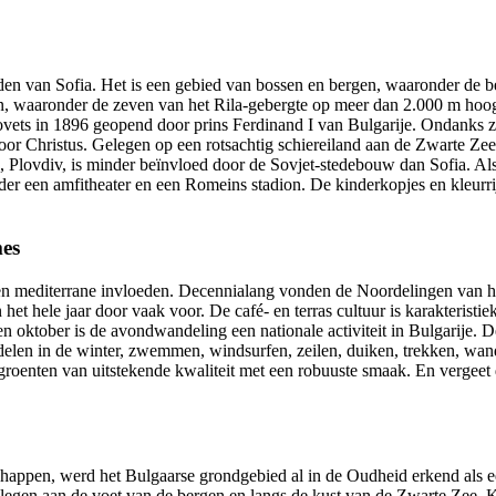
zuiden van Sofia. Het is een gebied van bossen en bergen, waaronder de
, waaronder de zeven van het Rila-gebergte op meer dan 2.000 m hoogte
ets in 1896 geopend door prins Ferdinand I van Bulgarije. Ondanks zijn
oor Christus. Gelegen op een rotsachtig schiereiland aan de Zwarte Zee
s", Plovdiv, is minder beïnvloed door de Sovjet-stedebouw dan Sofia. Al
der een amfitheater en een Romeins stadion. De kinderkopjes en kleurr
mes
 en mediterrane invloeden. Decennialang vonden de Noordelingen van he
 hele jaar door vaak voor. De café- en terras cultuur is karakteristi
 oktober is de avondwandeling een nationale activiteit in Bulgarije. D
len in de winter, zwemmen, windsurfen, zeilen, duiken, trekken, wan
n groenten van uitstekende kwaliteit met een robuuste smaak. En vergeet d
happen, werd het Bulgaarse grondgebied al in de Oudheid erkend als ee
gen aan de voet van de bergen en langs de kust van de Zwarte Zee. K