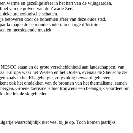
een warme en gezellige sfeer in het hart van de wijngaarden.
bbel van de golven van de Zwarte Zee.
unieke archeologische schatten.
 je betoveren door de bohemien sfeer van deze oude stad.
par la magie de ce monde souterrain chargé d’histoire.
dansen en meeslepende muziek.
n UNESCO staan en de grote verscheidenheid aan landschappen, van
raal-Europa waar het Westen en het Oosten, evenals de Slavische ziel
gen zoals in het Rilagebergte, zorgvuldig bewaard gebleven
etekent ook het ontdekken van de bronnen van het thermalisme, samen
 bergen. Groene toerisme is hier trouwens een belangrijk voordeel om
de drie lokale skigebieden.
arije waarschijnlijk niet veel bij je op. Toch komen jaarlijks