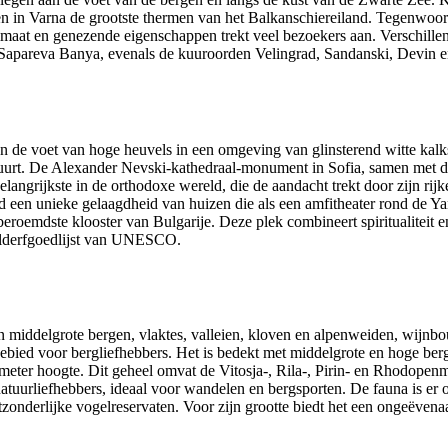
n in Varna de grootste thermen van het Balkanschiereiland. Tegenwoor
limaat en genezende eigenschappen trekt veel bezoekers aan. Verschill
n Sapareva Banya, evenals de kuuroorden Velingrad, Sandanski, Devin e
n de voet van hoge heuvels in een omgeving van glinsterend witte kalkst
uurt. De Alexander Nevski-kathedraal-monument in Sofia, samen met de 
langrijkste in de orthodoxe wereld, die de aandacht trekt door zijn rij
 een unieke gelaagdheid van huizen die als een amfitheater rond de Yantr
emdste klooster van Bulgarije. Deze plek combineert spiritualiteit en
lderfgoedlijst van UNESCO.
 middelgrote bergen, vlaktes, valleien, kloven en alpenweiden, wijnbo
gebied voor bergliefhebbers. Het is bedekt met middelgrote en hoge ber
meter hoogte. Dit geheel omvat de Vitosja-, Rila-, Pirin- en Rhodopenm
natuurliefhebbers, ideaal voor wandelen en bergsporten. De fauna is er 
tzonderlijke vogelreservaten. Voor zijn grootte biedt het een ongeëvena