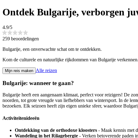
Ontdek Bulgarije, verborgen j
4.9/5
259 beoordelingen
Bulgarije, een onverwachte schat om te ontdekken.
Kom de culturele en natuurlijke rijkdommen van Bulgarije verkennen
Alle reizen
Mijn reis maken
Bulgarije: wanneer te gaan?
Bulgarije heeft een aangenaam klimaat, perfect voor reizigers! De zo
noorden, tot grote vreugde van liefhebbers van wintersport. In de len
bezoeken. Elk seizoen heeft zijn eigen unieke sfeer, waardoor Bulgarije
Activiteitenideeën
Ontdekking van de orthodoxe kloosters
- Maak kennis met de
Wandeling in het Rilagebergte
- Verken betoverende paden in 