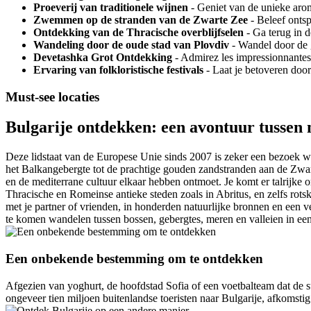
Proeverij van traditionele wijnen
- Geniet van de unieke arom
Zwemmen op de stranden van de Zwarte Zee
- Beleef onts
Ontdekking van de Thracische overblijfselen
- Ga terug in d
Wandeling door de oude stad van Plovdiv
- Wandel door de g
Devetashka Grot Ontdekking
- Admirez les impressionnantes 
Ervaring van folkloristische festivals
- Laat je betoveren door
Must-see locaties
Bulgarije ontdekken: een avontuur tussen 
Deze lidstaat van de Europese Unie sinds 2007 is zeker een bezoek 
het Balkangebergte tot de prachtige gouden zandstranden aan de Zwart
en de mediterrane cultuur elkaar hebben ontmoet. Je komt er talrijke
Thracische en Romeinse antieke steden zoals in Abritus, en zelfs rot
met je partner of vrienden, in honderden natuurlijke bronnen en een 
te komen wandelen tussen bossen, gebergtes, meren en valleien in een t
Een onbekende bestemming om te ontdekken
Afgezien van yoghurt, de hoofdstad Sofia of een voetbalteam dat de su
ongeveer tien miljoen buitenlandse toeristen naar Bulgarije, afkomsti