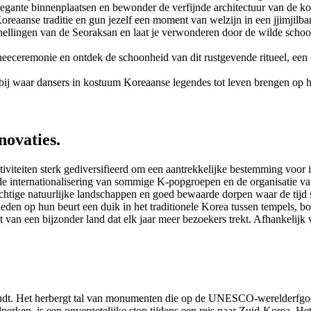
egante binnenplaatsen en bewonder de verfijnde architectuur van de ko
oreaanse traditie en gun jezelf een moment van welzijn in een jjimjilb
hellingen van de Seoraksan en laat je verwonderen door de wilde scho
eceremonie en ontdek de schoonheid van dit rustgevende ritueel, een ech
ij waar dansers in kostuum Koreaanse legendes tot leven brengen op he
novaties.
tiviteiten sterk gediversifieerd om een aantrekkelijke bestemming voor
j de internationalisering van sommige K-popgroepen en de organisatie
htige natuurlijke landschappen en goed bewaarde dorpen waar de tijd som
ieden op hun beurt een duik in het traditionele Korea tussen tempels, b
t van een bijzonder land dat elk jaar meer bezoekers trekt. Afhankelijk
ehoudt. Het herbergt tal van monumenten die op de UNESCO-werelderfgoed
perken, is een onvergetelijke stop tijdens een reis naar Zuid-Korea. He