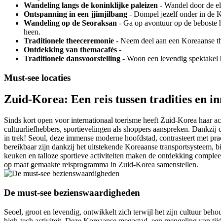
Wandeling langs de koninklijke paleizen
- Wandel door de el
Ontspanning in een jjimjilbang
- Dompel jezelf onder in de K
Wandeling op de Seoraksan
- Ga op avontuur op de beboste 
heen.
Traditionele theeceremonie
- Neem deel aan een Koreaanse the
Ontdekking van themacafés
-
Traditionele dansvoorstelling
- Woon een levendig spektakel b
Must-see locaties
Zuid-Korea: Een reis tussen tradities en in
Sinds kort open voor internationaal toerisme heeft Zuid-Korea haar ac
cultuurliefhebbers, sportievelingen als shoppers aanspreken. Dankzi
in trek! Seoul, deze immense moderne hoofdstad, contrasteert met prac
bereikbaar zijn dankzij het uitstekende Koreaanse transportsysteem, b
keuken en talloze sportieve activiteiten maken de ontdekking complee
op maat gemaakte reisprogramma in Zuid-Korea samenstellen.
De must-see bezienswaardigheden
Seoel, groot en levendig, ontwikkelt zich terwijl het zijn cultuur b
high-tech activiteit. Deze Koreaanse megastad, een mengeling van tijd