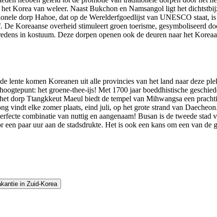
 het Korea van weleer. Naast Bukchon en Namsangol ligt het dichtstbij
itionele dorp Hahoe, dat op de Werelderfgoedlijst van UNESCO staat, 
jf. De Koreaanse overheid stimuleert groen toerisme, gesymboliseerd do
redens in kostuum. Deze dorpen openen ook de deuren naar het Koreaan
 de lente komen Koreanen uit alle provincies van het land naar deze pl
hoogtepunt: het groene-thee-ijs! Met 1700 jaar boeddhistische geschied
in het dorp Ttangkkeut Maeul biedt de tempel van Mihwangsa een pracht
g vindt elke zomer plaats, eind juli, op het grote strand van Daecheon
rfecte combinatie van nuttig en aangenaam! Busan is de tweede stad 
 een paar uur aan de stadsdrukte. Het is ook een kans om een van de 
kantie in Zuid-Korea