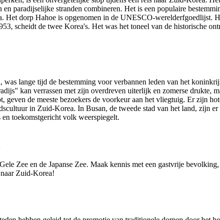
 en paradijselijke stranden combineren. Het is een populaire bestemm
. Het dorp Hahoe is opgenomen in de UNESCO-werelderfgoedlijst. Het 
953, scheidt de twee Korea's. Het was het toneel van de historische o
d, was lange tijd de bestemming voor verbannen leden van het koninkrij
aradijs" kan verrassen met zijn overdreven uiterlijk en zomerse drukte, 
geven de meeste bezoekers de voorkeur aan het vliegtuig. Er zijn hotel
dscultuur in Zuid-Korea. In Busan, de tweede stad van het land, zijn er 
s en toekomstgericht volk weerspiegelt.
n
Gele Zee en de Japanse Zee. Maak kennis met een gastvrije bevolking, d
 naar Zuid-Korea!
den hebben geleid tot de promotie van traditionele dorpen door het he