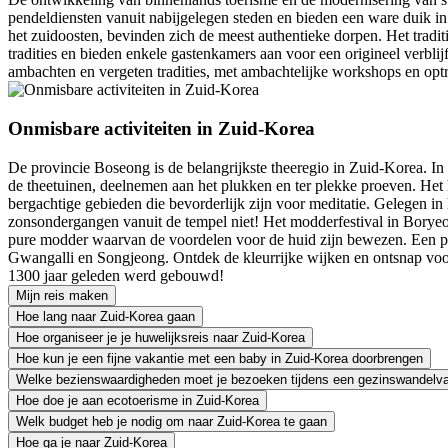
pendeldiensten vanuit nabijgelegen steden en bieden een ware duik in
het zuidoosten, bevinden zich de meest authentieke dorpen. Het trad
tradities en bieden enkele gastenkamers aan voor een origineel verbli
ambachten en vergeten tradities, met ambachtelijke workshops en opt
Onmisbare activiteiten in Zuid-Korea
De provincie Boseong is de belangrijkste theeregio in Zuid-Korea. In
de theetuinen, deelnemen aan het plukken en ter plekke proeven. Het 
bergachtige gebieden die bevorderlijk zijn voor meditatie. Gelegen 
zonsondergangen vanuit de tempel niet! Het modderfestival in Boryeon
pure modder waarvan de voordelen voor de huid zijn bewezen. Een pe
Gwangalli en Songjeong. Ontdek de kleurrijke wijken en ontsnap voor
1300 jaar geleden werd gebouwd!
Mijn reis maken
Hoe lang naar Zuid-Korea gaan
Hoe organiseer je je huwelijksreis naar Zuid-Korea
Hoe kun je een fijne vakantie met een baby in Zuid-Korea doorbrengen
Welke bezienswaardigheden moet je bezoeken tijdens een gezinswandelva
Hoe doe je aan ecotoerisme in Zuid-Korea
Welk budget heb je nodig om naar Zuid-Korea te gaan
Hoe ga je naar Zuid-Korea