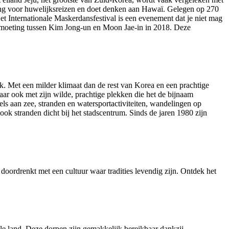
ing voor huwelijksreizen en doet denken aan Hawaï. Gelegen op 270
Internationale Maskerdansfestival is een evenement dat je niet mag
ntmoeting tussen Kim Jong-un en Moon Jae-in in 2018. Deze
k. Met een milder klimaat dan de rest van Korea en een prachtige
maar ook met zijn wilde, prachtige plekken die het de bijnaam
s aan zee, stranden en watersportactiviteiten, wandelingen op
ook stranden dicht bij het stadscentrum. Sinds de jaren 1980 zijn
oordrenkt met een cultuur waar tradities levendig zijn. Ontdek het
le land. Deze dorpen zijn gemakkelijk bereikbaar dankzij