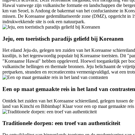
Hawaï vanwege zijn vulkanische formatie en landschappen die bergen
km van Seoel, is Andong de bakermat van het confucianisme in Korea
missen. De Koreaanse gedemilitariseerde zone (DMZ), opgericht in 1
indrukwekkende site is ook een natuurpark.
Jeju, een toeristisch paradijs geliefd bij Koreanen
Het eiland Jeju-do, gelegen ten zuiden van het Koreaanse schiereilan
kustlijn, is het tegenwoordig populair bij Koreaanse toeristen. Dit "p
"Koreaanse Hawaï" hebben opgeleverd. Hoewel toegankelijk per boot, 
vulkanische hellingen en thermale bronnen. Jeju belichaamt de vrijetij
pretparken, stranden en recreatiecentra vermenigvuldigd, wat een trot
Een op maat gemaakte reis in het land van contraste
Ontdek het zuiden van het Koreaanse schiereiland, gelegen tussen de 
land van Kimchi en Bibimbap! Klaar voor een op maat gemaakte reis
Traditionele dorpen: een troef van authenticiteit
De ontwikkeling van binnenlands toerisme en de modernisering van ste