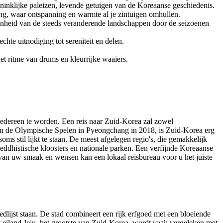
ninklijke paleizen, levende getuigen van de Koreaanse geschiedenis.
ang, waar ontspanning en warmte al je zintuigen omhullen.
onheid van de steeds veranderende landschappen door de seizoenen
te uitnodiging tot sereniteit en delen.
t ritme van drums en kleurrijke waaiers.
 iedereen te worden. Een reis naar Zuid-Korea zal zowel
 van de Olympische Spelen in Pyeongchang in 2018, is Zuid-Korea erg
s stil lijkt te staan. De meest afgelegen regio's, die gemakkelijk
oeddhistische kloosters en nationale parken. Een verfijnde Koreaanse
 van uw smaak en wensen kan een lokaal reisbureau voor u het juiste
lijst staan. De stad combineert een rijk erfgoed met een bloeiende
t eiland Jeju, het grootste van Zuid-Korea, wordt vaak vergeleken met