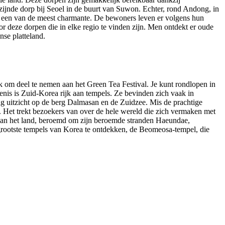
zijnde dorp bij Seoel in de buurt van Suwon. Echter, rond Andong, in
is een van de meest charmante. De bewoners leven er volgens hun
or deze dorpen die in elke regio te vinden zijn. Men ontdekt er oude
se platteland.
ek om deel te nemen aan het Green Tea Festival. Je kunt rondlopen in
enis is Zuid-Korea rijk aan tempels. Ze bevinden zich vaak in
ig uitzicht op de berg Dalmasan en de Zuidzee. Mis de prachtige
. Het trekt bezoekers van over de hele wereld die zich vermaken met
van het land, beroemd om zijn beroemde stranden Haeundae,
grootste tempels van Korea te ontdekken, de Beomeosa-tempel, die