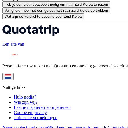
Heb je een visum/paspoort nodig om naar Zuid-Korea te reizen
Veiligheid: hoe met een gerust hart naar Zuid-Korea vertrekken
Wat zijn de verplichte vaccins voor Zuid-Korea
Een site van
Personaliseer uw reizen met Quotatrip en ontvang gepersonaliseerde 
Nuttige links
Hulp nodig?
Wie zijn wij?
Laat je inspireren voor je reizen
Cookie en privacy
Juridische vermeldingen
Neem contact met ons op
Word een partneragentschap
info@quotatri