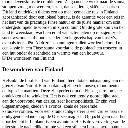
mooie levenskunst te combineren. Ze gaan elke week naar de sauna,
stoppen vroeg met werken, lezen, dansen, leren, skiën, schaatsen...
Dit land ontdekken tijdens een op maat gemaakte reis in Finland
georganiseerd door een lokaal bureau, is de garantie voor een reis in
het hart van de prachtige Finse natuur en de juiste manier om echt
ondergedompeld te worden in zijn cultuur. Om de grote kou van het
land te weerstaan, wachten er tal van activiteiten op reizigers zoals
sneeuwscooter- of hondenslederitten in gezelschap van husky's,
evenals toerskiën. Al deze inspanningen zullen worden beloond met
een sessie in een Finse sauna voordat je de poolnachten trotseert in
een hut onder de zachtheid en warmte van een houtvuur.
De wonderen van Finland
Helsinki, de hoofdstad van Finland, biedt totale ontsnapping aan de
grenzen van Noord-Europa dankzij zijn vele musea, monumenten
en typische markten. Deze zijn perfect om de Finse gastronomie te
ontdekken of te winkelen. Het is ook een trendy noordelijke stad,
aan de vooravond van design, zeer kosmopolitisch. Er zijn veel
uitgaansmogelijkheden 's avonds, zoals de beroemde
karaokeavonden. Voor een strandachtige sfeer is een cruise naar de
omliggende eilanden op de Oostzee magisch. Op jacht gaan naar het
noorderlicht in Lapland is een avontuur. Het is de verovering van de
uitgestrekte nachtelijke ruimte van een stille en besneeuwde natuur.