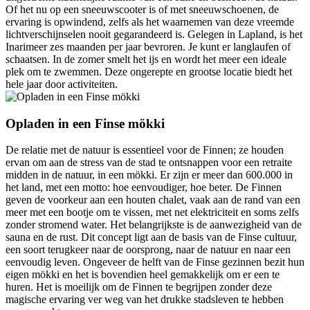
Of het nu op een sneeuwscooter is of met sneeuwschoenen, de
ervaring is opwindend, zelfs als het waarnemen van deze vreemde
lichtverschijnselen nooit gegarandeerd is. Gelegen in Lapland, is het
Inarimeer zes maanden per jaar bevroren. Je kunt er langlaufen of
schaatsen. In de zomer smelt het ijs en wordt het meer een ideale
plek om te zwemmen. Deze ongerepte en grootse locatie biedt het
hele jaar door activiteiten.
Opladen in een Finse mökki
De relatie met de natuur is essentieel voor de Finnen; ze houden
ervan om aan de stress van de stad te ontsnappen voor een retraite
midden in de natuur, in een mökki. Er zijn er meer dan 600.000 in
het land, met een motto: hoe eenvoudiger, hoe beter. De Finnen
geven de voorkeur aan een houten chalet, vaak aan de rand van een
meer met een bootje om te vissen, met net elektriciteit en soms zelfs
zonder stromend water. Het belangrijkste is de aanwezigheid van de
sauna en de rust. Dit concept ligt aan de basis van de Finse cultuur,
een soort terugkeer naar de oorsprong, naar de natuur en naar een
eenvoudig leven. Ongeveer de helft van de Finse gezinnen bezit hun
eigen mökki en het is bovendien heel gemakkelijk om er een te
huren. Het is moeilijk om de Finnen te begrijpen zonder deze
magische ervaring ver weg van het drukke stadsleven te hebben