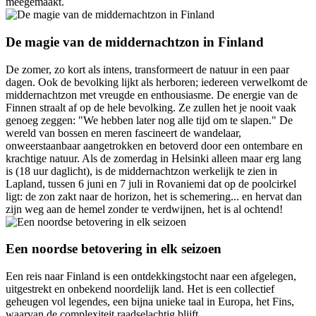
meegemaakt.
De magie van de middernachtzon in Finland
De zomer, zo kort als intens, transformeert de natuur in een paar
dagen. Ook de bevolking lijkt als herboren; iedereen verwelkomt de
middernachtzon met vreugde en enthousiasme. De energie van de
Finnen straalt af op de hele bevolking. Ze zullen het je nooit vaak
genoeg zeggen: "We hebben later nog alle tijd om te slapen." De
wereld van bossen en meren fascineert de wandelaar,
onweerstaanbaar aangetrokken en betoverd door een ontembare en
krachtige natuur. Als de zomerdag in Helsinki alleen maar erg lang
is (18 uur daglicht), is de middernachtzon werkelijk te zien in
Lapland, tussen 6 juni en 7 juli in Rovaniemi dat op de poolcirkel
ligt: de zon zakt naar de horizon, het is schemering... en hervat dan
zijn weg aan de hemel zonder te verdwijnen, het is al ochtend!
Een noordse betovering in elk seizoen
Een reis naar Finland is een ontdekkingstocht naar een afgelegen,
uitgestrekt en onbekend noordelijk land. Het is een collectief
geheugen vol legendes, een bijna unieke taal in Europa, het Fins,
waarvan de complexiteit raadselachtig blijft.