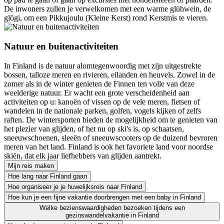
De inwoners zullen je verwelkomen met een warme glühwein, de
glögi, om een Pikkujoulu (Kleine Kerst) rond Kerstmis te vieren.
Natuur en buitenactiviteiten
In Finland is de natuur alomtegenwoordig met zijn uitgestrekte
bossen, talloze meren en rivieren, eilanden en heuvels. Zowel in de
zomer als in de winter genieten de Finnen ten volle van deze
weelderige natuur. Er wacht een grote verscheidenheid aan
activiteiten op u: kanoën of vissen op de vele meren, fietsen of
wandelen in de nationale parken, golfen, vogels kijken of zelfs
raften. De wintersporten bieden de mogelijkheid om te genieten van
het plezier van glijden, of het nu op ski's is, op schaatsen,
sneeuwschoenen, sleeën of sneeuwscooters op de duizend bevroren
meren van het land. Finland is ook het favoriete land voor noordse
skiën, dat elk jaar liefhebbers van glijden aantrekt.
Mijn reis maken
Hoe lang naar Finland gaan
Hoe organiseer je je huwelijksreis naar Finland
Hoe kun je een fijne vakantie doorbrengen met een baby in Finland
Welke bezienswaardigheden bezoeken tijdens een
gezinswandelvakantie in Finland