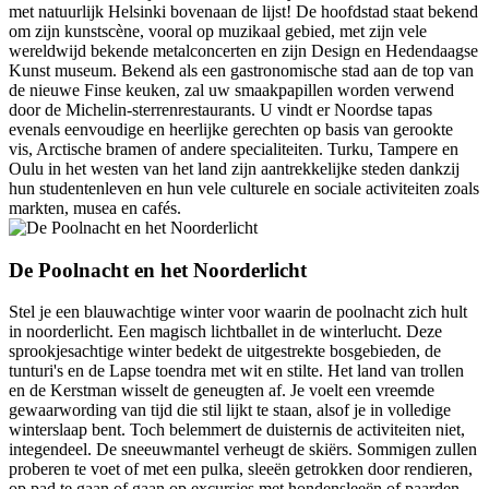
met natuurlijk Helsinki bovenaan de lijst! De hoofdstad staat bekend
om zijn kunstscène, vooral op muzikaal gebied, met zijn vele
wereldwijd bekende metalconcerten en zijn Design en Hedendaagse
Kunst museum. Bekend als een gastronomische stad aan de top van
de nieuwe Finse keuken, zal uw smaakpapillen worden verwend
door de Michelin-sterrenrestaurants. U vindt er Noordse tapas
evenals eenvoudige en heerlijke gerechten op basis van gerookte
vis, Arctische bramen of andere specialiteiten. Turku, Tampere en
Oulu in het westen van het land zijn aantrekkelijke steden dankzij
hun studentenleven en hun vele culturele en sociale activiteiten zoals
markten, musea en cafés.
De Poolnacht en het Noorderlicht
Stel je een blauwachtige winter voor waarin de poolnacht zich hult
in noorderlicht. Een magisch lichtballet in de winterlucht. Deze
sprookjesachtige winter bedekt de uitgestrekte bosgebieden, de
tunturi's en de Lapse toendra met wit en stilte. Het land van trollen
en de Kerstman wisselt de geneugten af. Je voelt een vreemde
gewaarwording van tijd die stil lijkt te staan, alsof je in volledige
winterslaap bent. Toch belemmert de duisternis de activiteiten niet,
integendeel. De sneeuwmantel verheugt de skiërs. Sommigen zullen
proberen te voet of met een pulka, sleeën getrokken door rendieren,
op pad te gaan of gaan op excursies met hondensleeën of paarden.