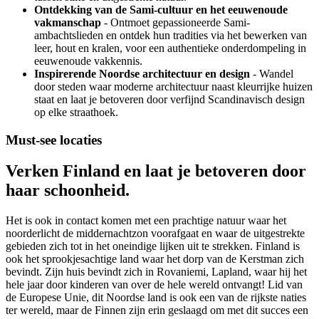
Ontdekking van de Sami-cultuur en het eeuwenoude
vakmanschap
- Ontmoet gepassioneerde Sami-
ambachtslieden en ontdek hun tradities via het bewerken van
leer, hout en kralen, voor een authentieke onderdompeling in
eeuwenoude vakkennis.
Inspirerende Noordse architectuur en design
- Wandel
door steden waar moderne architectuur naast kleurrijke huizen
staat en laat je betoveren door verfijnd Scandinavisch design
op elke straathoek.
Must-see locaties
Verken Finland en laat je betoveren door
haar schoonheid.
Het is ook in contact komen met een prachtige natuur waar het
noorderlicht de middernachtzon voorafgaat en waar de uitgestrekte
gebieden zich tot in het oneindige lijken uit te strekken. Finland is
ook het sprookjesachtige land waar het dorp van de Kerstman zich
bevindt. Zijn huis bevindt zich in Rovaniemi, Lapland, waar hij het
hele jaar door kinderen van over de hele wereld ontvangt! Lid van
de Europese Unie, dit Noordse land is ook een van de rijkste naties
ter wereld, maar de Finnen zijn erin geslaagd om met dit succes een