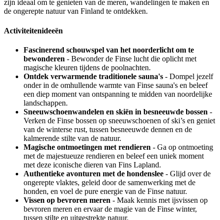
zijn ideaal om te genieten van de meren, wandelingen te maken en
de ongerepte natuur van Finland te ontdekken.
Activiteitenideeën
Fascinerend schouwspel van het noorderlicht om te
bewonderen
- Bewonder de Finse lucht die oplicht met
magische kleuren tijdens de poolnachten.
Ontdek verwarmende traditionele sauna's
- Dompel jezelf
onder in de omhullende warmte van Finse sauna's en beleef
een diep moment van ontspanning te midden van noordelijke
landschappen.
Sneeuwschoenwandelen en skiën in besneeuwde bossen
-
Verken de Finse bossen op sneeuwschoenen of ski’s en geniet
van de winterse rust, tussen besneeuwde dennen en de
kalmerende stilte van de natuur.
Magische ontmoetingen met rendieren
- Ga op ontmoeting
met de majestueuze rendieren en beleef een uniek moment
met deze iconische dieren van Fins Lapland.
Authentieke avonturen met de hondenslee
- Glijd over de
ongerepte vlaktes, geleid door de samenwerking met de
honden, en voel de pure energie van de Finse natuur.
Vissen op bevroren meren
- Maak kennis met ijsvissen op
bevroren meren en ervaar de magie van de Finse winter,
tussen stilte en uitgestrekte natuur.