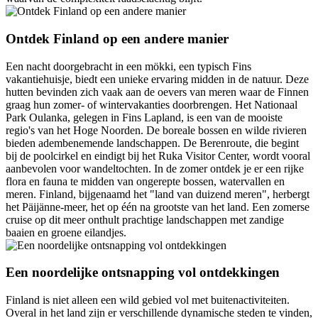
Ontdek Finland op een andere manier
Een nacht doorgebracht in een mökki, een typisch Fins
vakantiehuisje, biedt een unieke ervaring midden in de natuur. Deze
hutten bevinden zich vaak aan de oevers van meren waar de Finnen
graag hun zomer- of wintervakanties doorbrengen. Het Nationaal
Park Oulanka, gelegen in Fins Lapland, is een van de mooiste
regio's van het Hoge Noorden. De boreale bossen en wilde rivieren
bieden adembenemende landschappen. De Berenroute, die begint
bij de poolcirkel en eindigt bij het Ruka Visitor Center, wordt vooral
aanbevolen voor wandeltochten. In de zomer ontdek je er een rijke
flora en fauna te midden van ongerepte bossen, watervallen en
meren. Finland, bijgenaamd het "land van duizend meren", herbergt
het Päijänne-meer, het op één na grootste van het land. Een zomerse
cruise op dit meer onthult prachtige landschappen met zandige
baaien en groene eilandjes.
Een noordelijke ontsnapping vol ontdekkingen
Finland is niet alleen een wild gebied vol met buitenactiviteiten.
Overal in het land zijn er verschillende dynamische steden te vinden,