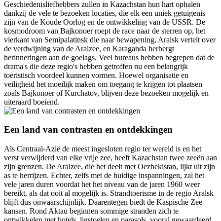
Geschiedenisliefhebbers zullen in Kazachstan hun hart ophalen
dankzij de vele te bezoeken locaties, die elk een uniek getuigenis
zijn van de Koude Oorlog en de ontwikkeling van de USSR. De
kosmodroom van Bajkonoer roept de race naar de sterren op, het
vierkant van Semipalatinsk die naar bewapening, Aralsk vertelt over
de verdwijning van de Aralzee, en Karaganda herbergt
herinneringen aan de goelags. Veel bureaus hebben begrepen dat de
drama's die deze regio's hebben getroffen nu een belangrijk
toeristisch voordeel kunnen vormen. Hoewel organisatie en
veiligheid het moeilijk maken om toegang te krijgen tot plaatsen
zoals Bajkonoer of Kurchatov, blijven deze bezoeken mogelijk en
uiteraard boeiend.
Een land van contrasten en ontdekkingen
Als Centraal-Azië de meest ingesloten regio ter wereld is en het
verst verwijderd van elke vrije zee, heeft Kazachstan twee zeeën aan
zijn grenzen. De Aralzee, die het deelt met Oezbekistan, lijkt uit zijn
as te herrijzen. Echter, zelfs met de huidige inspanningen, zal het
vele jaren duren voordat het het niveau van de jaren 1960 weer
bereikt, als dat ooit al mogelijk is. Strandtoerisme in de regio Aralsk
blijft dus onwaarschijnlijk. Daarentegen biedt de Kaspische Zee
kansen. Rond Aktau beginnen sommige stranden zich te
ontwikkelen met hotels, ligstoelen en parasols, vooral gewaardeerd