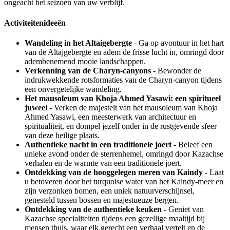
ongeacht het seizoen van uw verblijf.
Activiteitenideeën
Wandeling in het Altaigebergte
- Ga op avontuur in het hart
van de Altajgebergte en adem de frisse lucht in, omringd door
adembenemend mooie landschappen.
Verkenning van de Charyn-canyons
- Bewonder de
indrukwekkende rotsformaties van de Charyn-canyon tijdens
een onvergetelijke wandeling.
Het mausoleum van Khoja Ahmed Yasawi: een spiritueel
juweel
- Verken de majesteit van het mausoleum van Khoja
Ahmed Yasawi, een meesterwerk van architectuur en
spiritualiteit, en dompel jezelf onder in de rustgevende sfeer
van deze heilige plaats.
Authentieke nacht in een traditionele joert
- Beleef een
unieke avond onder de sterrenhemel, omringd door Kazachse
verhalen en de warmte van een traditionele joert.
Ontdekking van de hooggelegen meren van Kaindy
- Laat
u betoveren door het turquoise water van het Kaindy-meer en
zijn verzonken bomen, een uniek natuurverschijnsel,
genesteld tussen bossen en majestueuze bergen.
Ontdekking van de authentieke keuken
- Geniet van
Kazachse specialiteiten tijdens een gezellige maaltijd bij
mensen thuis, waar elk gerecht een verhaal vertelt en de