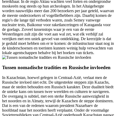
bereikbaar. In de regio Aktau wachten veel forten en ondergrondse
moskeeën nog steeds op hun archeologen. In het Altaigebergte
worden nauwelijks meer dan 200 bezoekers per jaar geteld, waarvan
de meeste onderzoekers of vogelliefhebbers zijn. Daarbij komen de
regio's die lange tijd verboden waren, zoals Semey vanwege
nucleaire tests, Baikonur voor raketlanceringen of Karaganda voor
de goelags. Zoveel tussenstops waar je een van de eerste
Westerlingen zult zijn die voet aan wal zet, wat elk verblijf zal
verrijken met een uniek gevoel van ontdekking. De keerzijde is dat
je geduld moet hebben om er te komen: de infrastructuur staat nog in
de kinderschoenen en toeristen kunnen weinig hulp verwachten van
lokale agentschappen behalve bij het boeken van tickets.
Tussen nomadische tradities en Russische invloeden
In Kazachstan, hoewel gelegen in Centraal-Azië, verlaat men de
Russische invloed niet echt. De uitgestrekte steppen zijn Kazachs,
maar de steden behouden een Russisch karakter. Deze dualiteit biedt
de unieke kans om tussen twee werelden en culturen te navigeren.
De overgang is subtiel, met een sterke Russische aanwezigheid in
het noorden en in Almaty, terwijl de Kazachen de steppe domineren.
Dat is een van de redenen waarom president Nazarbaev de
hoofdstad naar het noorden heeft verplaatst. Onder de voormalige
Sovjetrepublieken van Centraal-Azië onderhoudt Kazachstan nauwe