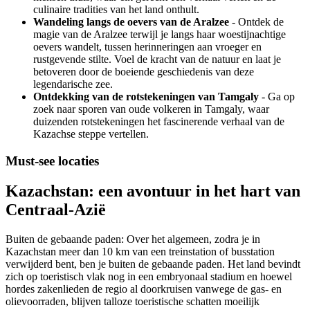
culinaire tradities van het land onthult.
Wandeling langs de oevers van de Aralzee
- Ontdek de
magie van de Aralzee terwijl je langs haar woestijnachtige
oevers wandelt, tussen herinneringen aan vroeger en
rustgevende stilte. Voel de kracht van de natuur en laat je
betoveren door de boeiende geschiedenis van deze
legendarische zee.
Ontdekking van de rotstekeningen van Tamgaly
- Ga op
zoek naar sporen van oude volkeren in Tamgaly, waar
duizenden rotstekeningen het fascinerende verhaal van de
Kazachse steppe vertellen.
Must-see locaties
Kazachstan: een avontuur in het hart van
Centraal-Azië
Buiten de gebaande paden: Over het algemeen, zodra je in
Kazachstan meer dan 10 km van een treinstation of busstation
verwijderd bent, ben je buiten de gebaande paden. Het land bevindt
zich op toeristisch vlak nog in een embryonaal stadium en hoewel
hordes zakenlieden de regio al doorkruisen vanwege de gas- en
olievoorraden, blijven talloze toeristische schatten moeilijk