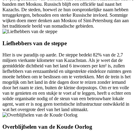
banden met Moskou. Russisch blijft een officiële taal naast het
Kazachs. De steden, hoewel ze hun oorspronkelijke naam hebben
teruggekregen, behouden een sterke Russische invloed. Sommige
wijken doen meer denken aan Moskou of Sint-Petersburg dan aan
het traditionele beeld van nomadische gebieden.
Liefhebbers van de steppe
Hier is uw paradijs op aarde. De steppe bedekt 82% van de 2,7
miljoen vierkante kilometer van Kazachstan. Als je weet dat de
gemiddelde dichtheid van het land 6 inwoners per km² is, zullen
liefhebbers van eenzaamheid en uitgestrekte eindeloze ruimtes geen
moeite hebben om te beslissen om te vertrekken. Met de trein is het
mogelijk om het land in drie dagen door te reizen zonder iemand
door het raam te zien, buiten de kleine dorpsstops. Om er ten volle
van te genieten en een stukje te voet af te leggen, heeft u echter een
solide organisatie nodig of de steun van een betrouwbare lokale
agent, want er is nog geen toeristische infrastructuur ontwikkeld in
wat het overgrote deel van het land uitmaakt.
Overblijfselen van de Koude Oorlog