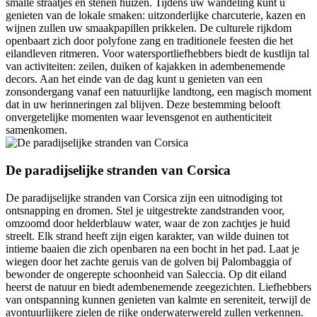
smalle straatjes en stenen huizen. Tijdens uw wandeling kunt u
genieten van de lokale smaken: uitzonderlijke charcuterie, kazen en
wijnen zullen uw smaakpapillen prikkelen. De culturele rijkdom
openbaart zich door polyfone zang en traditionele feesten die het
eilandleven ritmeren. Voor watersportliefhebbers biedt de kustlijn tal
van activiteiten: zeilen, duiken of kajakken in adembenemende
decors. Aan het einde van de dag kunt u genieten van een
zonsondergang vanaf een natuurlijke landtong, een magisch moment
dat in uw herinneringen zal blijven. Deze bestemming belooft
onvergetelijke momenten waar levensgenot en authenticiteit
samenkomen.
De paradijselijke stranden van Corsica
De paradijselijke stranden van Corsica zijn een uitnodiging tot
ontsnapping en dromen. Stel je uitgestrekte zandstranden voor,
omzoomd door helderblauw water, waar de zon zachtjes je huid
streelt. Elk strand heeft zijn eigen karakter, van wilde duinen tot
intieme baaien die zich openbaren na een bocht in het pad. Laat je
wiegen door het zachte geruis van de golven bij Palombaggia of
bewonder de ongerepte schoonheid van Saleccia. Op dit eiland
heerst de natuur en biedt adembenemende zeegezichten. Liefhebbers
van ontspanning kunnen genieten van kalmte en sereniteit, terwijl de
avontuurlijkere zielen de rijke onderwaterwereld zullen verkennen.