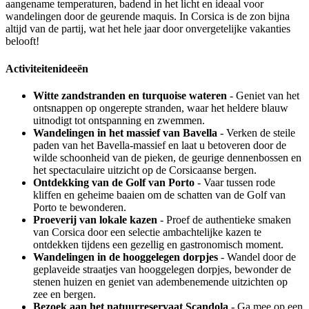
aangename temperaturen, badend in het licht en ideaal voor
wandelingen door de geurende maquis. In Corsica is de zon bijna
altijd van de partij, wat het hele jaar door onvergetelijke vakanties
belooft!
Activiteitenideeën
Witte zandstranden en turquoise wateren
- Geniet van het
ontsnappen op ongerepte stranden, waar het heldere blauw
uitnodigt tot ontspanning en zwemmen.
Wandelingen in het massief van Bavella
- Verken de steile
paden van het Bavella-massief en laat u betoveren door de
wilde schoonheid van de pieken, de geurige dennenbossen en
het spectaculaire uitzicht op de Corsicaanse bergen.
Ontdekking van de Golf van Porto
- Vaar tussen rode
kliffen en geheime baaien om de schatten van de Golf van
Porto te bewonderen.
Proeverij van lokale kazen
- Proef de authentieke smaken
van Corsica door een selectie ambachtelijke kazen te
ontdekken tijdens een gezellig en gastronomisch moment.
Wandelingen in de hooggelegen dorpjes
- Wandel door de
geplaveide straatjes van hooggelegen dorpjes, bewonder de
stenen huizen en geniet van adembenemende uitzichten op
zee en bergen.
Bezoek aan het natuurreservaat Scandola
- Ga mee op een