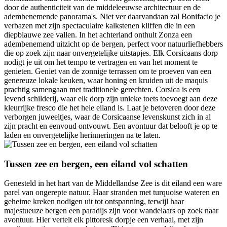
door de authenticiteit van de middeleeuwse architectuur en de
adembenemende panorama's. Niet ver daarvandaan zal Bonifacio je
verbazen met zijn spectaculaire kalkstenen kliffen die in een
diepblauwe zee vallen. In het achterland onthult Zonza een
adembenemend uitzicht op de bergen, perfect voor natuurliefhebbers
die op zoek zijn naar onvergetelijke uitstapjes. Elk Corsicaans dorp
nodigt je uit om het tempo te vertragen en van het moment te
genieten. Geniet van de zonnige terrassen om te proeven van een
genereuze lokale keuken, waar honing en kruiden uit de maquis
prachtig samengaan met traditionele gerechten. Corsica is een
levend schilderij, waar elk dorp zijn unieke toets toevoegt aan deze
kleurrijke fresco die het hele eiland is. Laat je betoveren door deze
verborgen juweeltjes, waar de Corsicaanse levenskunst zich in al
zijn pracht en eenvoud ontvouwt. Een avontuur dat belooft je op te
laden en onvergetelijke herinneringen na te laten.
Tussen zee en bergen, een eiland vol schatten
Genesteld in het hart van de Middellandse Zee is dit eiland een ware
parel van ongerepte natuur. Haar stranden met turquoise wateren en
geheime kreken nodigen uit tot ontspanning, terwijl haar
majestueuze bergen een paradijs zijn voor wandelaars op zoek naar
avontuur. Hier vertelt elk pittoresk dorpje een verhaal, met zijn