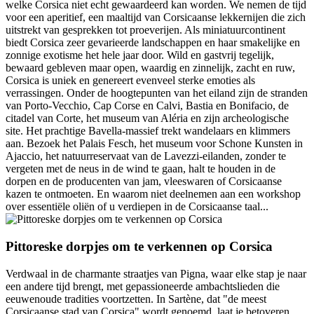
welke Corsica niet echt gewaardeerd kan worden. We nemen de tijd
voor een aperitief, een maaltijd van Corsicaanse lekkernijen die zich
uitstrekt van gesprekken tot proeverijen. Als miniatuurcontinent
biedt Corsica zeer gevarieerde landschappen en haar smakelijke en
zonnige exotisme het hele jaar door. Wild en gastvrij tegelijk,
bewaard gebleven maar open, waardig en zinnelijk, zacht en ruw,
Corsica is uniek en genereert evenveel sterke emoties als
verrassingen. Onder de hoogtepunten van het eiland zijn de stranden
van Porto-Vecchio, Cap Corse en Calvi, Bastia en Bonifacio, de
citadel van Corte, het museum van Aléria en zijn archeologische
site. Het prachtige Bavella-massief trekt wandelaars en klimmers
aan. Bezoek het Palais Fesch, het museum voor Schone Kunsten in
Ajaccio, het natuurreservaat van de Lavezzi-eilanden, zonder te
vergeten met de neus in de wind te gaan, halt te houden in de
dorpen en de producenten van jam, vleeswaren of Corsicaanse
kazen te ontmoeten. En waarom niet deelnemen aan een workshop
over essentiële oliën of u verdiepen in de Corsicaanse taal...
Pittoreske dorpjes om te verkennen op Corsica
Verdwaal in de charmante straatjes van Pigna, waar elke stap je naar
een andere tijd brengt, met gepassioneerde ambachtslieden die
eeuwenoude tradities voortzetten. In Sartène, dat "de meest
Corsicaanse stad van Corsica" wordt genoemd, laat je betoveren