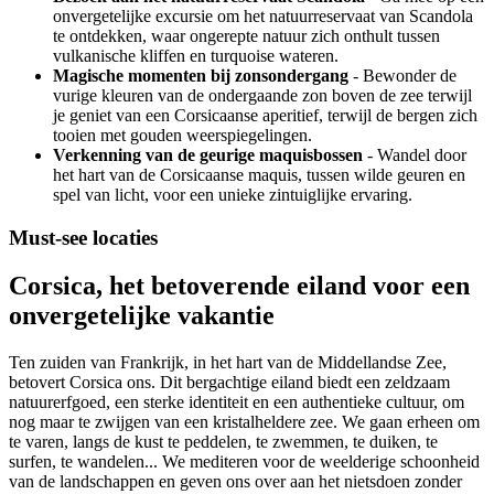
onvergetelijke excursie om het natuurreservaat van Scandola
te ontdekken, waar ongerepte natuur zich onthult tussen
vulkanische kliffen en turquoise wateren.
Magische momenten bij zonsondergang
- Bewonder de
vurige kleuren van de ondergaande zon boven de zee terwijl
je geniet van een Corsicaanse aperitief, terwijl de bergen zich
tooien met gouden weerspiegelingen.
Verkenning van de geurige maquisbossen
- Wandel door
het hart van de Corsicaanse maquis, tussen wilde geuren en
spel van licht, voor een unieke zintuiglijke ervaring.
Must-see locaties
Corsica, het betoverende eiland voor een
onvergetelijke vakantie
Ten zuiden van Frankrijk, in het hart van de Middellandse Zee,
betovert Corsica ons. Dit bergachtige eiland biedt een zeldzaam
natuurerfgoed, een sterke identiteit en een authentieke cultuur, om
nog maar te zwijgen van een kristalheldere zee. We gaan erheen om
te varen, langs de kust te peddelen, te zwemmen, te duiken, te
surfen, te wandelen... We mediteren voor de weelderige schoonheid
van de landschappen en geven ons over aan het nietsdoen zonder