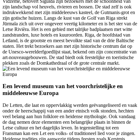
Vidzeme, betovert Sigulda zijn bezoekers met de schoonheid van
zijn landschap vol heuvels, rivieren en bossen. De stad zelf is ook
indrukwekkend met zijn middeleeuws kasteel, de Gutmanis-grot en
zijn gotische huizen. Langs de kust van de Golf van Riga strekt
Jūrmala zich uit over ongeveer veertig kilometer en is het ster van de
Letse Rivièra. Het is een gebied met talrijke badplaatsen met witte
zandstranden, luxe hotels en kuuroorden. Riga, de hoofdstad van
Letland, is de grootste en meest bevolkte stad van de drie Baltische
staten. Het trekt bezoekers aan met zijn historische centrum dat op
de Unesco-werelderfgoedlijst staat, bekend om zijn concentratie van
art-nouveaugebouwen. De stad biedt ook feestelijke en toeristische
plekken zoals de Domkathedraal of de grote centrale markt.
Een levend museum van het voorchristelijke en
middeleeuwse Europa
De Letten, die laat en oppervlakkig werden geëvangeliseerd en vaak
onder de heerschappij van een ander etnisch volk stonden, hechten
veel belang aan hun folklore en heidense mythologie. Ook vandaag
de dag nemen deze elementen een belangrijke plaats in binnen de
Letse cultuur en het dagelijks leven. In tegenstelling tot een
Fransman kan een Let een volks- of traditioneel lied voor je zingen.
Heidense tradities zijn aanwezig tijdens feesten zoals Kerstmis,