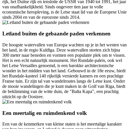
rijk, het Duitse rijk en tenslotte de USSR van 1940 tot 1991, het jaar
van onafhankelijkheid. Sinds ongeveer tien jaar in volle
economische heropleving, is de Letse staat lid van de Europese Unie
sinds 2004 en van de eurozone sinds 2014.
Letland buiten de gebaande paden verkennen
De hoogste watervallen van Europa wachten op je in het westen van
het land, in de regio Kuldīga. Deze watervallen storten zich bijna
300 meter naar beneden en vormen een populaire plek om te vissen.
Het is een echt natuurlijk monument. Het Rundale-paleis, ook wel
het Letse Versailles genoemd, is een barokke architectonische
wonder in het midden van het land. Gebouwd in de 18e eeuw, biedt
het Rundale-kasteel 140 rijkelijk versierde kamers en een prachtige
Franse tuin. Er zijn tal van wandelroutes langs de Letse kust. Onder
de mooie wandelingen die je kunt maken in de Golf van Riga, biedt
de beklimming van de witte duin, de "Balta Kapa", een prachtig
uitzicht op de Oostzee.
Een meertalig en ruimdenkend volk
Een van de kenmerken van kleine staten is het meertalige karakter