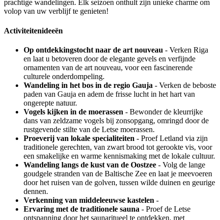
prachtige wandelingen. Elk seizoen onthult zijn unieke charme om
volop van uw verblijf te genieten!
Activiteitenideeën
Op ontdekkingstocht naar de art nouveau
- Verken Riga
en laat u betoveren door de elegante gevels en verfijnde
ornamenten van de art nouveau, voor een fascinerende
culturele onderdompeling.
Wandeling in het bos in de regio Gauja
- Verken de beboste
paden van Gauja en adem de frisse lucht in het hart van
ongerepte natuur.
Vogels kijken in de moerassen
- Bewonder de kleurrijke
dans van zeldzame vogels bij zonsopgang, omringd door de
rustgevende stilte van de Letse moerassen.
Proeverij van lokale specialiteiten
- Proef Letland via zijn
traditionele gerechten, van zwart brood tot gerookte vis, voor
een smakelijke en warme kennismaking met de lokale cultuur.
Wandeling langs de kust van de Oostzee
- Volg de lange
goudgele stranden van de Baltische Zee en laat je meevoeren
door het ruisen van de golven, tussen wilde duinen en geurige
dennen.
Verkenning van middeleeuwse kastelen
-
Ervaring met de traditionele sauna
- Proef de Letse
ontspanning door het saunaritueel te ontdekken, met