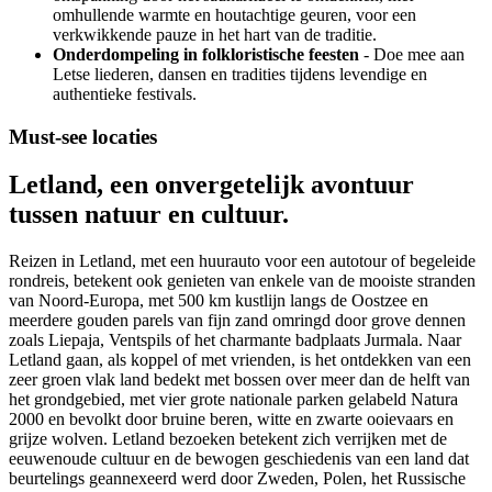
omhullende warmte en houtachtige geuren, voor een
verkwikkende pauze in het hart van de traditie.
Onderdompeling in folkloristische feesten
- Doe mee aan
Letse liederen, dansen en tradities tijdens levendige en
authentieke festivals.
Must-see locaties
Letland, een onvergetelijk avontuur
tussen natuur en cultuur.
Reizen in Letland, met een huurauto voor een autotour of begeleide
rondreis, betekent ook genieten van enkele van de mooiste stranden
van Noord-Europa, met 500 km kustlijn langs de Oostzee en
meerdere gouden parels van fijn zand omringd door grove dennen
zoals Liepaja, Ventspils of het charmante badplaats Jurmala. Naar
Letland gaan, als koppel of met vrienden, is het ontdekken van een
zeer groen vlak land bedekt met bossen over meer dan de helft van
het grondgebied, met vier grote nationale parken gelabeld Natura
2000 en bevolkt door bruine beren, witte en zwarte ooievaars en
grijze wolven. Letland bezoeken betekent zich verrijken met de
eeuwenoude cultuur en de bewogen geschiedenis van een land dat
beurtelings geannexeerd werd door Zweden, Polen, het Russische