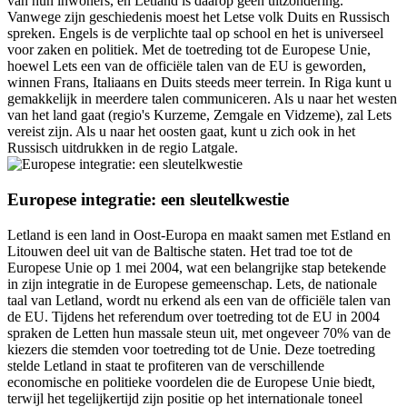
van hun inwoners, en Letland is daarop geen uitzondering.
Vanwege zijn geschiedenis moest het Letse volk Duits en Russisch
spreken. Engels is de verplichte taal op school en het is universeel
voor zaken en politiek. Met de toetreding tot de Europese Unie,
hoewel Lets een van de officiële talen van de EU is geworden,
winnen Frans, Italiaans en Duits steeds meer terrein. In Riga kunt u
gemakkelijk in meerdere talen communiceren. Als u naar het westen
van het land gaat (regio's Kurzeme, Zemgale en Vidzeme), zal Lets
vereist zijn. Als u naar het oosten gaat, kunt u zich ook in het
Russisch uitdrukken in de regio Latgale.
Europese integratie: een sleutelkwestie
Letland is een land in Oost-Europa en maakt samen met Estland en
Litouwen deel uit van de Baltische staten. Het trad toe tot de
Europese Unie op 1 mei 2004, wat een belangrijke stap betekende
in zijn integratie in de Europese gemeenschap. Lets, de nationale
taal van Letland, wordt nu erkend als een van de officiële talen van
de EU. Tijdens het referendum over toetreding tot de EU in 2004
spraken de Letten hun massale steun uit, met ongeveer 70% van de
kiezers die stemden voor toetreding tot de Unie. Deze toetreding
stelde Letland in staat te profiteren van de verschillende
economische en politieke voordelen die de Europese Unie biedt,
terwijl het tegelijkertijd zijn positie op het internationale toneel