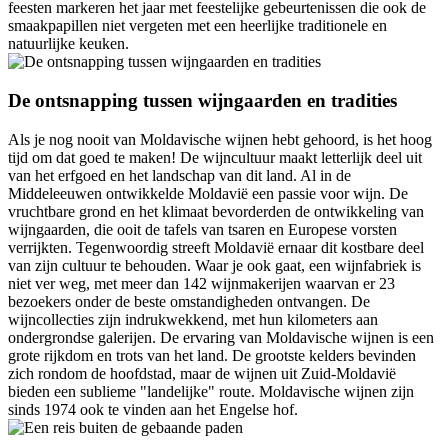
feesten markeren het jaar met feestelijke gebeurtenissen die ook de
smaakpapillen niet vergeten met een heerlijke traditionele en
natuurlijke keuken.
De ontsnapping tussen wijngaarden en tradities
Als je nog nooit van Moldavische wijnen hebt gehoord, is het hoog
tijd om dat goed te maken! De wijncultuur maakt letterlijk deel uit
van het erfgoed en het landschap van dit land. Al in de
Middeleeuwen ontwikkelde Moldavië een passie voor wijn. De
vruchtbare grond en het klimaat bevorderden de ontwikkeling van
wijngaarden, die ooit de tafels van tsaren en Europese vorsten
verrijkten. Tegenwoordig streeft Moldavië ernaar dit kostbare deel
van zijn cultuur te behouden. Waar je ook gaat, een wijnfabriek is
niet ver weg, met meer dan 142 wijnmakerijen waarvan er 23
bezoekers onder de beste omstandigheden ontvangen. De
wijncollecties zijn indrukwekkend, met hun kilometers aan
ondergrondse galerijen. De ervaring van Moldavische wijnen is een
grote rijkdom en trots van het land. De grootste kelders bevinden
zich rondom de hoofdstad, maar de wijnen uit Zuid-Moldavië
bieden een sublieme "landelijke" route. Moldavische wijnen zijn
sinds 1974 ook te vinden aan het Engelse hof.