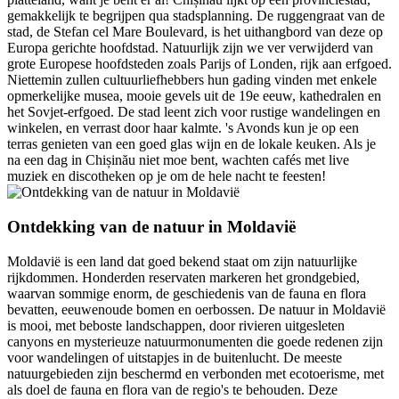
gemakkelijk te begrijpen qua stadsplanning. De ruggengraat van de
stad, de Stefan cel Mare Boulevard, is het uithangbord van deze op
Europa gerichte hoofdstad. Natuurlijk zijn we ver verwijderd van
grote Europese hoofdsteden zoals Parijs of Londen, rijk aan erfgoed.
Niettemin zullen cultuurliefhebbers hun gading vinden met enkele
opmerkelijke musea, mooie gevels uit de 19e eeuw, kathedralen en
het Sovjet-erfgoed. De stad leent zich voor rustige wandelingen en
winkelen, en verrast door haar kalmte. 's Avonds kun je op een
terras genieten van een goed glas wijn en de lokale keuken. Als je
na een dag in Chișinău niet moe bent, wachten cafés met live
muziek en discotheken op je om de hele nacht te feesten!
Ontdekking van de natuur in Moldavië
Moldavië is een land dat goed bekend staat om zijn natuurlijke
rijkdommen. Honderden reservaten markeren het grondgebied,
waarvan sommige enorm, de geschiedenis van de fauna en flora
bevatten, eeuwenoude bomen en oerbossen. De natuur in Moldavië
is mooi, met beboste landschappen, door rivieren uitgesleten
canyons en mysterieuze natuurmonumenten die goede redenen zijn
voor wandelingen of uitstapjes in de buitenlucht. De meeste
natuurgebieden zijn beschermd en verbonden met ecotoerisme, met
als doel de fauna en flora van de regio's te behouden. Deze