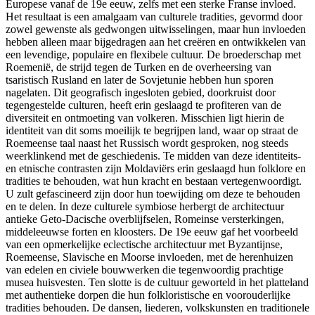
Europese vanaf de 19e eeuw, zelfs met een sterke Franse invloed.
Het resultaat is een amalgaam van culturele tradities, gevormd door
zowel gewenste als gedwongen uitwisselingen, maar hun invloeden
hebben alleen maar bijgedragen aan het creëren en ontwikkelen van
een levendige, populaire en flexibele cultuur. De broederschap met
Roemenië, de strijd tegen de Turken en de overheersing van
tsaristisch Rusland en later de Sovjetunie hebben hun sporen
nagelaten. Dit geografisch ingesloten gebied, doorkruist door
tegengestelde culturen, heeft erin geslaagd te profiteren van de
diversiteit en ontmoeting van volkeren. Misschien ligt hierin de
identiteit van dit soms moeilijk te begrijpen land, waar op straat de
Roemeense taal naast het Russisch wordt gesproken, nog steeds
weerklinkend met de geschiedenis. Te midden van deze identiteits-
en etnische contrasten zijn Moldaviërs erin geslaagd hun folklore en
tradities te behouden, wat hun kracht en bestaan vertegenwoordigt.
U zult gefascineerd zijn door hun toewijding om deze te behouden
en te delen. In deze culturele symbiose herbergt de architectuur
antieke Geto-Dacische overblijfselen, Romeinse versterkingen,
middeleeuwse forten en kloosters. De 19e eeuw gaf het voorbeeld
van een opmerkelijke eclectische architectuur met Byzantijnse,
Roemeense, Slavische en Moorse invloeden, met de herenhuizen
van edelen en civiele bouwwerken die tegenwoordig prachtige
musea huisvesten. Ten slotte is de cultuur geworteld in het platteland
met authentieke dorpen die hun folkloristische en voorouderlijke
tradities behouden. De dansen, liederen, volkskunsten en traditionele