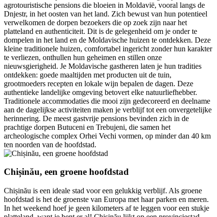
agrotouristische pensions die bloeien in Moldavië, vooral langs de
Dnjestr, in het oosten van het land. Zich bewust van hun potentieel
verwelkomen de dorpen bezoekers die op zoek zijn naar het
platteland en authenticiteit. Dit is de gelegenheid om je onder te
dompelen in het land en de Moldavische huizen te ontdekken. Deze
kleine traditionele huizen, comfortabel ingericht zonder hun karakter
te verliezen, onthullen hun geheimen en stillen onze
nieuwsgierigheid. Je Moldavische gastheren laten je hun tradities
ontdekken: goede maaltijden met producten uit de tuin,
grootmoeders recepten en lokale wijn bepalen de dagen. Deze
authentieke landelijke omgeving betovert elke natuurliefhebber.
Traditionele accommodaties die mooi zijn gedecoreerd en deelname
aan de dagelijkse activiteiten maken je verblijf tot een onvergetelijke
herinnering. De meest gastvrije pensions bevinden zich in de
prachtige dorpen Butuceni en Trebujeni, die samen het
archeologische complex Orhei Vechi vormen, op minder dan 40 km
ten noorden van de hoofdstad.
Chișinău, een groene hoofdstad
Chișinău is een ideale stad voor een gelukkig verblijf. Als groene
hoofdstad is het de groenste van Europa met haar parken en meren.
In het weekend hoef je geen kilometers af te leggen voor een stukje
platteland, want je bent er al! Chișinău lijkt op een provinciestad,