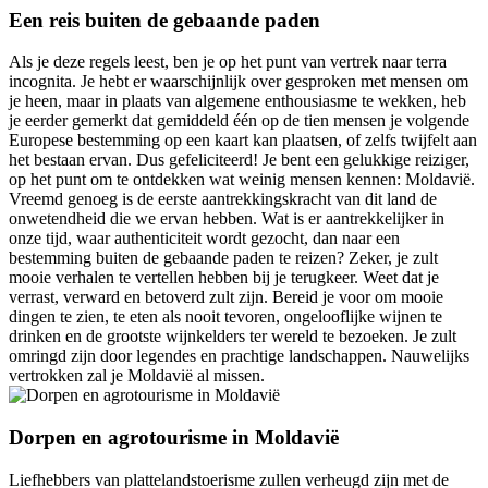
Een reis buiten de gebaande paden
Als je deze regels leest, ben je op het punt van vertrek naar terra
incognita. Je hebt er waarschijnlijk over gesproken met mensen om
je heen, maar in plaats van algemene enthousiasme te wekken, heb
je eerder gemerkt dat gemiddeld één op de tien mensen je volgende
Europese bestemming op een kaart kan plaatsen, of zelfs twijfelt aan
het bestaan ervan. Dus gefeliciteerd! Je bent een gelukkige reiziger,
op het punt om te ontdekken wat weinig mensen kennen: Moldavië.
Vreemd genoeg is de eerste aantrekkingskracht van dit land de
onwetendheid die we ervan hebben. Wat is er aantrekkelijker in
onze tijd, waar authenticiteit wordt gezocht, dan naar een
bestemming buiten de gebaande paden te reizen? Zeker, je zult
mooie verhalen te vertellen hebben bij je terugkeer. Weet dat je
verrast, verward en betoverd zult zijn. Bereid je voor om mooie
dingen te zien, te eten als nooit tevoren, ongelooflijke wijnen te
drinken en de grootste wijnkelders ter wereld te bezoeken. Je zult
omringd zijn door legendes en prachtige landschappen. Nauwelijks
vertrokken zal je Moldavië al missen.
Dorpen en agrotourisme in Moldavië
Liefhebbers van plattelandstoerisme zullen verheugd zijn met de