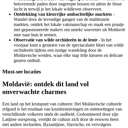
betoverende paden door ongerepte bossen en adem de frisse
lucht in terwijl je het lokale wildleven observeert.
Ontdekking van kleurrijke ambachtelijke markten
-
Wandel door de levendige gangen van de traditionele
markten, ontdek het lokale vakmanschap en maak een praatje
met gepassioneerde makers om unieke souvenirs uit Moldavië
mee naar huis te nemen.
Observatie van wilde orchideeën in de lente
- In het
voorjaar kunt u genieten van de spectaculaire bloei van wilde
orchideeën tijdens een rustige wandeling door de
Moldavische weiden, waar elke stap felle kleuren en delicate
geuren onthult.
Must-see locaties
Moldavië: ontdek dit land vol
onverwachte charmes
Een land op het kruispunt van culturen: Het Moldavische culturele
erfgoed is het resultaat van kruisbestuivingen en ontmoetingen van
verschillende volkeren sinds de oudheid. Gedomineerd door zijn
Latijnse oorsprong, verrijkt de cultuur zich door de eeuwen heen
met andere invloeden, Byzantijnse, Slavische, en vervolgens