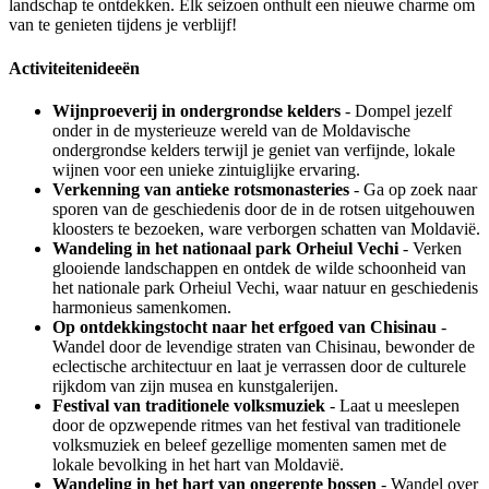
landschap te ontdekken. Elk seizoen onthult een nieuwe charme om
van te genieten tijdens je verblijf!
Activiteitenideeën
Wijnproeverij in ondergrondse kelders
- Dompel jezelf
onder in de mysterieuze wereld van de Moldavische
ondergrondse kelders terwijl je geniet van verfijnde, lokale
wijnen voor een unieke zintuiglijke ervaring.
Verkenning van antieke rotsmonasteries
- Ga op zoek naar
sporen van de geschiedenis door de in de rotsen uitgehouwen
kloosters te bezoeken, ware verborgen schatten van Moldavië.
Wandeling in het nationaal park Orheiul Vechi
- Verken
glooiende landschappen en ontdek de wilde schoonheid van
het nationale park Orheiul Vechi, waar natuur en geschiedenis
harmonieus samenkomen.
Op ontdekkingstocht naar het erfgoed van Chisinau
-
Wandel door de levendige straten van Chisinau, bewonder de
eclectische architectuur en laat je verrassen door de culturele
rijkdom van zijn musea en kunstgalerijen.
Festival van traditionele volksmuziek
- Laat u meeslepen
door de opzwepende ritmes van het festival van traditionele
volksmuziek en beleef gezellige momenten samen met de
lokale bevolking in het hart van Moldavië.
Wandeling in het hart van ongerepte bossen
- Wandel over