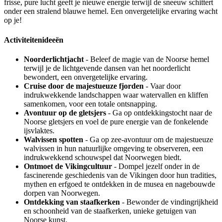
frisse, pure lucht geeft je nieuwe energie terwijl de sneeuw schittert
onder een stralend blauwe hemel. Een onvergetelijke ervaring wacht
op je!
Activiteitenideeën
Noorderlichtjacht
- Beleef de magie van de Noorse hemel
terwijl je de lichtgevende dansen van het noorderlicht
bewondert, een onvergetelijke ervaring.
Cruise door de majestueuze fjorden
- Vaar door
indrukwekkende landschappen waar watervallen en kliffen
samenkomen, voor een totale ontsnapping.
Avontuur op de gletsjers
- Ga op ontdekkingstocht naar de
Noorse gletsjers en voel de pure energie van de fonkelende
ijsvlaktes.
Walvissen spotten
- Ga op zee-avontuur om de majestueuze
walvissen in hun natuurlijke omgeving te observeren, een
indrukwekkend schouwspel dat Noorwegen biedt.
Ontmoet de Vikingcultuur
- Dompel jezelf onder in de
fascinerende geschiedenis van de Vikingen door hun tradities,
mythen en erfgoed te ontdekken in de musea en nagebouwde
dorpen van Noorwegen.
Ontdekking van staafkerken
- Bewonder de vindingrijkheid
en schoonheid van de staafkerken, unieke getuigen van
Noorse kunst.