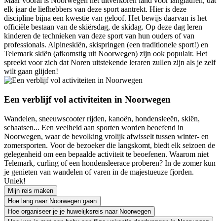
Maar vooral is Noorwegen het uitverkoren land voor langlaufen, dat
elk jaar de liefhebbers van deze sport aantrekt. Hier is deze
discipline bijna een kwestie van geloof. Het bewijs daarvan is het
officiële bestaan van de skiërsdag, de skidag. Op deze dag leren
kinderen de technieken van deze sport van hun ouders of van
professionals. Alpineskiën, skispringen (een traditionele sport!) en
Telemark skiën (afkomstig uit Noorwegen) zijn ook populair. Het
spreekt voor zich dat Noren uitstekende leraren zullen zijn als je zelf
wilt gaan glijden!
Een verblijf vol activiteiten in Noorwegen
Wandelen, sneeuwscooter rijden, kanoën, hondensleeën, skiën,
schaatsen... Een veelheid aan sporten worden beoefend in
Noorwegen, waar de bevolking vrolijk afwisselt tussen winter- en
zomersporten. Voor de bezoeker die langskomt, biedt elk seizoen de
gelegenheid om een bepaalde activiteit te beoefenen. Waarom niet
Telemark, curling of een hondensleerace proberen? In de zomer kun
je genieten van wandelen of varen in de majestueuze fjorden.
Uniek!
Mijn reis maken
Hoe lang naar Noorwegen gaan
Hoe organiseer je je huwelijksreis naar Noorwegen