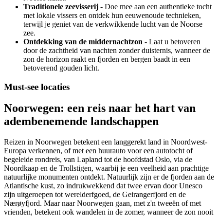
Traditionele zeevisserij
- Doe mee aan een authentieke tocht
met lokale vissers en ontdek hun eeuwenoude technieken,
terwijl je geniet van de verkwikkende lucht van de Noorse
zee.
Ontdekking van de middernachtzon
- Laat u betoveren
door de zachtheid van nachten zonder duisternis, wanneer de
zon de horizon raakt en fjorden en bergen baadt in een
betoverend gouden licht.
Must-see locaties
Noorwegen: een reis naar het hart van
adembenemende landschappen
Reizen in Noorwegen betekent een langgerekt land in Noordwest-
Europa verkennen, of met een huurauto voor een autotocht of
begeleide rondreis, van Lapland tot de hoofdstad Oslo, via de
Noordkaap en de Trollstigen, waarbij je een veelheid aan prachtige
natuurlijke monumenten ontdekt. Natuurlijk zijn er de fjorden aan de
Atlantische kust, zo indrukwekkend dat twee ervan door Unesco
zijn uitgeroepen tot werelderfgoed, de Geirangerfjord en de
Nærøyfjord. Maar naar Noorwegen gaan, met z'n tweeën of met
vrienden, betekent ook wandelen in de zomer, wanneer de zon nooit