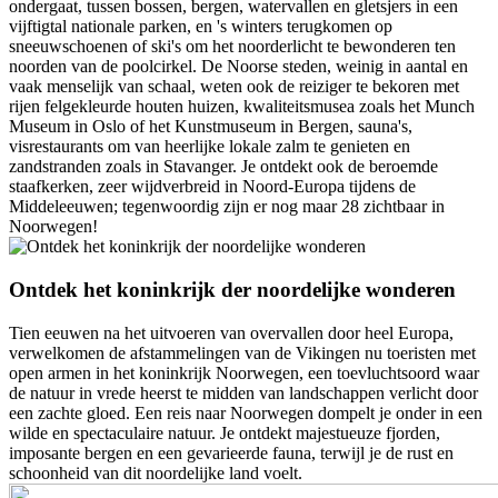
ondergaat, tussen bossen, bergen, watervallen en gletsjers in een
vijftigtal nationale parken, en 's winters terugkomen op
sneeuwschoenen of ski's om het noorderlicht te bewonderen ten
noorden van de poolcirkel. De Noorse steden, weinig in aantal en
vaak menselijk van schaal, weten ook de reiziger te bekoren met
rijen felgekleurde houten huizen, kwaliteitsmusea zoals het Munch
Museum in Oslo of het Kunstmuseum in Bergen, sauna's,
visrestaurants om van heerlijke lokale zalm te genieten en
zandstranden zoals in Stavanger. Je ontdekt ook de beroemde
staafkerken, zeer wijdverbreid in Noord-Europa tijdens de
Middeleeuwen; tegenwoordig zijn er nog maar 28 zichtbaar in
Noorwegen!
Ontdek het koninkrijk der noordelijke wonderen
Tien eeuwen na het uitvoeren van overvallen door heel Europa,
verwelkomen de afstammelingen van de Vikingen nu toeristen met
open armen in het koninkrijk Noorwegen, een toevluchtsoord waar
de natuur in vrede heerst te midden van landschappen verlicht door
een zachte gloed. Een reis naar Noorwegen dompelt je onder in een
wilde en spectaculaire natuur. Je ontdekt majestueuze fjorden,
imposante bergen en een gevarieerde fauna, terwijl je de rust en
schoonheid van dit noordelijke land voelt.