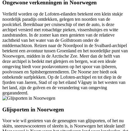
Ongewone verkenningen in Noorwegen
Verliefd worden op de Lofoten-eilanden betekent een klein stukje
noordelijk paradijs ontdekken, gelegen ten noorden van de
poolcirkel. Bereikbaar per cruiseschip of met de auto, is deze
archipel versierd met rotsachtige pieken, vissershuisjes en witte
zandstranden. In de zomer kan men genieten van de relatieve
zachtheid van het water van de Golfstroom onder de
middernachtzon. Reizen naar de Noordpool in de Svalbard-archipel
betekent een avontuur tussen Groenland en het noordelijke punt van
Noorwegen, midden in de Arctische Zee. Meer dan de helft van
deze archipel is bedekt met gletsjers en bergen, wat een ideale
omgeving biedt voor poolavonturen op het spoor van ijsberen,
poolvossen en Spitsbergenrendieren. De Noorse zee biedt ook
onbekende surfplekken. Op de Lofoten-archipel en tot diep in de
fjorden van Jaeren, Stad of op het eiland Vågsøy in het westen van
het land, zijn de golven en de verandering van omgeving
gegarandeerd.
Glijsporten in Noorwegen
Voor wie wil genieten van de geneugten van glijsporten, of het nu
skiën, sneeuwscooteren of sleeën is, is Noorwegen het ideale land!