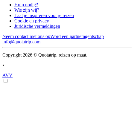
Hulp nodig?
Wie zijn wij?
Laat je inspireren voor je reizen
Cookie en privacy
Juridische vermeldingen
Neem contact met ons op
Word een partneragentschap
info@quotatrip.com
Copyright 2026 © Quotatrip, reizen op maat.
•
AVV