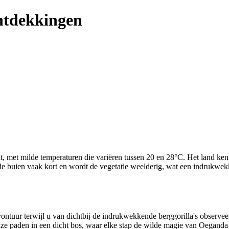
ontdekkingen
, met milde temperaturen die variëren tussen 20 en 28°C. Het land ken
jn de buien vaak kort en wordt de vegetatie weelderig, wat een indrukw
vontuur terwijl u van dichtbij de indrukwekkende berggorilla's observee
ze paden in een dicht bos, waar elke stap de wilde magie van Oeganda 