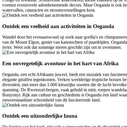
vormen evenzovele adembenemende decors. Maar Oeganda is ook het lan
watervallen, cataracten en stroomversnellingen kent.
Ontdek een veelheid aan activiteiten in Oeganda
Wandel door het evenaarswoud op zoek naar gorilla's en chimpansees,
van de Mount Elgon, geniet van kanotochten of paardrijden. Oeganda i
rivier. Weet ook dat sommige meren geschikt zijn om te zwemmen.
Een onvergetelijk avontuur in het hart van Afrika
Oeganda, een echt Afrikaans juweel, biedt een mozaïek van fascinerende
elegante giraffen tegenkomen. Verken weelderige tropische bossen be
diversiteit, met meer dan 1.000 kleurrijke soorten die de lucht bevol
spanning. De Rwenzori-bergen, vaak gehuld in mist, roepen wandelaars
Bunyonyi. Rijk aan cultuur en geschiedenis is Oeganda een land waar
onweerstaanbare schoonheid van dit fascinerende land.
Ontdek een uitzonderlijke fauna
De ligging van het land, zijn vele watervoorraden en de diversiteit 