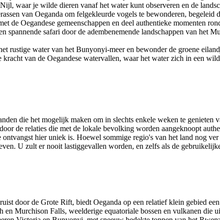
ijl, waar je wilde dieren vanaf het water kunt observeren en de landsc
assen van Oeganda om felgekleurde vogels te bewonderen, begeleid do
et de Oegandese gemeenschappen en deel authentieke momenten rond h
n spannende safari door de adembenemende landschappen van het Murc
et rustige water van het Bunyonyi-meer en bewonder de groene eilandj
kracht van de Oegandese watervallen, waar het water zich in een wild
standen die het mogelijk maken om in slechts enkele weken te genieten 
rdoor de relaties die met de lokale bevolking worden aangeknoopt authe
e ontvangst hier uniek is. Hoewel sommige regio's van het land nog ver v
bleven. U zult er nooit lastiggevallen worden, en zelfs als de gebruikel
uist door de Grote Rift, biedt Oeganda op een relatief klein gebied een
h en Murchison Falls, weelderige equatoriale bossen en vulkanen die u
eren Victoria en Bunyonyi, met sneeuw bedekte toppen van het Rwenzo