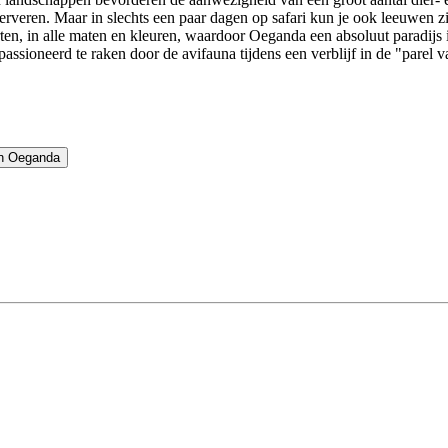
rveren. Maar in slechts een paar dagen op safari kun je ook leeuwe
orten, in alle maten en kleuren, waardoor Oeganda een absoluut paradij
ssioneerd te raken door de avifauna tijdens een verblijf in de "parel v
in Oeganda