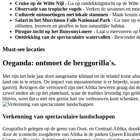
Cruise op de Witte Nijl
- Ga op ontdekkingstocht op de Witte N
Observatie van tropische vogels
- Verken de savannes en moer
Culturele ontmoetingen met lokale stammen
- Maak kennis m
Safari in het Murchison Falls Nationaal Park
- Ga mee op ee
olifanten, leeuwen en giraffen in hun natuurlijke habitat.
Pirogue-tocht op het Bunyonyi-meer
- Laat u meevoeren op h
Ontdekking van de spectaculaire watervallen
- Bewonder de 
Must-see locaties
Oeganda: ontmoet de berggorilla's.
Met zijn het hele jaar door aangename klimaat en de relatief korte af
land om in te reizen. De impact van massatoerisme is er beperkt, waa
gastvrij. Reizigers die vertrouwd zijn met Afrika beweren graag dat d
zowel steden als op het platteland, waar de tradities levendig zijn ge
blijven, weet dat u met een gerust hart uw vertrouwen kunt schenken.
Verkenning van spectaculaire landschappen
Geografisch gelegen op de grens van Oost- en Centraal-Afrika, doorkr
door de iconische zoogdieren van Afrika in de parken Queen Elizabet
Congo en Rwanda. Schitterende kratermeren, kleine eilanden op de m