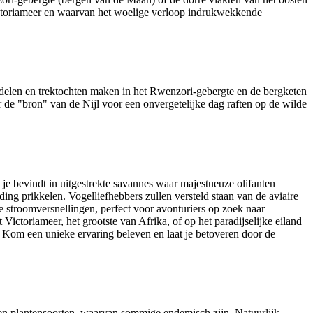
Victoriameer en waarvan het woelige verloop indrukwekkende
ndelen en trektochten maken in het Rwenzori-gebergte en de bergketen
 de "bron" van de Nijl voor een onvergetelijke dag raften op de wilde
 je bevindt in uitgestrekte savannes waar majestueuze olifanten
g prikkelen. Vogelliefhebbers zullen versteld staan van de aviaire
te stroomversnellingen, perfect voor avonturiers op zoek naar
ctoriameer, het grootste van Afrika, of op het paradijselijke eiland
 Kom een unieke ervaring beleven en laat je betoveren door de
- en plantensoorten, waarvan sommige endemisch zijn. Natuurlijk