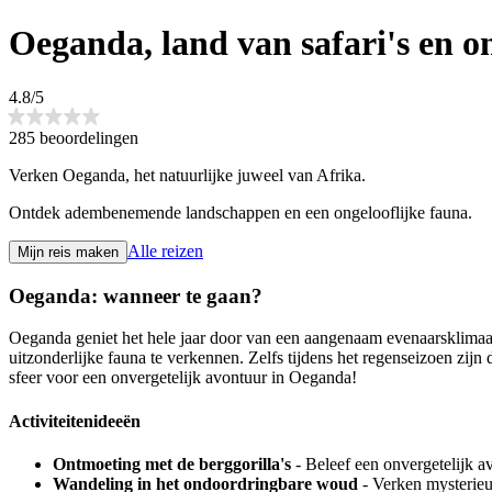
Oeganda, land van safari's en 
4.8/5
285 beoordelingen
Verken Oeganda, het natuurlijke juweel van Afrika.
Ontdek adembenemende landschappen en een ongelooflijke fauna.
Alle reizen
Mijn reis maken
Oeganda: wanneer te gaan?
Oeganda geniet het hele jaar door van een aangenaam evenaarsklimaat
uitzonderlijke fauna te verkennen. Zelfs tijdens het regenseizoen zi
sfeer voor een onvergetelijk avontuur in Oeganda!
Activiteitenideeën
Ontmoeting met de berggorilla's
- Beleef een onvergetelijk a
Wandeling in het ondoordringbare woud
- Verken mysterieu