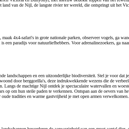
d van de Nijl, de langste rivier ter wereld, die ontspringt uit het 
 maak 4x4-safari's in grote nationale parken, observeer vogels, ga wa
s een paradijs voor natuurliefhebbers. Voor adrenalinezoekers, ga naar
 landschappen en een uitzonderlijke biodiversiteit. Stel je voor dat je
woond door berggorilla's, deze indrukwekkende wezens die de verbeeldin
ken. Langs de machtige Nijl ontdek je spectaculaire watervallen en woes
 op om hun steile paden te verkennen. Ontspan aan de oevers van het Vi
 oude tradities en warme gastvrijheid je met open armen verwelkomen.
aan landschappen bevorderen de aanwezigheid van een groot aantal dier