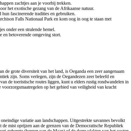
happen zachtjes aan je voorbij trekken.
or het exotische gezang van de Afrikaanse natuur.
un fascinerende tradities en gebruiken.
hison Falls Nationaal Park en kom oog in oog te staan met
es onder een stralende hemel.
e en betoverende omgeving stort.
van de grote diversiteit van het land, is Oeganda een zeer aangenaam
ntiek zijn. Soms verlegen, zijn de Oegandezen zeer beleefd en
an de toeristische routes liggen, kunt u elders rustig rondwandelen in
ijke voorzorgsmaatregelen op het gebied van veiligheid van kracht
 oneindige variatie aan landschappen. Uitgestrekte savannes bevolkt
it de mist oprijzen aan de grenzen van de Democratische Republiek
ri-gebergte (bergen van de Maan) of de dorre vlakten van het oosten