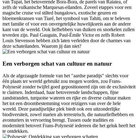
van Tupai, het betoverende Bora-Bora, de parels van Raiatea, of
zelfs de vulkanische Marquesas-eilanden. Zoveel etappes voor een
magische cruise vol stilted bungalows, exotische geuren en
bloemenkransen van Tiaré, het symbool van Tahiti, om te beleven
met familie of voor een onvergetelijke huwelijksreis aan de andere
kant van de wereld. Ook liefhebbers van duiken en snorkelen zullen
tevreden zijn. Paul Gauguin, Paul-Émile Victor en zelfs Robert
Louis Stevenson hebben zich laten verleiden door de charmes van
deze schateilanden. Waarom jij dan niet?
Een verborgen schat van cultuur en natuur
Als de afgezaagde formule van het "aardse paradijs" slechts voor
één plaats ter wereld gebruikt zou mogen worden, zou Frans-
Polynesië zonder twijfel goed gepositioneerd zijn om de exclusiviteit
te claimen. Inderdaad, haar betoverende landschappen, fijne
zandstranden, turquoise wateren en rijke en diverse cultuur maken
het tot een droombestemming voor reizigers van over de hele
wereld. Deze paradijselijke plek biedt ook een uitzonderlijke
biodiversiteit, zowel marien als terrestrisch, die natuurliefhebbers en
avonturiers in vervoering brengt. Tussen oude tradities en
moderniteit betovert Frans-Polynesië iedereen die het geluk heeft het
te ontdekken.