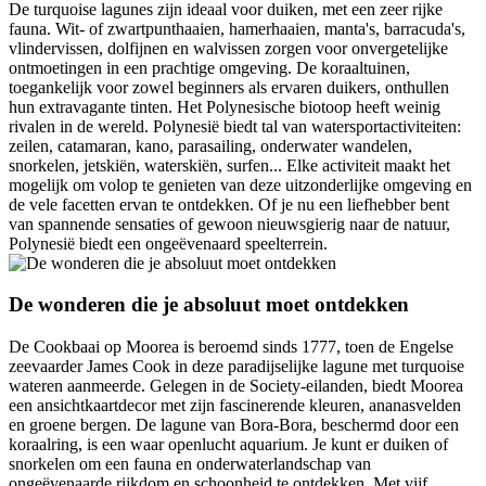
De turquoise lagunes zijn ideaal voor duiken, met een zeer rijke
fauna. Wit- of zwartpunthaaien, hamerhaaien, manta's, barracuda's,
vlindervissen, dolfijnen en walvissen zorgen voor onvergetelijke
ontmoetingen in een prachtige omgeving. De koraaltuinen,
toegankelijk voor zowel beginners als ervaren duikers, onthullen
hun extravagante tinten. Het Polynesische biotoop heeft weinig
rivalen in de wereld. Polynesië biedt tal van watersportactiviteiten:
zeilen, catamaran, kano, parasailing, onderwater wandelen,
snorkelen, jetskiën, waterskiën, surfen... Elke activiteit maakt het
mogelijk om volop te genieten van deze uitzonderlijke omgeving en
de vele facetten ervan te ontdekken. Of je nu een liefhebber bent
van spannende sensaties of gewoon nieuwsgierig naar de natuur,
Polynesië biedt een ongeëvenaard speelterrein.
De wonderen die je absoluut moet ontdekken
De Cookbaai op Moorea is beroemd sinds 1777, toen de Engelse
zeevaarder James Cook in deze paradijselijke lagune met turquoise
wateren aanmeerde. Gelegen in de Society-eilanden, biedt Moorea
een ansichtkaartdecor met zijn fascinerende kleuren, ananasvelden
en groene bergen. De lagune van Bora-Bora, beschermd door een
koraalring, is een waar openlucht aquarium. Je kunt er duiken of
snorkelen om een fauna en onderwaterlandschap van
ongeëvenaarde rijkdom en schoonheid te ontdekken. Met vijf