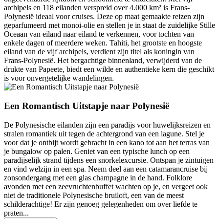
archipels en 118 eilanden verspreid over 4.000 km² is Frans-
Polynesië ideaal voor cruises. Deze op maat gemaakte reizen zijn
geparfumeerd met monoi-olie en stellen je in staat de zuidelijke Stille
Oceaan van eiland naar eiland te verkennen, voor tochten van
enkele dagen of meerdere weken. Tahiti, het grootste en hoogste
eiland van de vijf archipels, verdient zijn titel als koningin van
Frans-Polynesië. Het bergachtige binnenland, verwijderd van de
drukte van Papeete, biedt een wilde en authentieke kern die geschikt
is voor onvergetelijke wandelingen.
Een Romantisch Uitstapje naar Polynesië
De Polynesische eilanden zijn een paradijs voor huwelijksreizen en
stralen romantiek uit tegen de achtergrond van een lagune. Stel je
voor dat je ontbijt wordt gebracht in een kano tot aan het terras van
je bungalow op palen. Geniet van een typische lunch op een
paradijselijk strand tijdens een snorkelexcursie. Ontspan je zintuigen
en vind welzijn in een spa. Neem deel aan een catamarancruise bij
zonsondergang met een glas champagne in de hand. Folklore
avonden met een zeevruchtenbuffet wachten op je, en vergeet ook
niet de traditionele Polynesische bruiloft, een van de meest
schilderachtige! Er zijn genoeg gelegenheden om over liefde te
praten...