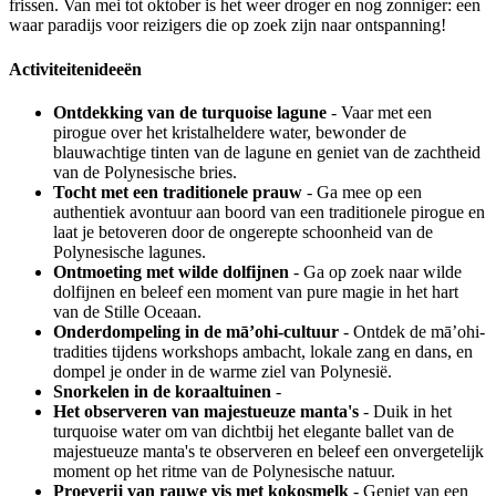
frissen. Van mei tot oktober is het weer droger en nog zonniger: een
waar paradijs voor reizigers die op zoek zijn naar ontspanning!
Activiteitenideeën
Ontdekking van de turquoise lagune
- Vaar met een
pirogue over het kristalheldere water, bewonder de
blauwachtige tinten van de lagune en geniet van de zachtheid
van de Polynesische bries.
Tocht met een traditionele prauw
- Ga mee op een
authentiek avontuur aan boord van een traditionele pirogue en
laat je betoveren door de ongerepte schoonheid van de
Polynesische lagunes.
Ontmoeting met wilde dolfijnen
- Ga op zoek naar wilde
dolfijnen en beleef een moment van pure magie in het hart
van de Stille Oceaan.
Onderdompeling in de mā’ohi-cultuur
- Ontdek de mā’ohi-
tradities tijdens workshops ambacht, lokale zang en dans, en
dompel je onder in de warme ziel van Polynesië.
Snorkelen in de koraaltuinen
-
Het observeren van majestueuze manta's
- Duik in het
turquoise water om van dichtbij het elegante ballet van de
majestueuze manta's te observeren en beleef een onvergetelijk
moment op het ritme van de Polynesische natuur.
Proeverij van rauwe vis met kokosmelk
- Geniet van een