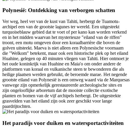
Polynesië: Ontdekking van verborgen schatten
Ver weg, heel ver van de kust van Tahiti, herbergt de Tuamotu-
archipel een van de grootste lagunes ter wereld. Een uitgestrekt
turquoiseblauw gebied dat te voet of per kano kan worden verkend
en in het midden waarvan het mysterieuze "eiland van de riffen"
troont, een motu omgeven door een koraalbarrière die boven de
golven uitsteekt. Maeva is niet alleen een Polynesische voornaam
die "Welkom" betekent, maar ook een historische plek op het eiland
Huahine, gelegen op 40 minuten vliegen van Tahiti. Hier ontmoet je
het oude koninkrijk van Huahine en Maia'o om onder andere de
platformen van koraal en vulkanische steen te bewonderen die als
heilige plaatsen werden gebruikt, de beroemde marae. Het negende
grootste eiland van Polynesië is een omweg waard via de Marquesas
vanwege zijn opmerkelijk gerestaureerde archeologische sites en
zijn ongelooflijke arboretum dat de mooiste collectie exotische
planten en bomen van de vijf archipels herbergt. De uitgestrekte
grasvelden van het eiland zijn ook zeer geschikt voor lange
paardrijtochten.
Het paradijs voor duiken en watersportactiviteiten