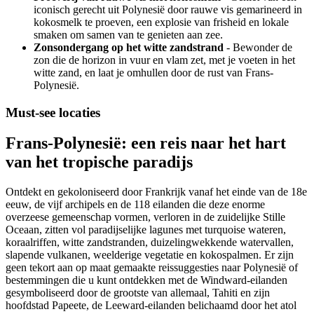
iconisch gerecht uit Polynesië door rauwe vis gemarineerd in
kokosmelk te proeven, een explosie van frisheid en lokale
smaken om samen van te genieten aan zee.
Zonsondergang op het witte zandstrand
- Bewonder de
zon die de horizon in vuur en vlam zet, met je voeten in het
witte zand, en laat je omhullen door de rust van Frans-
Polynesië.
Must-see locaties
Frans-Polynesië: een reis naar het hart
van het tropische paradijs
Ontdekt en gekoloniseerd door Frankrijk vanaf het einde van de 18e
eeuw, de vijf archipels en de 118 eilanden die deze enorme
overzeese gemeenschap vormen, verloren in de zuidelijke Stille
Oceaan, zitten vol paradijselijke lagunes met turquoise wateren,
koraalriffen, witte zandstranden, duizelingwekkende watervallen,
slapende vulkanen, weelderige vegetatie en kokospalmen. Er zijn
geen tekort aan op maat gemaakte reissuggesties naar Polynesië of
bestemmingen die u kunt ontdekken met de Windward-eilanden
gesymboliseerd door de grootste van allemaal, Tahiti en zijn
hoofdstad Papeete, de Leeward-eilanden belichaamd door het atol