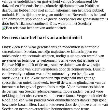
van de vriendelijkheid en gastvrijheid van de Soedanezen! De
duizend en één etnische en culturele rijkdommen van Nubië en
daarbuiten hebben nog niet al hun geheimen aan het grote publiek
onthuld. Het is tijd om ze te gaan ontdekken! Bovendien is het land
een onmisbare stop voor elke goede backpacker die gepassioneerd is
door het Afrikaanse continent. Dus, waarom niet Soedan?
Een reis naar het hart van authenticiteit
Ontdek een land waar geschiedenis en moderniteit in harmonie
samenkomen. Soedan, met zijn majestueuze landschappen en
onbekende architecturale schatten, nodigt u uit om een wereld van
mysteries en legendes te verkennen. Stel je voor dat je langs de
Blauwe Nijl wandelt of de majestueuze duinen van de woestijn
bewondert die van kleur veranderen door de zonnestralen. Duik in
een levendige cultuur waar elke ontmoeting een belofte van
ontdekking is. De lokale markten zijn volgepakt met geurige
specerijen en uniek handwerk, terwijl de warme glimlachen van de
inwoners u het gevoel geven thuis te zijn. Voor avonturiers bieden
de bergen van Soedan adembenemend mooie paden, perfect voor
trekking en het observeren van inheemse fauna. Vergeet ook niet de
Rode Zee, een waar paradijs voor duikliefhebbers dankzij zijn goed
bewaarde koraalriffen. Laat u betoveren door de tijdloze charme van
Soedan en neem onvergetelijke herinneringen mee terug.