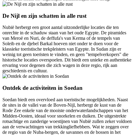
De Nijl en zijn schatten in alle rust
Nubië herbergt een groot aantal uitzonderlijke locaties die ten
onrechte in de schaduw staan van het oude Egypte. De piramides
van Meroë en Nuri, de deffufa's van Kerma of de tempels van
Soleib en de djebel Barkal hoeven niet onder te doen voor de
klassieke toeristische trekpleisters van Egypte. In Sudan zijn er
weinig tot geen toeristen te vinden, en geen "tempelverkopers" die
historische locaties overspoelen. Dit biedt een unieke en authentieke
ervaring voor degenen die zich wagen in deze regio, rijk aan
geschiedenis en cultuur.
Ontdek de activiteiten in Soedan
Soedan biedt een overvloed aan toeristische mogelijkheden. Naast
de sites in de vallei van de Boven-Nijl, herbergt de kust van de
Rode Zee enkele van de mooiste onderwaterlandschappen van het
Midden-Oosten, ideaal voor snorkelen en duiken. De uitgestrekte
rotsachtige en zanderige woestijnen van Nubië zullen zeker voldoen
aan de verwachtingen van trekkingliefhebbers. Wat te zeggen over
de regio van de Nuba-bergen, de savannes en de bossen in het