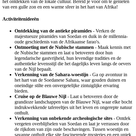
het ontdekken van de lokale cultuur. Bereid je voor om te genieten
van een gulle zon en een warme sfeer in het hart van Afrika!
Activiteitenideeën
Ontdekking van de antieke piramides
- Verken de
majestueuze piramides van Soedan en duik in de millennia-
oude geschiedenis van de Afrikaanse farao's.
Ontmoeting met de Nubische stammen
- Maak kennis met
de Nubische stammen en laat u betoveren door hun
legendarische gastvrijheid, hun levendige tradities en de
authentieke levensstijl die het dagelijks leven langs de oevers
van de Nijl bepaalt.
Verkenning van de Sahara-woestijn
- Ga op avontuur in
het hart van de Soedanese Sahara, waar gouden duinen en
oneindige stilte een onvergetelijke zintuiglijke ervaring
bieden.
Cruise op de Blauwe Nijl
- Laat u betoveren door de
grandioze landschappen van de Blauwe Nijl, waar elke bocht
indrukwekkende tafereeltjes uit het leven en ongerepte natuur
onthult.
Verkenning van onbekende archeologische sites
- Ontdek
vergeten overblijfselen van Soedan en laat je verrassen door
de rijkdom van zijn oude beschavingen. Tussen woestijn en
savanne onthult elke site fascinerende mysteries en een uniek