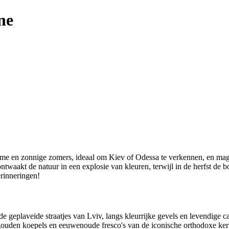
ne
me en zonnige zomers, ideaal om Kiev of Odessa te verkennen, en magi
ontwaakt de natuur in een explosie van kleuren, terwijl in de herfst de 
erinneringen!
e geplaveide straatjes van Lviv, langs kleurrijke gevels en levendige ca
uden koepels en eeuwenoude fresco's van de iconische orthodoxe kerke