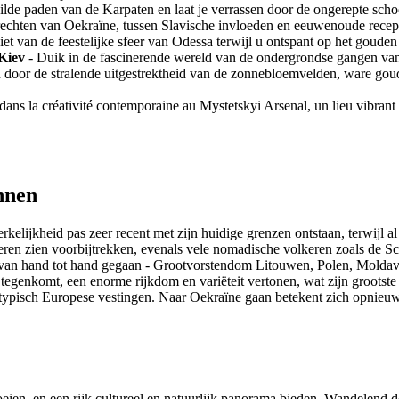
lde paden van de Karpaten en laat je verrassen door de ongerepte schoo
rechten van Oekraïne, tussen Slavische invloeden en eeuwenoude recep
et van de feestelijke sfeer van Odessa terwijl u ontspant op het goude
Kiev
- Duik in de fascinerende wereld van de ondergrondse gangen va
 door de stralende uitgestrektheid van de zonnebloemvelden, ware goud
dans la créativité contemporaine au Mystetskyi Arsenal, un lieu vibrant
nnen
kelijkheid pas zeer recent met zijn huidige grenzen ontstaan, terwijl a
en zien voorbijtrekken, evenals vele nomadische volkeren zoals de Scy
d van hand tot hand gegaan - Grootvorstendom Litouwen, Polen, Moldavi
 tegenkomt, een enorme rijkdom en variëteit vertonen, wat zijn groots
n typisch Europese vestingen. Naar Oekraïne gaan betekent zich opnieu
ien, en een rijk cultureel en natuurlijk panorama bieden. Wandelend doo