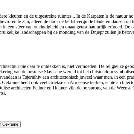
ere kleuren en de uitgestrekte ruimtes... In de Karpaten is de natuur n
bevroren te zijn, alleen de door de herfst vergulde bladeren dansen op
 in een sfeer van oneindigheid en onaangetast natuurlijk erfgoed. De 
ruikelijke landschappen bij de monding van de Dnjepr zullen je betover
chitectuur die daar te ontdekken is, niet vermoeden. De religieuze ge
ering van de oosterse Slavische wereld tot het christendom symbolisee
rvandaan is Tsjernihiv een architectonisch juweel waar men, in een pra
 Oekraïne heeft ook veel Griekse en Armeense kerken, echte architecto
itse architecten Fellner en Helmer, zijn de oorsprong van de Weense O
tsi.
n Oekraïne