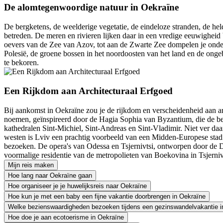
De alomtegenwoordige natuur in Oekraïne
De bergketens, de weelderige vegetatie, de eindeloze stranden, de held
betreden. De meren en rivieren lijken daar in een vredige eeuwigheid 
oevers van de Zee van Azov, tot aan de Zwarte Zee dompelen je onder
Polesië, de groene bossen in het noordoosten van het land en de ongeb
te bekoren.
Een Rijkdom aan Architecturaal Erfgoed
Bij aankomst in Oekraïne zou je de rijkdom en verscheidenheid aan ar
noemen, geïnspireerd door de Hagia Sophia van Byzantium, die de bek
kathedralen Sint-Michiel, Sint-Andreas en Sint-Vladimir. Niet ver daa
westen is Lviv een prachtig voorbeeld van een Midden-Europese stad.
bezoeken. De opera's van Odessa en Tsjernivtsi, ontworpen door de Du
voormalige residentie van de metropolieten van Boekovina in Tsjerniv
Mijn reis maken
Hoe lang naar Oekraïne gaan
Hoe organiseer je je huwelijksreis naar Oekraïne
Hoe kun je met een baby een fijne vakantie doorbrengen in Oekraïne
Welke bezienswaardigheden bezoeken tijdens een gezinswandelvakantie i
Hoe doe je aan ecotoerisme in Oekraïne