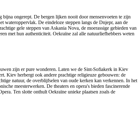
og bijna ongerept. De bergen lijken nooit door mensenvoeten te zijn
 het wateroppervlak. De eindeloze steppen langs de Dnjepr, aan de
prachtige gele steppen van Askania Nova, de moerassige gebieden van
en met hun authenticiteit. Oekraïne zal alle natuurliefhebbers weten
bouwen zijn er pure wonderen. Laten we de Sint-Sofiakerk in Kiev
rt. Kiev herbergt ook andere prachtige religieuze gebouwen: de
chtige natuur, de overblijfselen van oude kerken kan verkennen. In het
nische meesterwerken. De theaters en opera's bieden fascinerende
pera. Ten slotte onthult Oekraïne unieke plaatsen zoals de