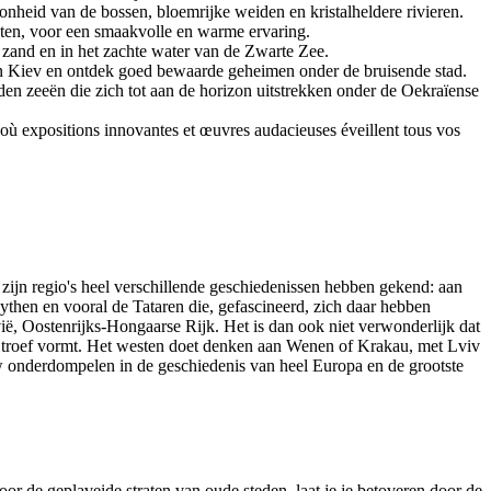
nheid van de bossen, bloemrijke weiden en kristalheldere rivieren.
ten, voor een smaakvolle en warme ervaring.
n zand en in het zachte water van de Zwarte Zee.
n Kiev en ontdek goed bewaarde geheimen onder de bruisende stad.
en zeeën die zich tot aan de horizon uitstrekken onder de Oekraïense
 où expositions innovantes et œuvres audacieuses éveillent tous vos
l zijn regio's heel verschillende geschiedenissen hebben gekend: aan
then en vooral de Tataren die, gefascineerd, zich daar hebben
ë, Oostenrijks-Hongaarse Rijk. Het is dan ook niet verwonderlijk dat
te troef vormt. Het westen doet denken aan Wenen of Krakau, met Lviv
w onderdompelen in de geschiedenis van heel Europa en de grootste
r de geplaveide straten van oude steden, laat je je betoveren door de