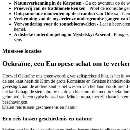
Natuurverkenning in de Karpaten
- Ga op avontuur op de wi
Proeverij van de traditionele keuken
- Proef de iconische ge
Ontspannende momenten op de stranden van Odessa
- Geni
Verkenning van de mysterieuze ondergrondse gangen van 
Verwondering voor de zonnebloemvelden
- Laat u betoveren
hemel.
Artistieke onderdompeling in Mystetskyi Arsenal
- Plongez 
sens.
Must-see locaties
Oekraïne, een Europese schat om te verke
Hoewel Oekraïne ons tegenwoordig vanzelfsprekend lijkt, is het in wer
de ene kant heeft de Krim de grote Romeinse en Griekse handelsvolker
gevestigd; aan de andere kant is het westen van het land voortduren
het landschap, de stedenbouw en de architectuur die men in Oekraïne
gebouwd als een typische stad van Mitteleuropa, met zijn kastelen e
beschavingen.
Een reis tussen geschiedenis en natuur
Verken een land waar verleden en heden harmonieus in elkaar overvloe