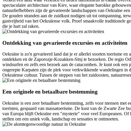
spectaculaire architectuur van Kiev, waar elegante barokke gebouwen
natuurliefhebbers zijn de gevarieerde landschappen van Oekraïne een
De gouden stranden aan de zuidkust nodigen uit tot ontspanning, terw
gastvrijheid van het Oekraïense volk. Proef smaakvolle traditionele ge
die je hart zal raken.
Ontdekking van gevarieerde excursies en activiteiten
Oekraïne is zo'n gevarieerd land dat je er allerlei soorten toerisme en
ontdekken en de Zaporozje-Kozakken-Sitsj te bezoeken. De regio O
windsurfen en zelfs een bezoek aan de catacomben. Je kunt ook een 
ongerepte Karpaten zijn de plek voor verkwikkende wandelingen in de
Oekraïense cultuur. Tussen de steppen van het zuidoosten, natuurreserv
Een originele en betaalbare bestemming
Oekraïne is een zeer betaalbare bestemming, zelfs voor mensen met een 
toeristen, gespaard van massatoerisme. De kust van de Zwarte Zee bui
van Europa blijft Oekraïne een "mysterie" voor veel Europeanen. Of h
stellen om een uniek volk, landschap en sensaties te ontmoeten.