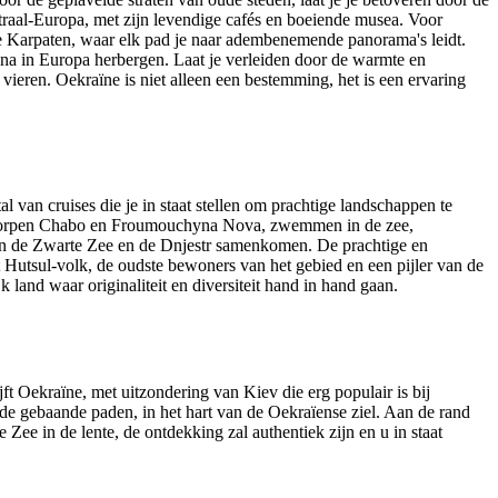
raal-Europa, met zijn levendige cafés en boeiende musea. Voor
de Karpaten, waar elk pad je naar adembenemende panorama's leidt.
una in Europa herbergen. Laat je verleiden door de warmte en
 vieren. Oekraïne is niet alleen een bestemming, het is een ervaring
l van cruises die je in staat stellen om prachtige landschappen te
jndorpen Chabo en Froumouchyna Nova, zwemmen in de zee,
an de Zwarte Zee en de Dnjestr samenkomen. De prachtige en
 Hutsul-volk, de oudste bewoners van het gebied en een pijler van de
 land waar originaliteit en diversiteit hand in hand gaan.
jft Oekraïne, met uitzondering van Kiev die erg populair is bij
de gebaande paden, in het hart van de Oekraïense ziel. Aan de rand
ee in de lente, de ontdekking zal authentiek zijn en u in staat