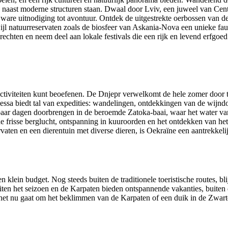
 naast moderne structuren staan. Dwaal door Lviv, een juweel van Cent
 ware uitnodiging tot avontuur. Ontdek de uitgestrekte oerbossen van 
ijl natuurreservaten zoals de biosfeer van Askania-Nova een unieke fa
rechten en neem deel aan lokale festivals die een rijk en levend erfgoed
 activiteiten kunt beoefenen. De Dnjepr verwelkomt de hele zomer door ta
dessa biedt tal van expedities: wandelingen, ontdekkingen van de wi
paar dagen doorbrengen in de beroemde Zatoka-baai, waar het water v
 frisse berglucht, ontspanning in kuuroorden en het ontdekken van het
aten en een dierentuin met diverse dieren, is Oekraïne een aantrekkelijk
klein budget. Nog steeds buiten de traditionele toeristische routes, bli
ten het seizoen en de Karpaten bieden ontspannende vakanties, buiten 
et nu gaat om het beklimmen van de Karpaten of een duik in de Zwarte Z