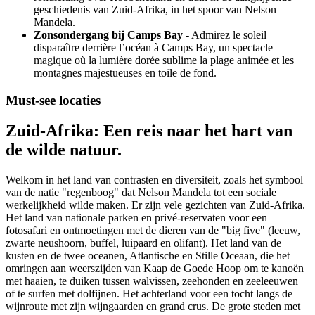
geschiedenis van Zuid-Afrika, in het spoor van Nelson
Mandela.
Zonsondergang bij Camps Bay
- Admirez le soleil
disparaître derrière l’océan à Camps Bay, un spectacle
magique où la lumière dorée sublime la plage animée et les
montagnes majestueuses en toile de fond.
Must-see locaties
Zuid-Afrika: Een reis naar het hart van
de wilde natuur.
Welkom in het land van contrasten en diversiteit, zoals het symbool
van de natie "regenboog" dat Nelson Mandela tot een sociale
werkelijkheid wilde maken. Er zijn vele gezichten van Zuid-Afrika.
Het land van nationale parken en privé-reservaten voor een
fotosafari en ontmoetingen met de dieren van de "big five" (leeuw,
zwarte neushoorn, buffel, luipaard en olifant). Het land van de
kusten en de twee oceanen, Atlantische en Stille Oceaan, die het
omringen aan weerszijden van Kaap de Goede Hoop om te kanoën
met haaien, te duiken tussen walvissen, zeehonden en zeeleeuwen
of te surfen met dolfijnen. Het achterland voor een tocht langs de
wijnroute met zijn wijngaarden en grand crus. De grote steden met