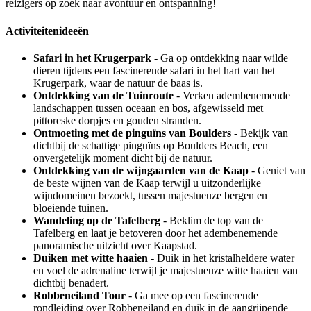
reizigers op zoek naar avontuur en ontspanning!
Activiteitenideeën
Safari in het Krugerpark
- Ga op ontdekking naar wilde
dieren tijdens een fascinerende safari in het hart van het
Krugerpark, waar de natuur de baas is.
Ontdekking van de Tuinroute
- Verken adembenemende
landschappen tussen oceaan en bos, afgewisseld met
pittoreske dorpjes en gouden stranden.
Ontmoeting met de pinguïns van Boulders
- Bekijk van
dichtbij de schattige pinguïns op Boulders Beach, een
onvergetelijk moment dicht bij de natuur.
Ontdekking van de wijngaarden van de Kaap
- Geniet van
de beste wijnen van de Kaap terwijl u uitzonderlijke
wijndomeinen bezoekt, tussen majestueuze bergen en
bloeiende tuinen.
Wandeling op de Tafelberg
- Beklim de top van de
Tafelberg en laat je betoveren door het adembenemende
panoramische uitzicht over Kaapstad.
Duiken met witte haaien
- Duik in het kristalheldere water
en voel de adrenaline terwijl je majestueuze witte haaien van
dichtbij benadert.
Robbeneiland Tour
- Ga mee op een fascinerende
rondleiding over Robbeneiland en duik in de aangrijpende